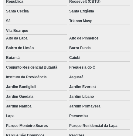
República
Roosevelt (CBTU)
Santa Cecília
Santa Efigênia
Sé
Trianon Masp
Vila Buarque
Alto da Lapa
Alto de Pinheiros
Bairro do Limão
Barra Funda
Butantã
Caiubi
Conjunto Residencial Butantã
Freguesia do Ó
Instituto da Previdência
Jaguaré
Jardim Bonfiglioli
Jardim Everest
Jardim Guedala
Jardim Libano
Jardim Namba
Jardim Primavera
Lapa
Pacaembu
Parque Monteiro Soares
Parque Residencial da Lapa
Parque São Domingos
Perdizes