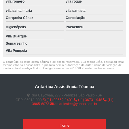
vila romero
vila roque
vila santa maria
vila santista
Cerqueira César
Consolação
Higienópolis
Pacaembu
Vila Buarque
Sumarezinho
Vila Pompeia
O conteúdo do texto desta página é de direito reservado. Sua reprodução, parcial ou total,
mesmo citando nossos links, é proibida sem a autorização do autor. Crime de violação de
direito autoral – artigo 184 do Código Penal –
Lei 9610/98 - Lei de direitos autorais
.
Antártica Assistência Técnica
Rua Cayowaá, 277 - Perdizes São Paulo - SP
CEP: 05018-000
(11) 99652-1401
(11) 3673-1948
(11)
3865-6073
antarticatec@yahoo.com.br
Home