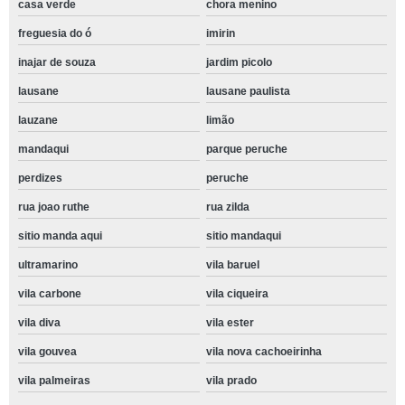
casa verde
chora menino
freguesia do ó
imirin
inajar de souza
jardim picolo
lausane
lausane paulista
lauzane
limão
mandaqui
parque peruche
perdizes
peruche
rua joao ruthe
rua zilda
sitio manda aqui
sitio mandaqui
ultramarino
vila baruel
vila carbone
vila ciqueira
vila diva
vila ester
vila gouvea
vila nova cachoeirinha
vila palmeiras
vila prado