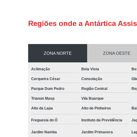
Regiões onde a Antártica Assis
ZONA NORTE
ZONA OESTE
Aclimação
Bela Vista
Be
Cerqueira César
Consolação
Gli
Parque Dom Pedro
Região Central
Re
Trianon Masp
Vila Buarque
Alto da Lapa
Alto de Pinheiros
Bai
Freguesia do Ó
Instituto da Previdência
Ja
Jardim Namba
Jardim Primavera
La