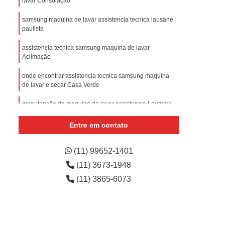
lavar Consolação
sistencia Tecnica Refrigerador com Defeito
samsung maquina de lavar assistencia tecnica lausane
efrigerador com Problema
paulista
Assistencia Tecnica Refrigerador Não Liga
assistencia tecnica samsung maquina de lavar
efrigerador Electrolux Assistencia Tecnica
Aclimação
msung
Assistencia Tecnica Maquina Secadora
onde encontrar assistencia tecnica samsung maquina
de lavar e secar Casa Verde
e Roupa
Assistencia Tecnica para Secadora
manutenção de maquina de lavar assistencia Lauzane
msung Lavadora e Secadora
Paulista
dora
Assistencia Tecnica Secadora
Entre em contato
maquina de lavar assistencia orçamento Sé
Assistencia Tecnica Secadora de Roupa
(11) 99652-1401
Assistencia Tecnica Secadora Samsung
(11) 3673-1948
oktop
Assistencia Tecnica de Fogão
(11) 3865-6073
astemp
Assistencia Tecnica Fogão
Assistencia Tecnica Fogão Brastemp