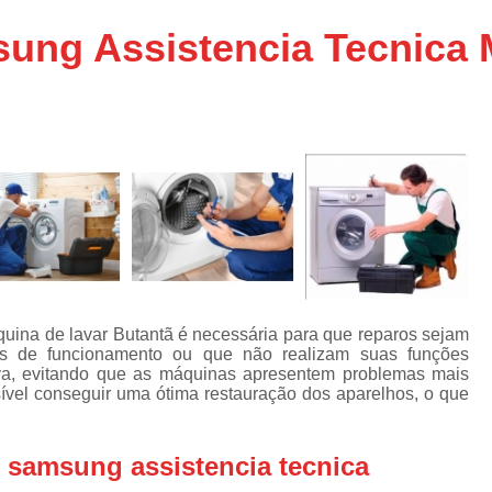
Assistencia Tecnica Ar C
s
ung Assistencia Tecnica 
e
Assistencia Tecnica Ar C
Assistencia Tecnica Ar 
s
e
Assistencia Tecnica de
s
Assistencia Tecnica de Ar
e
e
Assistencia Tecnica em
Assistencia Tecnica para Ar Condicionado 
de
Assistencia Tecnica de Geladeira Electrolu
Assistencia Tecnica Geladeira
A
de
uina de lavar Butantã é necessária para que reparos sejam
Assistencia Tecnica Resfriar Geladeira
s de funcionamento ou que não realizam suas funções
s
tiva, evitando que as máquinas apresentem problemas mais
Electrolux Geladeira Assistencia Te
de
sível conseguir uma ótima restauração dos aparelhos, o que
Geladeira Electrolux Assistencia Tecni
de
 samsung assistencia tecnica
Assistencia Tecnica de Refrigerador Electrolu
e
a