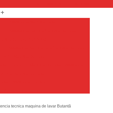
(11) 99652-1401
(11) 3673-1948
r
Assistencia Maquina Lavar
r
Assistencia Tecnica Maquina de Lavar
Maquina de Lavar Samsung
g
Assistencia Tecnica para Maquina de Lavar
Samsung Maquina de Lavar
avar e Secar
Maquina de Lavar Assistencia
Tecnica Maquina de Lavar
avar Assistencia Tecnica
atil Assistencia Tecnica
ondicionado Philco Portatil
encia tecnica maquina de lavar Butantã
Ar Condicionado Portatil