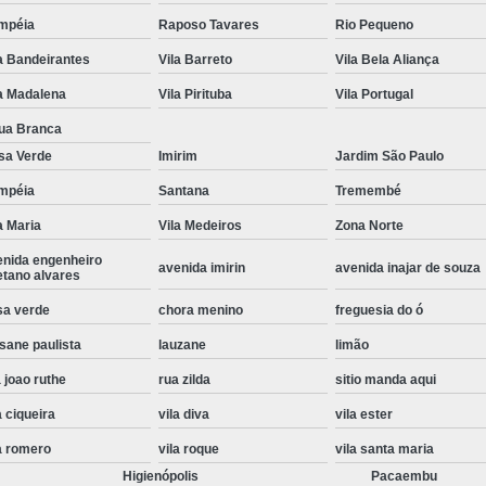
Instalação de Maquina de Lavar Roupa
mpéia
Raposo Tavares
Rio Pequeno
a Bandeirantes
Vila Barreto
Vila Bela Aliança
Instalação Eletrica Maquina de Lavar R
a Madalena
Vila Pirituba
Vila Portugal
Instalação Maquina de Lavar Samsu
ua Branca
Instalação para Maquina de Lavar Rou
sa Verde
Imirim
Jardim São Paulo
Instalar Maquina Lavar Roupa
mpéia
Santana
Tremembé
Samsung Instalação Maquina de
a Maria
Vila Medeiros
Zona Norte
Instalação de Lava e Seca Samsung
enida engenheiro
avenida imirin
avenida inajar de souza
etano alvares
Instalação Lava e Seca
Instalação La
sa verde
chora menino
freguesia do ó
Instalação Maquina Lava e Seca
I
sane paulista
lauzane
limão
Instalação Samsung Lava e 
 joao ruthe
rua zilda
sitio manda aqui
Lava e Seca Samsung Instalação
a ciqueira
vila diva
vila ester
Manutenção de Fogão
Manutenção de F
a romero
vila roque
vila santa maria
Manutenção de Fogão Electr
Higienópolis
Pacaembu