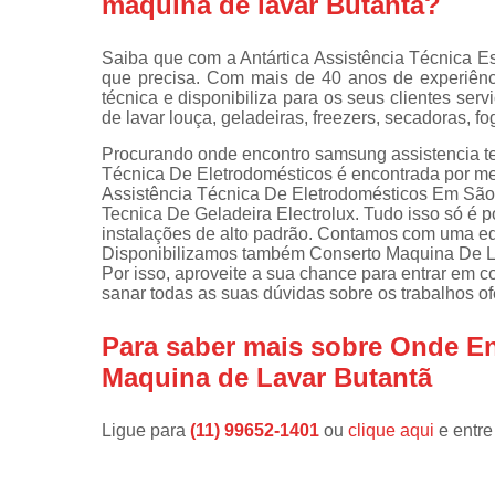
maquina de lavar Butantã?
Instalações 
lava e sec
Saiba que com a Antártica Assistência Técnica E
que precisa. Com mais de 40 anos de experiênc
Manutençõe
técnica e disponibiliza para os seus clientes s
de fogão
de lavar louça, geladeiras, freezers, secadoras, f
Manutençõe
Procurando onde encontro samsung assistencia tec
em freezer
Técnica De Eletrodomésticos é encontrada por me
Assistência Técnica De Eletrodomésticos Em São
Tecnica De Geladeira Electrolux. Tudo isso só é p
instalações de alto padrão. Contamos com uma equ
Disponibilizamos também Conserto Maquina De L
Por isso, aproveite a sua chance para entrar em c
sanar todas as suas dúvidas sobre os trabalhos of
Para saber mais sobre Onde E
Maquina de Lavar Butantã
Ligue para
(11) 99652-1401
ou
clique aqui
e entre