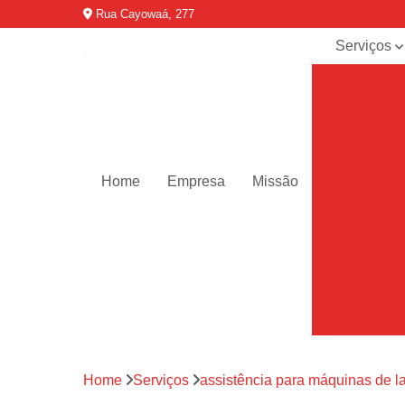
Rua Cayowaá, 277
Serviços
Assistênci
para
máquinas d
lavar
Assistênci
técnica ar
Home
Empresa
Missão
condicionad
portáteis
Assistênci
técnica de
geladeiras
Assistênci
técnica de
refrigerador
Assistênci
Home
Serviços
assistência para máquinas de l
técnica de
secadoras