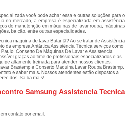
Assistencia Tecnica Refrigerador
As
de
Assistencia Tecnica R
a
specializada você pode achar essa e outras soluções para o
ia no mercado, a empresa é especializada em assistência
Assistencia Tecnica Refrigerador Electrolux
s
erviços de manutenção em máquinas de lavar roupa, máquinas
ogões, balcão, entre outras especialidades.
Refrigerador Assistencia Tecnica
R
s
nica maquina de lavar Butantã? Ao se tratar de Assistência
Assistencia Tecnica Lavadora Secadora Sa
io da empresa Antártica Assistência Técnica serviços como
 Paulo, Conserto De Máquinas De Lavar e Assistencia
Assistencia Tecnica Maquina Secadora d
ossível graças ao time de profissionais especializados e as
ipe altamente treinada para atender nossos clientes.
Assistencia Tecnica Sa
avar Brastemp e Conserto Maquina Lavar Roupa Brastemp.
Assistencia Tecnica Samsung Seca
ontato e saber mais. Nossos atendentes estão dispostos a
erecidos. Saiba mais!
Assistencia Tecnica Secadora a Gas
ncontro Samsung Assistencia Tecnica
Assistencia Tecnica Secadora Enxuta
Assistancia Tecnica para Fogão Co
Assistencia Tecnica de Fogão Br
 em contato por email.
Assistencia Tecnica Fogao a Gas