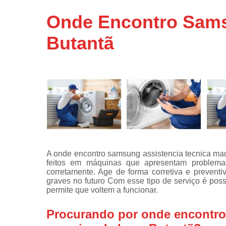
Assistência
Onde Encontro Sams
técnicas d
fogão
Butantã
Assistência
técnicas d
microonda
Conserto d
máquinas d
lavar
Consertos 
adega
Consertos 
A onde encontro samsung assistencia tecnica maq
geladeiras
feitos em máquinas que apresentam problema
expositora
corretamente. Age de forma corretiva e preven
Instalação 
graves no futuro Com esse tipo de serviço é pos
fogões
permite que voltem a funcionar.
Instalação 
Procurando por onde encontro
máquinas d
lavar roup