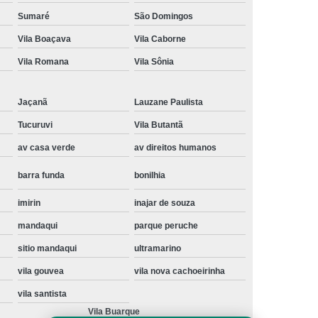
Instalação de Maquina de Lavar Samsung
Sumaré
São Domingos
Vila Boaçava
Vila Caborne
oupa
Instalação Maquina de Lavar Roupa
Vila Romana
Vila Sônia
ng
Instalação Maquina Lavar e Seca
pa
Instalar Maquina de Lavar Samsung
Jaçanã
Lauzane Paulista
Maquina de Lavar Roupa Instalação
Tucuruvi
Vila Butantã
 Lavar
Instalação de Lava e Seca
av casa verde
av direitos humanos
Instalação de Maquina Lava e Seca
barra funda
bonilhia
va e Seca Samsung
Instalação Lava Seca
imirin
inajar de souza
nstalação Maquina Lava e Seca Samsung
mandaqui
parque peruche
Seca
Lava e Seca Instalação
sitio mandaqui
ultramarino
Samsung Instalação Lava e Seca
vila gouvea
vila nova cachoeirinha
ogão a Gas
Manutenção de Fogão Cooktop
vila santista
olux
Manutenção em Fogão
Vila Buarque