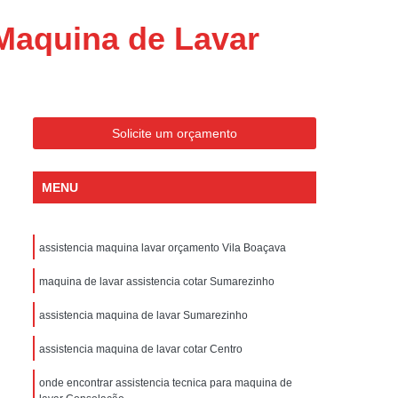
ondicionado Portatil Consul
Maquina de Lavar
ondicionado Portatil Philco
Condicionado Tipo Portatil
 Ar Condicionado Portatil
 Condicionado Portatil Philco
Solicite um orçamento
 Ar Condicionado Portatil
MENU
Portatil
Assistencia Tecnica de Geladeira
x
Assistencia Tecnica Electrolux Geladeira
assistencia maquina lavar orçamento Vila Boaçava
ssistencia Tecnica Geladeira Electrolux
maquina de lavar assistencia cotar Sumarezinho
Electrolux Assistencia Tecnica Geladeira
cnica
Geladeira Assistencia Tecnica
assistencia maquina de lavar Sumarezinho
ca
Assistencia Tecnica de Refrigerador
assistencia maquina de lavar cotar Centro
x
Assistencia Tecnica Electrolux Refrigerador
onde encontrar assistencia tecnica para maquina de