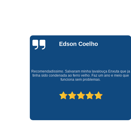
Waldirene
Monteiro
a que ja
Uma empresa á 41 anos no mercado que sempre valoriza o
meio que
cliente ótimo atendimento com garantia de todos o serviços.