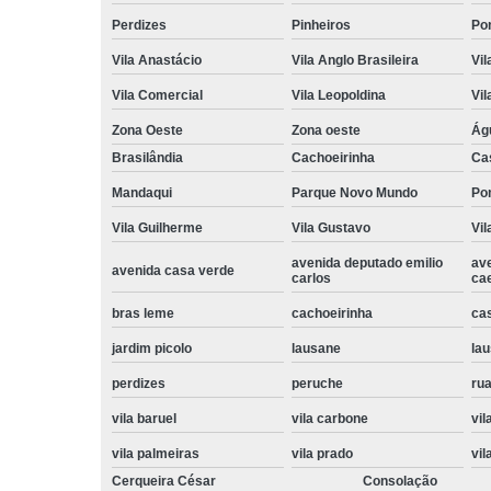
Perdizes
Pinheiros
Po
Vila Anastácio
Vila Anglo Brasileira
Vil
Vila Comercial
Vila Leopoldina
Vil
Zona Oeste
Zona oeste
Ág
Brasilândia
Cachoeirinha
Ca
Mandaqui
Parque Novo Mundo
Po
Vila Guilherme
Vila Gustavo
Vil
avenida deputado emilio
av
avenida casa verde
carlos
ca
bras leme
cachoeirinha
ca
jardim picolo
lausane
lau
perdizes
peruche
rua
vila baruel
vila carbone
vil
vila palmeiras
vila prado
vil
Cerqueira César
Consolação