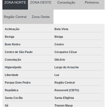
ZONA NORTE
ZONA OESTE
Consolação
Pinheiros
Região Central
Zona Oeste
Aclimação
Bela Vista
Bexiga
Bixiga
Bom Retiro
Centro
Centro de São Paulo
Cerqueira César
Consolação
Glicério
Higienópolis
Largo do Arouche
Liberdade
Luz
Parque Dom Pedro
Região Central
República
Roosevelt (CBTU)
Santa Cecília
Santa Efigênia
Sé
Trianon Masp