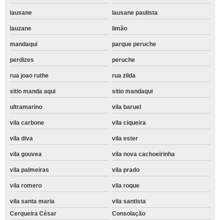
lausane
lausane paulista
lauzane
limão
mandaqui
parque peruche
perdizes
peruche
rua joao ruthe
rua zilda
sitio manda aqui
sitio mandaqui
ultramarino
vila baruel
vila carbone
vila ciqueira
vila diva
vila ester
vila gouvea
vila nova cachoeirinha
vila palmeiras
vila prado
vila romero
vila roque
vila santa maria
vila santista
Cerqueira César
Consolação