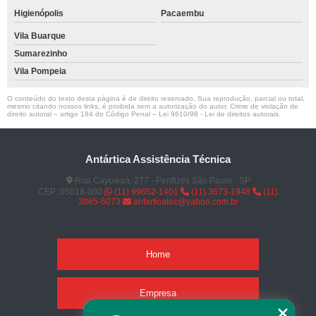
Higienópolis
Pacaembu
Vila Buarque
Sumarezinho
Vila Pompeia
O conteúdo do texto desta página é de direito reservado. Sua reprodução, parcial ou total,
mesmo citando nossos links, é proibida sem a autorização do autor. Crime de violação de
direito autoral – artigo 184 do Código Penal –
Lei 9610/98 - Lei de direitos autorais
.
Antártica Assistência Técnica
Rua Cayowaá, 277 - Perdizes São Paulo - SP
CEP: 05018-000
(11) 99652-1401
(11) 3673-1948
(11)
3865-6073
antarticatec@yahoo.com.br
Home
Empresa