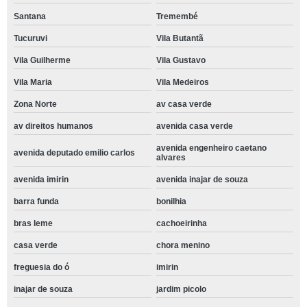
Santana
Tremembé
Tucuruvi
Vila Butantã
Vila Guilherme
Vila Gustavo
Vila Maria
Vila Medeiros
Zona Norte
av casa verde
av direitos humanos
avenida casa verde
avenida engenheiro caetano
avenida deputado emilio carlos
alvares
avenida imirin
avenida inajar de souza
barra funda
bonilhia
bras leme
cachoeirinha
casa verde
chora menino
freguesia do ó
imirin
inajar de souza
jardim picolo