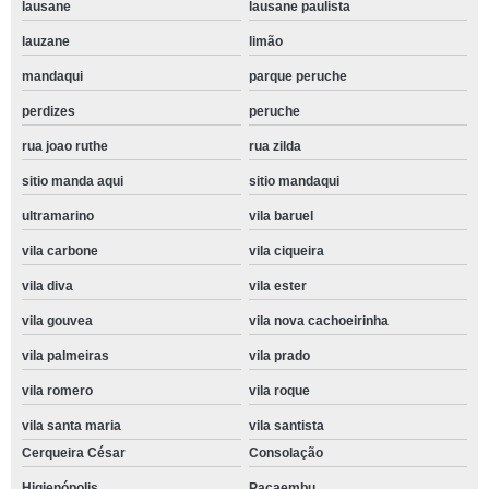
lausane
lausane paulista
lauzane
limão
mandaqui
parque peruche
perdizes
peruche
rua joao ruthe
rua zilda
sitio manda aqui
sitio mandaqui
ultramarino
vila baruel
vila carbone
vila ciqueira
vila diva
vila ester
vila gouvea
vila nova cachoeirinha
vila palmeiras
vila prado
vila romero
vila roque
vila santa maria
vila santista
Cerqueira César
Consolação
Higienópolis
Pacaembu