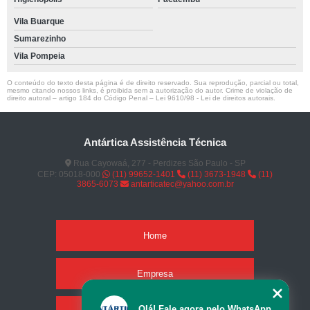
Vila Buarque
Sumarezinho
Vila Pompeia
O conteúdo do texto desta página é de direito reservado. Sua reprodução, parcial ou total,
mesmo citando nossos links, é proibida sem a autorização do autor. Crime de violação de
direito autoral – artigo 184 do Código Penal –
Lei 9610/98 - Lei de direitos autorais
.
Antártica Assistência Técnica
Rua Cayowaá, 277 - Perdizes São Paulo - SP
CEP: 05018-000
(11) 99652-1401
(11) 3673-1948
(11)
3865-6073
antarticatec@yahoo.com.br
Home
Empresa
Olá! Fale agora pelo WhatsApp