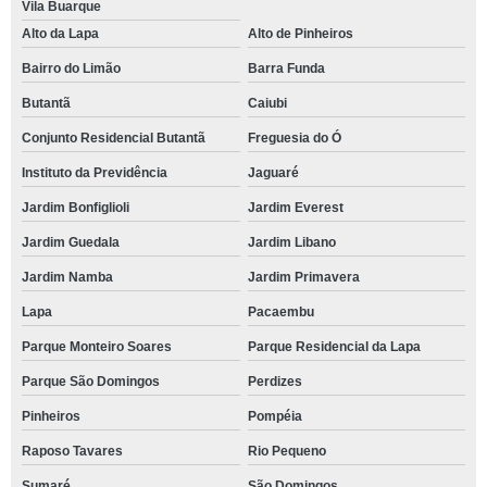
Vila Buarque
Alto da Lapa
Alto de Pinheiros
Bairro do Limão
Barra Funda
Butantã
Caiubi
Conjunto Residencial Butantã
Freguesia do Ó
Instituto da Previdência
Jaguaré
Jardim Bonfiglioli
Jardim Everest
Jardim Guedala
Jardim Libano
Jardim Namba
Jardim Primavera
Lapa
Pacaembu
Parque Monteiro Soares
Parque Residencial da Lapa
Parque São Domingos
Perdizes
Pinheiros
Pompéia
Raposo Tavares
Rio Pequeno
Sumaré
São Domingos