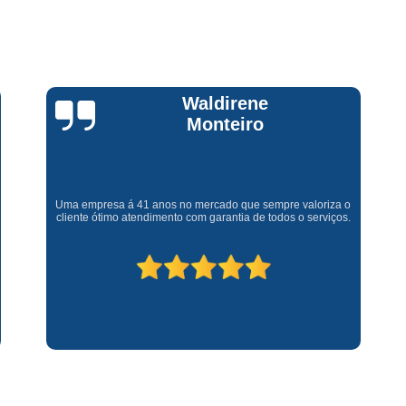
Assistencia Tecnica Fogao Cooktop
A
Brastemp Fogão Assistencia Tecnica
Assistencia Tecnica Brastemp Microon
Assistencia Tecnica
Claúdia
Andrullis
Assistencia Tecnica Forno Microondas 
Assistencia Tecnica Microondas Bra
Microondas Brastemp Assistencia Tecnica
Gostaria primeiramente de agradecer o bom atendimento
telefônico (q hj infelizmente é um problema), e a eficiência do
técnico Sr Henrique na solução do problema da minha lava e
Conserto de Maquina de Lavar
C
seca q minha família não vive mais sem. #recomendo os
serviços.
Conserto de Maquina de Lavar Ro
Conserto Maquina de Lavar
C
Conserto Maquina de Lavar Roupa
Conserto Maquina Lavar Roupa
C
Maquina de Lavar Conserto
Tec
Conserto Adega
Conserto Adega 