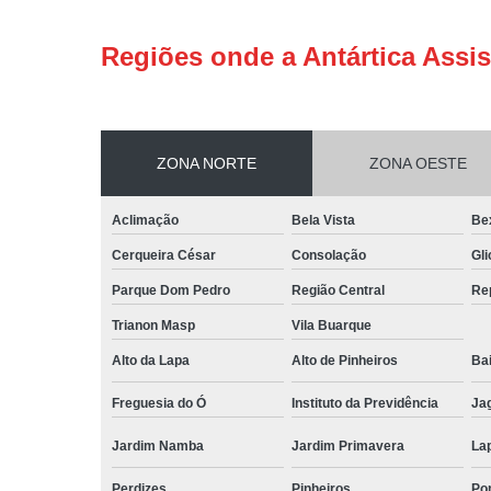
Regiões onde a Antártica Assis
ZONA NORTE
ZONA OESTE
Aclimação
Bela Vista
Be
Cerqueira César
Consolação
Gli
Parque Dom Pedro
Região Central
Re
Trianon Masp
Vila Buarque
Alto da Lapa
Alto de Pinheiros
Bai
Freguesia do Ó
Instituto da Previdência
Ja
Jardim Namba
Jardim Primavera
La
Perdizes
Pinheiros
Po