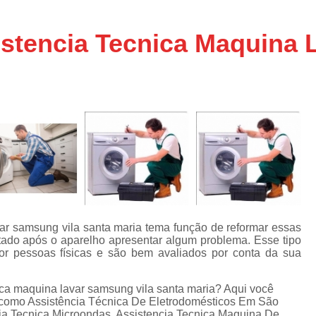
Assistencia Tecnica Ar C
s
e
Assistencia Tecnica Ar C
stencia Tecnica Maquina 
Assistencia Tecnica Ar 
s
e
Assistencia Tecnica de
s
Assistencia Tecnica de Ar
e
e
Assistencia Tecnica em
Assistencia Tecnica para Ar Condicionado 
de
Assistencia Tecnica de Geladeira Electrolu
Assistencia Tecnica Geladeira
A
de
Assistencia Tecnica Resfriar Geladeira
var samsung vila santa maria tema função de reformar essas
s
tado após o aparelho apresentar algum problema. Esse tipo
Electrolux Geladeira Assistencia Te
de
por pessoas físicas e são bem avaliados por conta da sua
Geladeira Electrolux Assistencia Tecni
ica maquina lavar samsung vila santa maria? Aqui você
de
Assistencia Tecnica de Refrigerador Electrolu
, como Assistência Técnica De Eletrodomésticos Em São
e
ia Tecnica Microondas, Assistencia Tecnica Maquina De
a