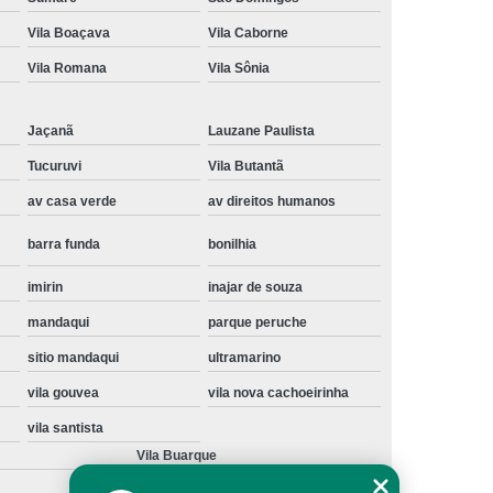
Instalação de Maquina de Lavar Samsung
Vila Boaçava
Vila Caborne
oupa
Instalação Maquina de Lavar Roupa
Vila Romana
Vila Sônia
ng
Instalação Maquina Lavar e Seca
Jaçanã
Lauzane Paulista
pa
Instalar Maquina de Lavar Samsung
Tucuruvi
Vila Butantã
Maquina de Lavar Roupa Instalação
av casa verde
av direitos humanos
 Lavar
Instalação de Lava e Seca
barra funda
bonilhia
Instalação de Maquina Lava e Seca
va e Seca Samsung
Instalação Lava Seca
imirin
inajar de souza
mandaqui
parque peruche
nstalação Maquina Lava e Seca Samsung
sitio mandaqui
ultramarino
Seca
Lava e Seca Instalação
vila gouvea
vila nova cachoeirinha
Samsung Instalação Lava e Seca
vila santista
ogão a Gas
Manutenção de Fogão Cooktop
Vila Buarque
olux
Manutenção em Fogão