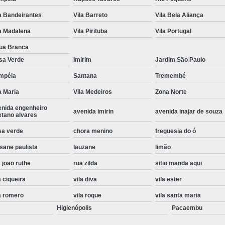
Instalação de Maquina de Lavar Roupa
a Bandeirantes
Vila Barreto
Vila Bela Aliança
Instalação Eletrica Maquina de Lavar R
a Madalena
Vila Pirituba
Vila Portugal
Instalação Maquina de Lavar Samsu
ua Branca
sa Verde
Imirim
Jardim São Paulo
Instalação para Maquina de Lavar Rou
mpéia
Santana
Tremembé
Instalar Maquina Lavar Roupa
a Maria
Vila Medeiros
Zona Norte
Samsung Instalação Maquina de
enida engenheiro
avenida imirin
avenida inajar de souza
Instalação de Lava e Seca Samsung
etano alvares
Instalação Lava e Seca
Instalação La
sa verde
chora menino
freguesia do ó
sane paulista
lauzane
limão
Instalação Maquina Lava e Seca
I
 joao ruthe
rua zilda
sitio manda aqui
Instalação Samsung Lava e 
a ciqueira
vila diva
vila ester
Lava e Seca Samsung Instalação
a romero
vila roque
vila santa maria
Manutenção de Fogão
Manutenção de F
Higienópolis
Pacaembu
Manutenção de Fogão Electr