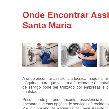
Assistência
técnicas d
Onde Encontrar Assi
fogão
Santa Maria
Assistência
técnicas d
microonda
Conserto d
máquinas d
lavar
Consertos 
adega
Consertos 
geladeiras
A onde encontrar assistencia tecnica maquina la
expositora
máquinas para que voltem a funcionar e é contra
Instalação 
de serviço pode ser utilizado por empresas e 
fogões
qualidade.
Pesquisando por onde encontrar assistencia tecn
Instalação 
encontra diversas opções de serviços oferecidos
máquinas d
Paulo,Conserto De Máquinas De Lavar, Assistenc
lavar roup