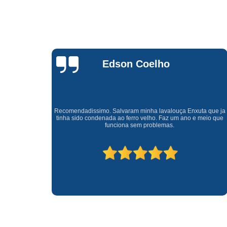
Waldirene
Monteiro
a que ja
Uma empresa á 41 anos no mercado que sempre valoriza o
meio que
cliente ótimo atendimento com garantia de todos o serviços.