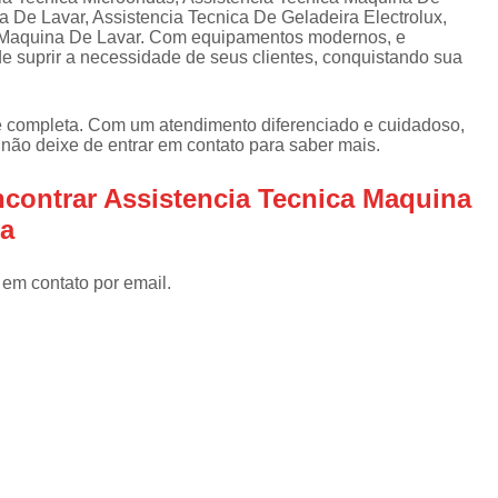
Assistencia Tecnica Refrigerador
As
 De Lavar, Assistencia Tecnica De Geladeira Electrolux,
de
a Maquina De Lavar. Com equipamentos modernos, e
Assistencia Tecnica R
a
e suprir a necessidade de seus clientes, conquistando sua
Assistencia Tecnica Refrigerador Electrolux
s
Refrigerador Assistencia Tecnica
R
e completa. Com um atendimento diferenciado e cuidadoso,
 não deixe de entrar em contato para saber mais.
s
Assistencia Tecnica Lavadora Secadora Sa
contrar Assistencia Tecnica Maquina
Assistencia Tecnica Maquina Secadora d
ia
Assistencia Tecnica Sa
Assistencia Tecnica Samsung Seca
 em contato por email.
Assistencia Tecnica Secadora a Gas
Assistencia Tecnica Secadora Enxuta
Assistancia Tecnica para Fogão Co
Assistencia Tecnica de Fogão Br
Assistencia Tecnica Fogao a Gas