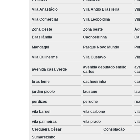
Vila Anastácio
Vila Anglo Brasileira
Vil
Vila Comercial
Vila Leopoldina
Vil
Zona Oeste
Zona oeste
Ág
Brasilândia
Cachoeirinha
Ca
Mandaqui
Parque Novo Mundo
Po
Vila Guilherme
Vila Gustavo
Vil
avenida deputado emilio
av
avenida casa verde
carlos
ca
bras leme
cachoeirinha
ca
jardim picolo
lausane
lau
perdizes
peruche
rua
vila baruel
vila carbone
vil
vila palmeiras
vila prado
vil
Cerqueira César
Consolação
Sumarezinho