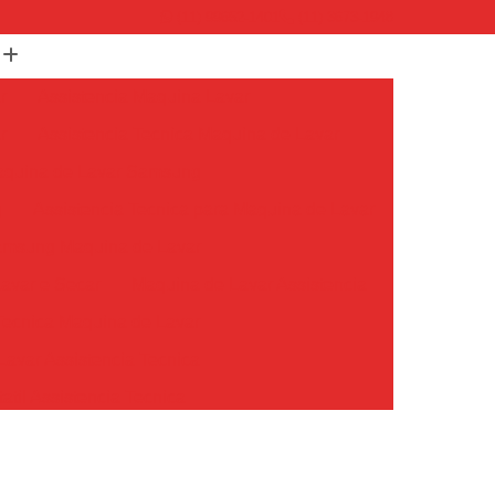
(11) 99652-1401
(11) 3673-1948
r
Assistencia Maquina Lavar
r
Assistencia Tecnica Maquina de Lavar
Maquina de Lavar Samsung
g
Assistencia Tecnica para Maquina de Lavar
Samsung Maquina de Lavar
avar e Secar
Maquina de Lavar Assistencia
Tecnica Maquina de Lavar
avar Assistencia Tecnica
atil Assistencia Tecnica
ondicionado Philco Portatil
Ar Condicionado Portatil