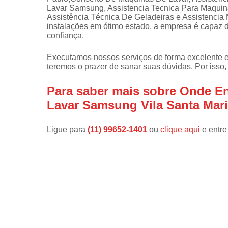
Lavar Samsung, Assistencia Tecnica Para Maquina
Instalações 
Assistência Técnica De Geladeiras e Assistenci
lava e sec
instalações em ótimo estado, a empresa é capaz d
confiança.
Manutençõe
de fogão
Executamos nossos serviços de forma excelente 
teremos o prazer de sanar suas dúvidas. Por isso,
Manutençõe
em freezer
Para saber mais sobre Onde En
Lavar Samsung Vila Santa Mar
Ligue para
(11) 99652-1401
ou
clique aqui
e entre