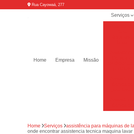
Rua Cayowaá, 277
Serviços
Assistênci
para
máquinas d
lavar
Assistênci
técnica ar
Home
Empresa
Missão
condicionad
portáteis
Assistênci
técnica de
geladeiras
Assistênci
técnica de
refrigerador
Assistênci
Home
Serviços
assistência para máquinas de l
técnica de
onde encontrar assistencia tecnica maquina lavar
secadoras