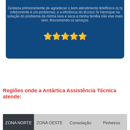
Gostaria primeiramente de agradecer o bom atendimento telefônico (q hj
infelizmente é um problema), e a eficiência do técnico Sr Henrique na
solução do problema da minha lava e seca q minha família não vive mais
sem. #recomendo os serviços.
Regiões onde a Antártica Assistência Técnica
atende:
ZONA NORTE
ZONA OESTE
Consolação
Pinheiros