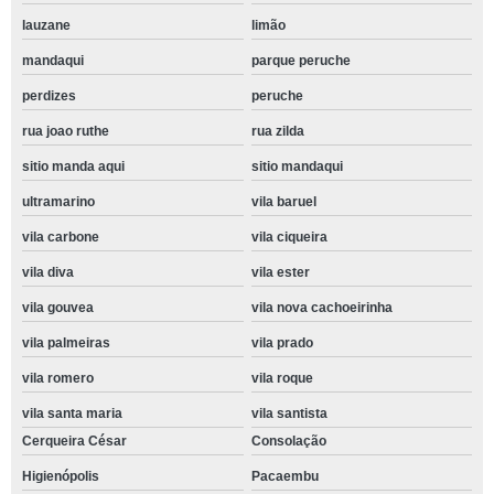
lauzane
limão
mandaqui
parque peruche
perdizes
peruche
rua joao ruthe
rua zilda
sitio manda aqui
sitio mandaqui
ultramarino
vila baruel
vila carbone
vila ciqueira
vila diva
vila ester
vila gouvea
vila nova cachoeirinha
vila palmeiras
vila prado
vila romero
vila roque
vila santa maria
vila santista
Cerqueira César
Consolação
Higienópolis
Pacaembu