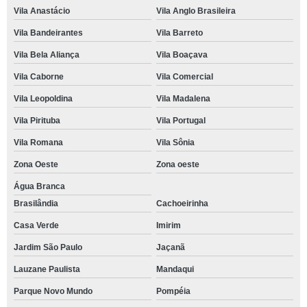
Vila Anastácio
Vila Anglo Brasileira
Vila Bandeirantes
Vila Barreto
Vila Bela Aliança
Vila Boaçava
Vila Caborne
Vila Comercial
Vila Leopoldina
Vila Madalena
Vila Pirituba
Vila Portugal
Vila Romana
Vila Sônia
Zona Oeste
Zona oeste
Água Branca
Brasilândia
Cachoeirinha
Casa Verde
Imirim
Jardim São Paulo
Jaçanã
Lauzane Paulista
Mandaqui
Parque Novo Mundo
Pompéia