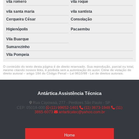
vila romero
vila roque
vila santa maria
vila santista
Cerqueira César
Consolação
Higienópolis
Pacaembu
Vila Buarque
Sumarezinho
Vila Pompeia
O conteúdo do texto desta página é de direito reservado. Sua reprodução, parcial ou total,
mesmo citando nossos links, é proibida sem a autorização do autor. Crime de violação de
direito autoral – artigo 184 do Código Penal –
Lei 9610/98 - Lei de direitos autorais
.
Antártica Assistência Técnica
Rua Cayowaá, 277 - Perdizes São Paulo - SP
CEP: 05018-000
(11) 99652-1401
(11) 3673-1948
(11)
3865-6073
antarticatec@yahoo.com.br
Home