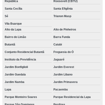
República
Roosevelt (CBTU)
Santa Cecília
Santa Efigênia
Sé
Trianon Masp
Vila Buarque
Alto da Lapa
Alto de Pinheiros
Bairro do Limão
Barra Funda
Butantã
Caiubi
Conjunto Residencial Butantã
Freguesia do Ó
Instituto da Previdência
Jaguaré
Jardim Bonfiglioli
Jardim Everest
Jardim Guedala
Jardim Libano
Jardim Namba
Jardim Primavera
Lapa
Pacaembu
Parque Monteiro Soares
Parque Residencial da Lapa
Parque São Domingos
Perdizes