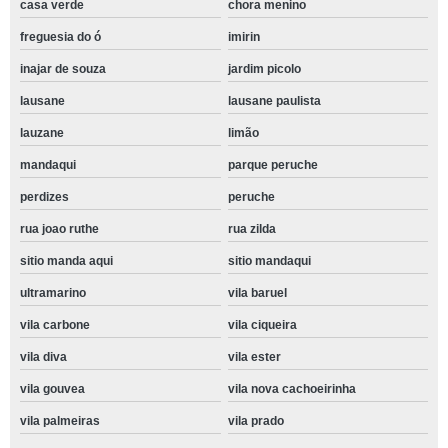
casa verde
chora menino
freguesia do ó
imirin
inajar de souza
jardim picolo
lausane
lausane paulista
lauzane
limão
mandaqui
parque peruche
perdizes
peruche
rua joao ruthe
rua zilda
sitio manda aqui
sitio mandaqui
ultramarino
vila baruel
vila carbone
vila ciqueira
vila diva
vila ester
vila gouvea
vila nova cachoeirinha
vila palmeiras
vila prado