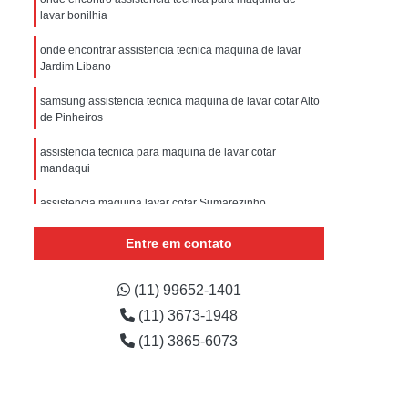
sistencia Tecnica Refrigerador com Defeito
lavar bonilhia
efrigerador com Problema
onde encontrar assistencia tecnica maquina de lavar
Jardim Libano
Assistencia Tecnica Refrigerador Não Liga
efrigerador Electrolux Assistencia Tecnica
samsung assistencia tecnica maquina de lavar cotar Alto
de Pinheiros
msung
Assistencia Tecnica Maquina Secadora
assistencia tecnica para maquina de lavar cotar
e Roupa
Assistencia Tecnica para Secadora
mandaqui
msung Lavadora e Secadora
assistencia maquina lavar cotar Sumarezinho
dora
Assistencia Tecnica Secadora
onde encontro assistencia maquina de lavar avenida
Entre em contato
Assistencia Tecnica Secadora de Roupa
engenheiro caetano alvares
Assistencia Tecnica Secadora Samsung
samsung maquina de lavar assistencia tecnica av
(11) 99652-1401
direitos humanos
(11) 3673-1948
oktop
Assistencia Tecnica de Fogão
(11) 3865-6073
astemp
Assistencia Tecnica Fogão
Assistencia Tecnica Fogão Brastemp