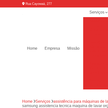
Rua Cayowaá, 277
Serviços
Assistênci
para
máquinas d
lavar
Assistênci
técnica ar
Home
Empresa
Missão
condicionad
portáteis
Assistênci
técnica de
geladeiras
Assistênci
técnica de
refrigerador
Assistênci
Home
Serviços
assistência para máquinas de l
técnica de
samsung assistencia tecnica maquina de lavar or
secadoras