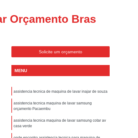
ondicionado Portatil Consul
ondicionado Portatil Philco
ar Orçamento Bras
Condicionado Tipo Portatil
 Ar Condicionado Portatil
 Condicionado Portatil Philco
Solicite um orçamento
 Ar Condicionado Portatil
Portatil
Assistencia Tecnica de Geladeira
MENU
x
Assistencia Tecnica Electrolux Geladeira
ssistencia Tecnica Geladeira Electrolux
assistencia tecnica de maquina de lavar inajar de souza
Electrolux Assistencia Tecnica Geladeira
assistencia tecnica maquina de lavar samsung
cnica
Geladeira Assistencia Tecnica
orçamento Pacaembu
ca
Assistencia Tecnica de Refrigerador
assistencia tecnica maquina de lavar samsung cotar av
casa verde
x
Assistencia Tecnica Electrolux Refrigerador
onde encontro assistencia tecnica para maquina de