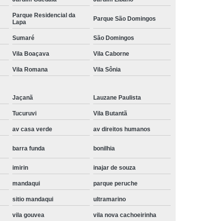
Instalação de Maquina de Lavar Samsung
Parque Residencial da
Parque São Domingos
Lapa
oupa
Instalação Maquina de Lavar Roupa
Sumaré
São Domingos
ng
Instalação Maquina Lavar e Seca
Vila Boaçava
Vila Caborne
pa
Instalar Maquina de Lavar Samsung
Vila Romana
Vila Sônia
Maquina de Lavar Roupa Instalação
 Lavar
Instalação de Lava e Seca
Jaçanã
Lauzane Paulista
Instalação de Maquina Lava e Seca
Tucuruvi
Vila Butantã
va e Seca Samsung
Instalação Lava Seca
av casa verde
av direitos humanos
nstalação Maquina Lava e Seca Samsung
barra funda
bonilhia
Seca
Lava e Seca Instalação
imirin
inajar de souza
Samsung Instalação Lava e Seca
mandaqui
parque peruche
ogão a Gas
Manutenção de Fogão Cooktop
sitio mandaqui
ultramarino
olux
Manutenção em Fogão
vila gouvea
vila nova cachoeirinha