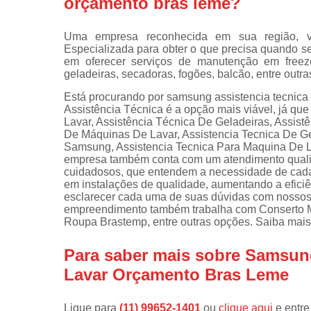
orçamento bras leme?
Instalações 
lava e sec
Uma empresa reconhecida em sua região, vo
Especializada para obter o que precisa quando se 
Manutençõe
em oferecer serviços de manutenção em freeze
de fogão
geladeiras, secadoras, fogões, balcão, entre outra
Manutençõe
Está procurando por samsung assistencia tecnica
em freezer
Assistência Técnica é a opção mais viável, já qu
Lavar, Assistência Técnica De Geladeiras, Assis
De Máquinas De Lavar, Assistencia Tecnica De Ge
Samsung, Assistencia Tecnica Para Maquina De La
empresa também conta com um atendimento qualifi
cuidadosos, que entendem a necessidade de cada 
em instalações de qualidade, aumentando a eficiê
esclarecer cada uma de suas dúvidas com nossos f
empreendimento também trabalha com Conserto 
Roupa Brastemp, entre outras opções. Saiba mais
Para saber mais sobre Samsun
Lavar Orçamento Bras Leme
Ligue para
(11) 99652-1401
ou
clique aqui
e entre