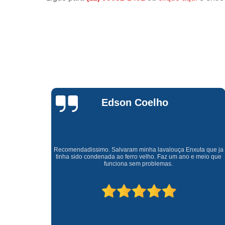
Waldirene
Monteiro
a que ja
Uma empresa á 41 anos no mercado que sempre valoriza o
meio que
cliente ótimo atendimento com garantia de todos o serviços.