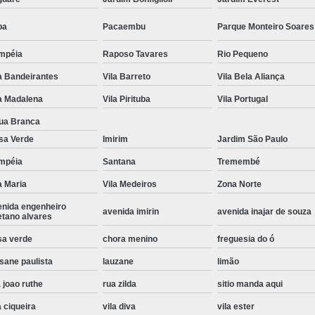
Instalação de Maquina de Lavar Roupa
pa
Pacaembu
Parque Monteiro Soares
Instalação Eletrica Maquina de Lavar R
mpéia
Raposo Tavares
Rio Pequeno
Instalação Maquina de Lavar Samsu
a Bandeirantes
Vila Barreto
Vila Bela Aliança
Instalação para Maquina de Lavar Rou
a Madalena
Vila Pirituba
Vila Portugal
Instalar Maquina Lavar Roupa
ua Branca
Samsung Instalação Maquina de
sa Verde
Imirim
Jardim São Paulo
Instalação de Lava e Seca Samsung
mpéia
Santana
Tremembé
Instalação Lava e Seca
Instalação La
a Maria
Vila Medeiros
Zona Norte
enida engenheiro
Instalação Maquina Lava e Seca
I
avenida imirin
avenida inajar de souza
etano alvares
Instalação Samsung Lava e 
sa verde
chora menino
freguesia do ó
Lava e Seca Samsung Instalação
sane paulista
lauzane
limão
Manutenção de Fogão
Manutenção de F
 joao ruthe
rua zilda
sitio manda aqui
Manutenção de Fogão Electr
a ciqueira
vila diva
vila ester