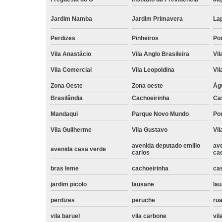
Jardim Namba
Jardim Primavera
La
Perdizes
Pinheiros
Po
Vila Anastácio
Vila Anglo Brasileira
Vil
Vila Comercial
Vila Leopoldina
Vil
Zona Oeste
Zona oeste
Ág
Brasilândia
Cachoeirinha
Ca
Mandaqui
Parque Novo Mundo
Po
Vila Guilherme
Vila Gustavo
Vil
avenida deputado emilio
av
avenida casa verde
carlos
ca
bras leme
cachoeirinha
ca
jardim picolo
lausane
lau
perdizes
peruche
rua
vila baruel
vila carbone
vil