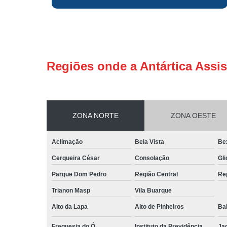
Regiões onde a Antártica Assis
ZONA NORTE
ZONA OESTE
Aclimação
Bela Vista
Be
Cerqueira César
Consolação
Gli
Parque Dom Pedro
Região Central
Re
Trianon Masp
Vila Buarque
Alto da Lapa
Alto de Pinheiros
Bai
Freguesia do Ó
Instituto da Previdência
Ja