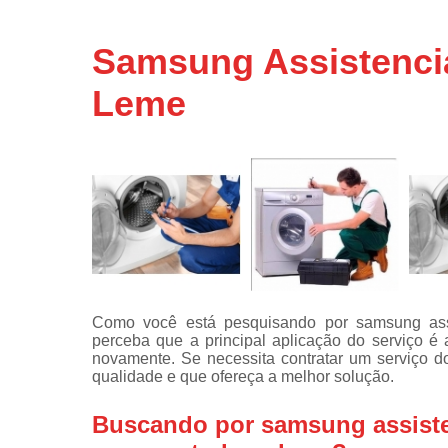
Assistência
técnicas d
Samsung Assistenci
fogão
Leme
Assistência
técnicas d
microonda
Conserto d
máquinas d
lavar
Consertos 
adega
Consertos 
geladeiras
Como você está pesquisando por samsung assi
expositora
perceba que a principal aplicação do serviço 
Instalação 
novamente. Se necessita contratar um serviço 
fogões
qualidade e que ofereça a melhor solução.
Instalação 
Buscando por samsung assiste
máquinas d
lavar roup