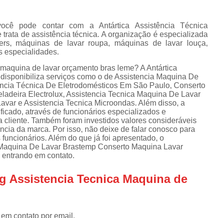
Assistencia Tecnica Refrigerador
As
de
Assistencia Tecnica R
a
cê pode contar com a Antártica Assistência Técnica
trata de assistência técnica. A organização é especializada
Assistencia Tecnica Refrigerador Electrolux
s
rs, máquinas de lavar roupa, máquinas de lavar louça,
s especialidades.
Refrigerador Assistencia Tecnica
R
s
 maquina de lavar orçamento bras leme? A Antártica
Assistencia Tecnica Lavadora Secadora Sa
e disponibiliza serviços como o de Assistencia Maquina De
tência Técnica De Eletrodomésticos Em São Paulo, Conserto
Assistencia Tecnica Maquina Secadora d
ladeira Electrolux, Assistencia Tecnica Maquina De Lavar
var e Assistencia Tecnica Microondas. Além disso, a
Assistencia Tecnica Sa
cado, através de funcionários especializados e
Assistencia Tecnica Samsung Seca
cliente. Também foram investidos valores consideráveis
ncia da marca. Por isso, não deixe de falar conosco para
Assistencia Tecnica Secadora a Gas
uncionários. Além do que já foi apresentado, o
Maquina De Lavar Brastemp Conserto Maquina Lavar
Assistencia Tecnica Secadora Enxuta
 entrando em contato.
Assistancia Tecnica para Fogão Co
g Assistencia Tecnica Maquina de
Assistencia Tecnica de Fogão Br
Assistencia Tecnica Fogao a Gas
 em contato por email.