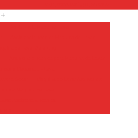
(11) 99652-1401
(11) 3673-1948
r
Assistencia Maquina Lavar
r
Assistencia Tecnica Maquina de Lavar
Maquina de Lavar Samsung
g
Assistencia Tecnica para Maquina de Lavar
Samsung Maquina de Lavar
avar e Secar
Maquina de Lavar Assistencia
Tecnica Maquina de Lavar
avar Assistencia Tecnica
atil Assistencia Tecnica
ondicionado Philco Portatil
Ar Condicionado Portatil