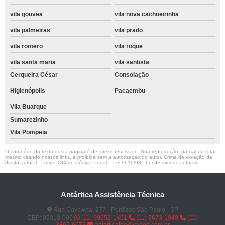
vila gouvea
vila nova cachoeirinha
vila palmeiras
vila prado
vila romero
vila roque
vila santa maria
vila santista
Cerqueira César
Consolação
Higienópolis
Pacaembu
Vila Buarque
Sumarezinho
Vila Pompeia
O conteúdo do texto desta página é de direito reservado. Sua reprodução, parcial ou total,
mesmo citando nossos links, é proibida sem a autorização do autor. Crime de violação de
direito autoral – artigo 184 do Código Penal –
Lei 9610/98 - Lei de direitos autorais
.
Antártica Assistência Técnica
Rua Cayowaá, 277 - Perdizes São Paulo - SP
CEP: 05018-000
(11) 99652-1401
(11) 3673-1948
(11)