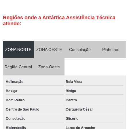
Regiões onde a Antártica Assistência Técnica
atende:
ZONA NORTE
ZONA OESTE
Consolação
Pinheiros
Região Central
Zona Oeste
Aclimação
Bela Vista
Bexiga
Bixiga
Bom Retiro
Centro
Centro de São Paulo
Cerqueira César
Consolação
Glicério
Higienópolis
Largo do Arouche