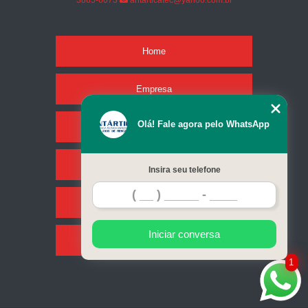
3865-6073
antarticatec@yahoo.com.br
Home
Empresa
Olá! Fale agora pelo WhatsApp
Missão
Serviços
Insira seu telefone
Contato
Iniciar conversa
Mapa do site
1