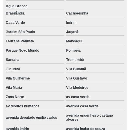
Água Branca
Brasilândia
Cachoeirinha
Casa Verde
Imirim
Jardim São Paulo
Jaçanã
Lauzane Paulista
Mandaqui
Parque Novo Mundo
Pompéia
Santana
Tremembé
Tucuruvi
Vila Butantã
Vila Guilherme
Vila Gustavo
Vila Maria
Vila Medeiros
Zona Norte
av casa verde
av direitos humanos
avenida casa verde
avenida engenheiro caetano
avenida deputado emilio carlos
alvares
avenida imirin
avenida inajar de souza