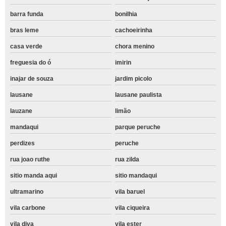
barra funda
bonilhia
bras leme
cachoeirinha
casa verde
chora menino
freguesia do ó
imirin
inajar de souza
jardim picolo
lausane
lausane paulista
lauzane
limão
mandaqui
parque peruche
perdizes
peruche
rua joao ruthe
rua zilda
sitio manda aqui
sitio mandaqui
ultramarino
vila baruel
vila carbone
vila ciqueira
vila diva
vila ester