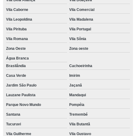
Vila Bela Aliança
Vila Boaçava
Vila Caborne
Vila Comercial
Vila Leopoldina
Vila Madalena
Vila Pirituba
Vila Portugal
Vila Romana
Vila Sônia
Zona Oeste
Zona oeste
Água Branca
Brasilândia
Cachoeirinha
Casa Verde
Imirim
Jardim São Paulo
Jaçanã
Lauzane Paulista
Mandaqui
Parque Novo Mundo
Pompéia
Santana
Tremembé
Tucuruvi
Vila Butantã
Vila Guilherme
Vila Gustavo