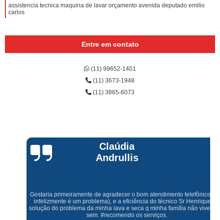
assistencia tecnica maquina de lavar orçamento avenida deputado emilio
carlos
Entre em contato
(11) 99652-1401
(11) 3673-1948
(11) 3865-6073
Claúdia
Andrullis
Gostaria primeiramente de agradecer o bom atendimento telefônico (q hj
infelizmente é um problema), e a eficiência do técnico Sr Henrique na
solução do problema da minha lava e seca q minha família não vive mais
sem. #recomendo os serviços.