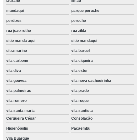
lauzane
limão
mandaqui
parque peruche
perdizes
peruche
rua joao ruthe
rua zilda
sitio manda aqui
sitio mandaqui
ultramarino
vila baruel
vila carbone
vila ciqueira
vila diva
vila ester
vila gouvea
vila nova cachoeirinha
vila palmeiras
vila prado
vila romero
vila roque
vila santa maria
vila santista
Cerqueira César
Consolação
Higienópolis
Pacaembu
Vila Buarque