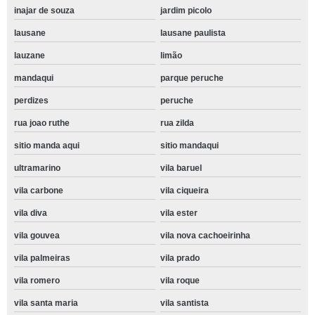
inajar de souza
jardim picolo
lausane
lausane paulista
lauzane
limão
mandaqui
parque peruche
perdizes
peruche
rua joao ruthe
rua zilda
sitio manda aqui
sitio mandaqui
ultramarino
vila baruel
vila carbone
vila ciqueira
vila diva
vila ester
vila gouvea
vila nova cachoeirinha
vila palmeiras
vila prado
vila romero
vila roque
vila santa maria
vila santista