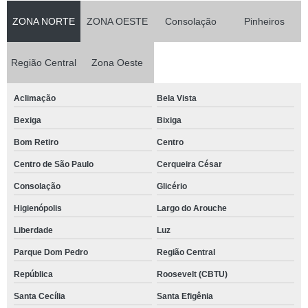
ZONA NORTE
ZONA OESTE
Consolação
Pinheiros
Região Central
Zona Oeste
Aclimação
Bela Vista
Bexiga
Bixiga
Bom Retiro
Centro
Centro de São Paulo
Cerqueira César
Consolação
Glicério
Higienópolis
Largo do Arouche
Liberdade
Luz
Parque Dom Pedro
Região Central
República
Roosevelt (CBTU)
Santa Cecília
Santa Efigênia