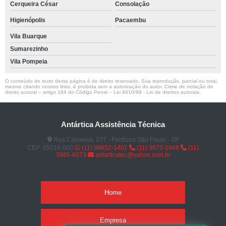
Cerqueira César
Consolação
Higienópolis
Pacaembu
Vila Buarque
Sumarezinho
Vila Pompeia
O conteúdo do texto desta página é de direito reservado. Sua reprodução, parcial ou total,
mesmo citando nossos links, é proibida sem a autorização do autor. Crime de violação de
direito autoral – artigo 184 do Código Penal –
Lei 9610/98 - Lei de direitos autorais
.
Antártica Assistência Técnica
Rua Cayowaá, 277 - Perdizes São Paulo - SP
CEP: 05018-000
(11) 99652-1401
(11) 3673-1948
(11)
3865-6073
antarticatec@yahoo.com.br
Home
Empresa