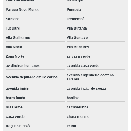
Lauzane Paulista
Mandaqui
Parque Novo Mundo
Pompéia
Santana
Tremembé
Tucuruvi
Vila Butantã
Vila Guilherme
Vila Gustavo
Vila Maria
Vila Medeiros
Zona Norte
av casa verde
av direitos humanos
avenida casa verde
avenida engenheiro caetano
avenida deputado emilio carlos
alvares
avenida imirin
avenida inajar de souza
barra funda
bonilhia
bras leme
cachoeirinha
casa verde
chora menino
freguesia do ó
imirin