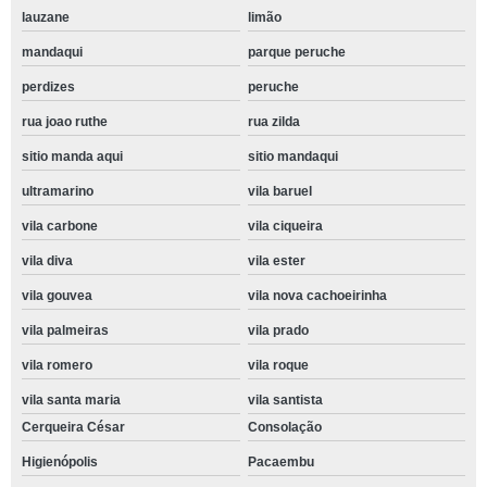
lauzane
limão
mandaqui
parque peruche
perdizes
peruche
rua joao ruthe
rua zilda
sitio manda aqui
sitio mandaqui
ultramarino
vila baruel
vila carbone
vila ciqueira
vila diva
vila ester
vila gouvea
vila nova cachoeirinha
vila palmeiras
vila prado
vila romero
vila roque
vila santa maria
vila santista
Cerqueira César
Consolação
Higienópolis
Pacaembu