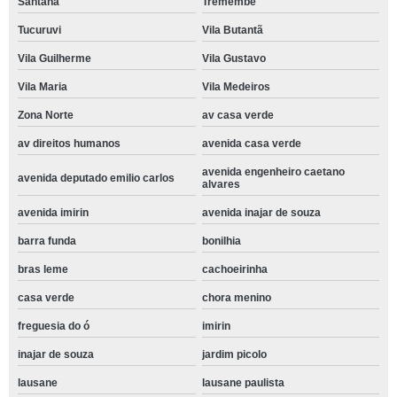
Santana
Tremembé
Tucuruvi
Vila Butantã
Vila Guilherme
Vila Gustavo
Vila Maria
Vila Medeiros
Zona Norte
av casa verde
av direitos humanos
avenida casa verde
avenida engenheiro caetano
avenida deputado emilio carlos
alvares
avenida imirin
avenida inajar de souza
barra funda
bonilhia
bras leme
cachoeirinha
casa verde
chora menino
freguesia do ó
imirin
inajar de souza
jardim picolo
lausane
lausane paulista