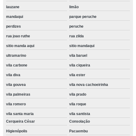
lauzane
limão
mandaqui
parque peruche
perdizes
peruche
rua joao ruthe
rua zilda
sitio manda aqui
sitio mandaqui
ultramarino
vila baruel
vila carbone
vila ciqueira
vila diva
vila ester
vila gouvea
vila nova cachoeirinha
vila palmeiras
vila prado
vila romero
vila roque
vila santa maria
vila santista
Cerqueira César
Consolação
Higienópolis
Pacaembu