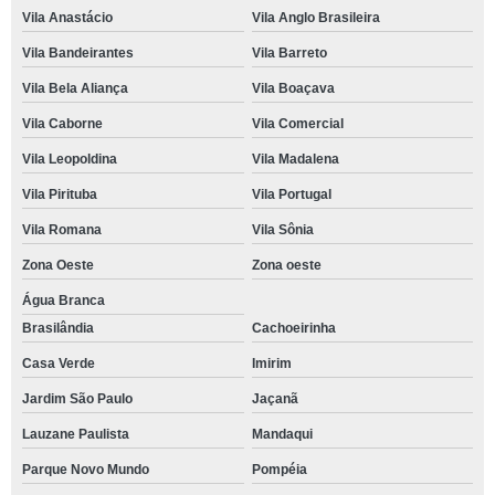
Vila Anastácio
Vila Anglo Brasileira
Vila Bandeirantes
Vila Barreto
Vila Bela Aliança
Vila Boaçava
Vila Caborne
Vila Comercial
Vila Leopoldina
Vila Madalena
Vila Pirituba
Vila Portugal
Vila Romana
Vila Sônia
Zona Oeste
Zona oeste
Água Branca
Brasilândia
Cachoeirinha
Casa Verde
Imirim
Jardim São Paulo
Jaçanã
Lauzane Paulista
Mandaqui
Parque Novo Mundo
Pompéia