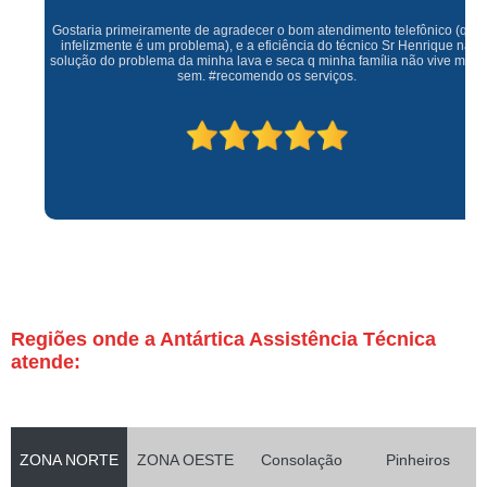
Gostaria primeiramente de agradecer o bom atendimento telefônico (q hj
infelizmente é um problema), e a eficiência do técnico Sr Henrique na
solução do problema da minha lava e seca q minha família não vive mais
sem. #recomendo os serviços.
Regiões onde a Antártica Assistência Técnica
atende:
ZONA NORTE
ZONA OESTE
Consolação
Pinheiros