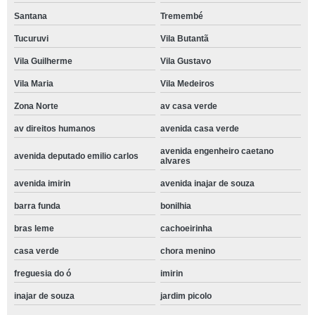
Santana
Tremembé
Tucuruvi
Vila Butantã
Vila Guilherme
Vila Gustavo
Vila Maria
Vila Medeiros
Zona Norte
av casa verde
av direitos humanos
avenida casa verde
avenida engenheiro caetano
avenida deputado emilio carlos
alvares
avenida imirin
avenida inajar de souza
barra funda
bonilhia
bras leme
cachoeirinha
casa verde
chora menino
freguesia do ó
imirin
inajar de souza
jardim picolo