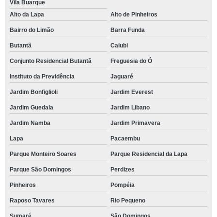
Vila Buarque
Alto da Lapa
Alto de Pinheiros
Bairro do Limão
Barra Funda
Butantã
Caiubi
Conjunto Residencial Butantã
Freguesia do Ó
Instituto da Previdência
Jaguaré
Jardim Bonfiglioli
Jardim Everest
Jardim Guedala
Jardim Libano
Jardim Namba
Jardim Primavera
Lapa
Pacaembu
Parque Monteiro Soares
Parque Residencial da Lapa
Parque São Domingos
Perdizes
Pinheiros
Pompéia
Raposo Tavares
Rio Pequeno
Sumaré
São Domingos