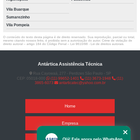
Vila Buarque
Sumarezinho
Vila Pompeia
O conteúdo do texto desta página é de direito reservado. Sua reprodução, parcial ou total,
mesmo citando nossos links, é proibida sem a autorização do autor. Crime de violação de
direito autoral – artigo 184 do Código Penal –
Lei 9610/98 - Lei de direitos autorais
.
Antártica Assistência Técnica
Rua Cayowaá, 277 - Perdizes São Paulo - SP
CEP: 05018-000
(11) 99652-1401
(11) 3673-1948
(11)
3865-6073
antarticatec@yahoo.com.br
Home
Empresa
Olá! Fale agora pelo WhatsApp