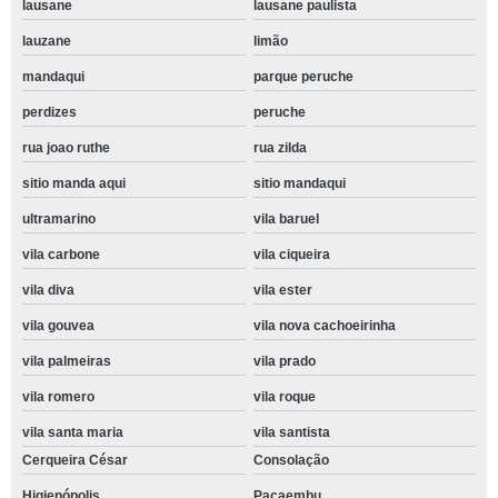
lausane
lausane paulista
lauzane
limão
mandaqui
parque peruche
perdizes
peruche
rua joao ruthe
rua zilda
sitio manda aqui
sitio mandaqui
ultramarino
vila baruel
vila carbone
vila ciqueira
vila diva
vila ester
vila gouvea
vila nova cachoeirinha
vila palmeiras
vila prado
vila romero
vila roque
vila santa maria
vila santista
Cerqueira César
Consolação
Higienópolis
Pacaembu