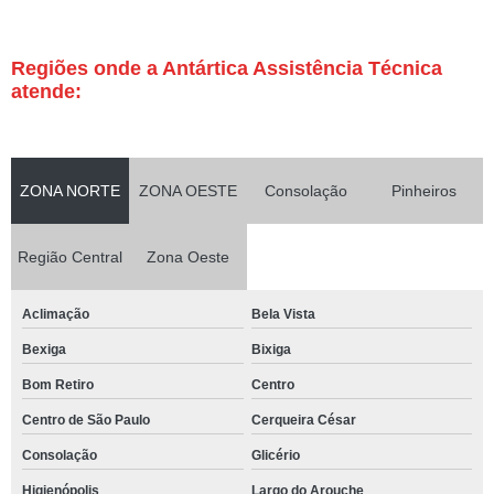
Regiões onde a Antártica Assistência Técnica
atende:
ZONA NORTE
ZONA OESTE
Consolação
Pinheiros
Região Central
Zona Oeste
Aclimação
Bela Vista
Bexiga
Bixiga
Bom Retiro
Centro
Centro de São Paulo
Cerqueira César
Consolação
Glicério
Higienópolis
Largo do Arouche