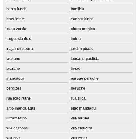
barra funda
bonilhia
bras leme
cachoeirinha
casa verde
chora menino
freguesia do ó
imirin
inajar de souza
jardim picolo
lausane
lausane paulista
lauzane
limão
mandaqui
parque peruche
perdizes
peruche
rua joao ruthe
rua zilda
sitio manda aqui
sitio mandaqui
ultramarino
vila baruel
vila carbone
vila ciqueira
vila diva
vila ester