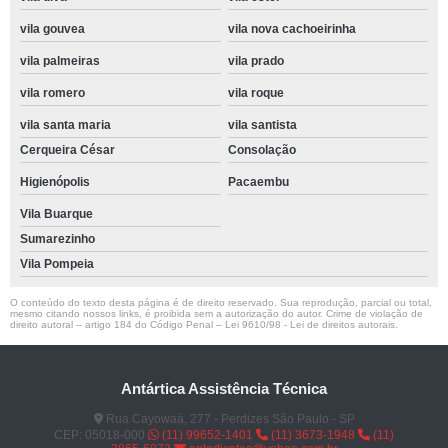
vila gouvea
vila nova cachoeirinha
vila palmeiras
vila prado
vila romero
vila roque
vila santa maria
vila santista
Cerqueira César
Consolação
Higienópolis
Pacaembu
Vila Buarque
Sumarezinho
Vila Pompeia
O conteúdo do texto desta página é de direito reservado. Sua reprodução, parcial ou total,
mesmo citando nossos links, é proibida sem a autorização do autor. Crime de violação de
direito autoral – artigo 184 do Código Penal –
Lei 9610/98 - Lei de direitos autorais
.
Antártica Assistência Técnica
Rua Cayowaá, 277 - Perdizes São Paulo - SP
CEP: 05018-000
(11) 99652-1401
(11) 3673-1948
(11)