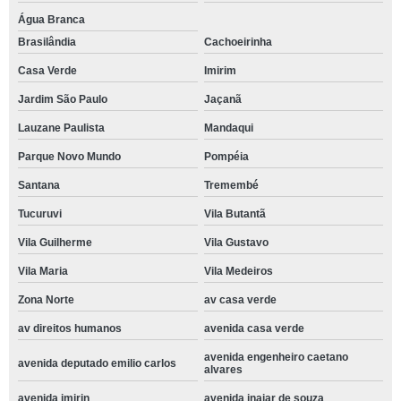
Água Branca
Brasilândia
Cachoeirinha
Casa Verde
Imirim
Jardim São Paulo
Jaçanã
Lauzane Paulista
Mandaqui
Parque Novo Mundo
Pompéia
Santana
Tremembé
Tucuruvi
Vila Butantã
Vila Guilherme
Vila Gustavo
Vila Maria
Vila Medeiros
Zona Norte
av casa verde
av direitos humanos
avenida casa verde
avenida engenheiro caetano
avenida deputado emilio carlos
alvares
avenida imirin
avenida inajar de souza