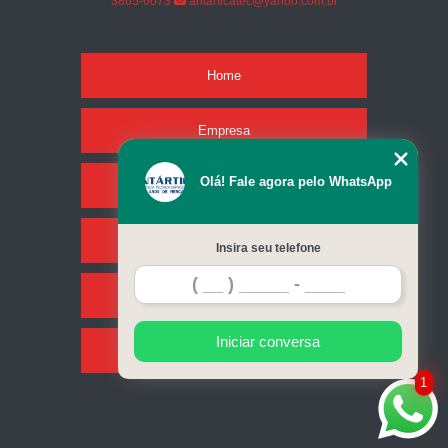
3865-6073
antarticatec@yahoo.com.br
Home
Empresa
Olá! Fale agora pelo WhatsApp
Missão
Serviços
Insira seu telefone
Contato
Iniciar conversa
Mapa do site
1