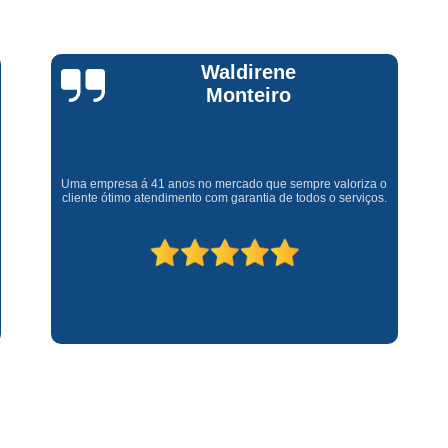
Assistencia Tecnica Fogao Cooktop
A
Brastemp Fogão Assistencia Tecnica
Assistencia Tecnica Brastemp Microon
Claúdia
Andrullis
Assistencia Tecnica
Assistencia Tecnica Forno Microondas 
Gostaria primeiramente de agradecer o bom atendimento
Assistencia Tecnica Microondas Bra
telefônico (q hj infelizmente é um problema), e a eficiência do
técnico Sr Henrique na solução do problema da minha lava e
Microondas Brastemp Assistencia Tecnica
seca q minha família não vive mais sem. #recomendo os
serviços.
Conserto de Maquina de Lavar
C
Conserto de Maquina de Lavar Ro
Conserto Maquina de Lavar
C
Conserto Maquina de Lavar Roupa
Conserto Maquina Lavar Roupa
C
Maquina de Lavar Conserto
Tec
Conserto Adega
Conserto Adega 