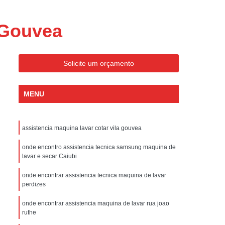
ondicionado Portatil Consul
ondicionado Portatil Philco
 Gouvea
Condicionado Tipo Portatil
 Ar Condicionado Portatil
Solicite um orçamento
 Condicionado Portatil Philco
 Ar Condicionado Portatil
MENU
Portatil
Assistencia Tecnica de Geladeira
x
Assistencia Tecnica Electrolux Geladeira
assistencia maquina lavar cotar vila gouvea
ssistencia Tecnica Geladeira Electrolux
onde encontro assistencia tecnica samsung maquina de
lavar e secar Caiubi
Electrolux Assistencia Tecnica Geladeira
onde encontrar assistencia tecnica maquina de lavar
cnica
Geladeira Assistencia Tecnica
perdizes
ca
Assistencia Tecnica de Refrigerador
onde encontrar assistencia maquina de lavar rua joao
x
Assistencia Tecnica Electrolux Refrigerador
ruthe