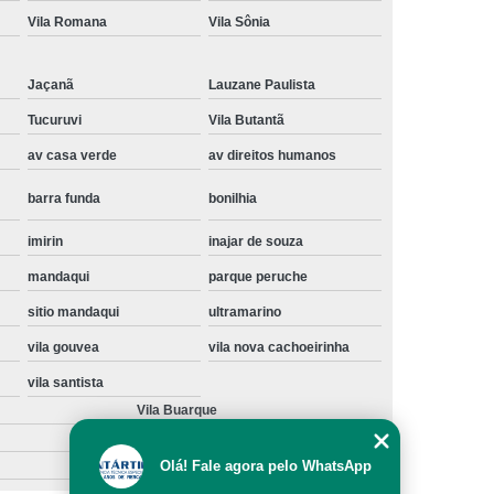
Vila Romana
Vila Sônia
Instalação de Maquina de Lavar Samsung
oupa
Instalação Maquina de Lavar Roupa
Jaçanã
Lauzane Paulista
ng
Instalação Maquina Lavar e Seca
Tucuruvi
Vila Butantã
pa
Instalar Maquina de Lavar Samsung
av casa verde
av direitos humanos
Maquina de Lavar Roupa Instalação
barra funda
bonilhia
 Lavar
Instalação de Lava e Seca
imirin
inajar de souza
Instalação de Maquina Lava e Seca
mandaqui
parque peruche
va e Seca Samsung
Instalação Lava Seca
sitio mandaqui
ultramarino
nstalação Maquina Lava e Seca Samsung
vila gouvea
vila nova cachoeirinha
Seca
Lava e Seca Instalação
vila santista
Samsung Instalação Lava e Seca
Vila Buarque
ogão a Gas
Manutenção de Fogão Cooktop
Olá! Fale agora pelo WhatsApp
olux
Manutenção em Fogão