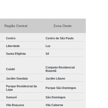
rto Adega Vinho
Conserto de Adega
Conserto de Adega Climatizada
de Adega Quebrada
Conserto Placa Adega
Região Central
Zona Oeste
xpositora
Conserto de Geladeira Expositora
Centro
Centro de São Paulo
as
Conserto de Geladeira Expositora Vertical
Liberdade
Luz
a de Geladeira Expositora
Santa Efigênia
Sé
sitora
Conserto em Geladeira Expositora
Conserto para Geladeira Expositora
Conjunto Residencial
Caiubi
Butantã
de Bar
Brastemp Instalação de Fogão
Jardim Guedala
Jardim Libano
ão de Fogão
Instalação de Fogão a Gas
Parque Residencial da
Parque São Domingos
Instalação de Fogão Cooktop
Lapa
ão de Fogão Gás Encanado
Instalação Fogão
Sumaré
São Domingos
Fogão Cooktop
Vila Boaçava
Instalação Fogão de Embutir
Vila Caborne