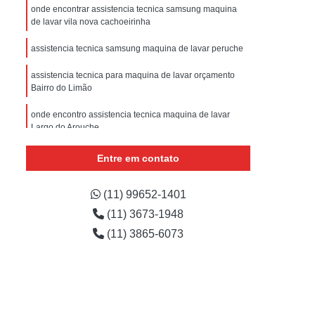
sistencia Tecnica Refrigerador com Defeito
onde encontrar assistencia tecnica samsung maquina
de lavar vila nova cachoeirinha
efrigerador com Problema
assistencia tecnica samsung maquina de lavar peruche
Assistencia Tecnica Refrigerador Não Liga
assistencia tecnica para maquina de lavar orçamento
efrigerador Electrolux Assistencia Tecnica
Bairro do Limão
msung
Assistencia Tecnica Maquina Secadora
onde encontro assistencia tecnica maquina de lavar
e Roupa
Assistencia Tecnica para Secadora
Largo do Arouche
msung Lavadora e Secadora
maquina de lavar assistencia cotar Cachoeirinha
Entre em contato
dora
Assistencia Tecnica Secadora
assistencia tecnica maquina de lavar orçamento imirin
(11) 99652-1401
Assistencia Tecnica Secadora de Roupa
(11) 3673-1948
Assistencia Tecnica Secadora Samsung
(11) 3865-6073
oktop
Assistencia Tecnica de Fogão
astemp
Assistencia Tecnica Fogão
Assistencia Tecnica Fogão Brastemp