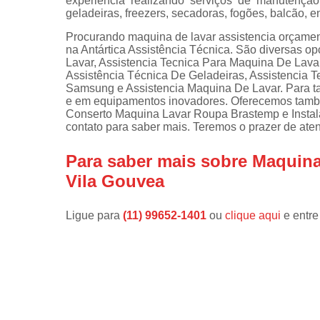
experiência realizando serviços de manutençã
geladeiras, freezers, secadoras, fogões, balcão, e
Instalações 
lava e sec
Procurando maquina de lavar assistencia orçamen
na Antártica Assistência Técnica. São diversas 
Manutençõe
Lavar, Assistencia Tecnica Para Maquina De Lava
de fogão
Assistência Técnica De Geladeiras, Assistencia 
Samsung e Assistencia Maquina De Lavar. Para ta
Manutençõe
e em equipamentos inovadores. Oferecemos tamb
em freezer
Conserto Maquina Lavar Roupa Brastemp e Instal
contato para saber mais. Teremos o prazer de at
Para saber mais sobre Maquina
Vila Gouvea
Ligue para
(11) 99652-1401
ou
clique aqui
e entre