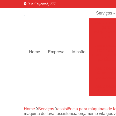
Rua Cayowaá, 277
Serviços
Assistênci
para
máquinas d
lavar
Assistênci
técnica ar
Home
Empresa
Missão
condicionad
portáteis
Assistênci
técnica de
geladeiras
Assistênci
técnica de
refrigerador
Assistênci
Home
Serviços
assistência para máquinas de l
técnica de
maquina de lavar assistencia orçamento vila gou
secadoras