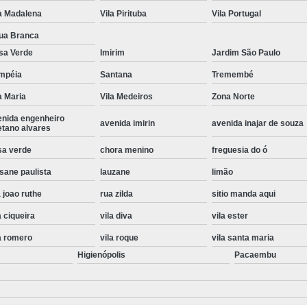
a Madalena
Vila Pirituba
Vila Portugal
Instalação de Maquina de Lavar Roupa
ua Branca
Instalação Eletrica Maquina de Lavar R
sa Verde
Imirim
Jardim São Paulo
Instalação Maquina de Lavar Samsu
mpéia
Santana
Tremembé
Instalação para Maquina de Lavar Rou
a Maria
Vila Medeiros
Zona Norte
Instalar Maquina Lavar Roupa
enida engenheiro
avenida imirin
avenida inajar de souza
etano alvares
Samsung Instalação Maquina de
sa verde
chora menino
freguesia do ó
Instalação de Lava e Seca Samsung
sane paulista
lauzane
limão
Instalação Lava e Seca
Instalação La
 joao ruthe
rua zilda
sitio manda aqui
Instalação Maquina Lava e Seca
I
a ciqueira
vila diva
vila ester
Instalação Samsung Lava e 
a romero
vila roque
vila santa maria
Lava e Seca Samsung Instalação
Higienópolis
Pacaembu
Manutenção de Fogão
Manutenção de F
Manutenção de Fogão Electr