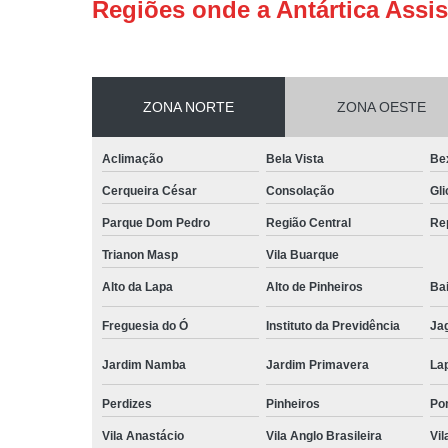
Regiões onde a Antártica Assis
ZONA NORTE
ZONA OESTE
Aclimação
Bela Vista
Be
Cerqueira César
Consolação
Gli
Parque Dom Pedro
Região Central
Re
Trianon Masp
Vila Buarque
Alto da Lapa
Alto de Pinheiros
Bai
Freguesia do Ó
Instituto da Previdência
Ja
Jardim Namba
Jardim Primavera
La
Perdizes
Pinheiros
Po
Vila Anastácio
Vila Anglo Brasileira
Vil