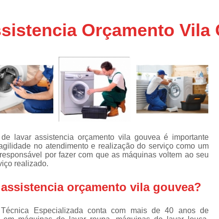
Assistencia Tecnica Ar C
s
e
Assistencia Tecnica Ar C
sistencia Orçamento Vila
Assistencia Tecnica Ar 
s
e
Assistencia Tecnica de
s
Assistencia Tecnica de Ar
e
e
Assistencia Tecnica em
Assistencia Tecnica para Ar Condicionado 
de
Assistencia Tecnica de Geladeira Electrolu
e lavar assistencia orçamento vila gouvea é importante
Assistencia Tecnica Geladeira
A
de
agilidade no atendimento e realização do serviço como um
é responsável por fazer com que as máquinas voltem ao seu
Assistencia Tecnica Resfriar Geladeira
s
iço realizado.
Electrolux Geladeira Assistencia Te
de
assistencia orçamento vila gouvea?
Geladeira Electrolux Assistencia Tecni
de
Assistencia Tecnica de Refrigerador Electrolu
e
a Técnica Especializada conta com mais de 40 anos de
a