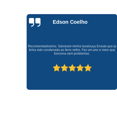
Waldirene
Monteiro
a que ja
Uma empresa á 41 anos no mercado que sempre valoriza o
meio que
cliente ótimo atendimento com garantia de todos o serviços.