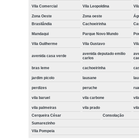
Vila Comercial
Vila Leopoldina
Vil
Zona Oeste
Zona oeste
Ág
Brasilândia
Cachoeirinha
Ca
Mandaqui
Parque Novo Mundo
Po
Vila Guilherme
Vila Gustavo
Vil
avenida deputado emilio
av
avenida casa verde
carlos
ca
bras leme
cachoeirinha
ca
jardim picolo
lausane
lau
perdizes
peruche
rua
vila baruel
vila carbone
vil
vila palmeiras
vila prado
vil
Cerqueira César
Consolação
Sumarezinho
Vila Pompeia