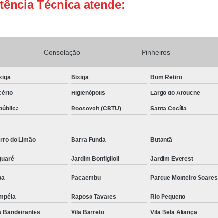
tência Técnica atende:
Conserto Adega de Vinho
Conse
Conserto de Adega Brastemp
Conserto de Adega de Vinho
Conserto 
Consolação
Pinheiros
Assistencia Tecnica e Conserto Geladeira E
xiga
Bixiga
Bom Retiro
Conserto de Geladeira Expositora de Bebid
cério
Higienópolis
Largo do Arouche
Conserto e Assistenci
pública
Roosevelt (CBTU)
Santa Cecília
Conserto e Manutenção de Geladeira Expo
Conserto Geladeira Expositora
rro do Limão
Barra Funda
Butantã
Conserto para Geladeira Expositora 
guaré
Jardim Bonfiglioli
Jardim Everest
Brastemp Instalação Fogão
Instalaç
pa
Pacaembu
Parque Monteiro Soares
Instalação de Fogão Brastemp
Instalação de Fogão de Embutir
Instalaç
mpéia
Raposo Tavares
Rio Pequeno
a Bandeirantes
Instalação Fogão Brastemp
Vila Barreto
Vila Bela Aliança
Instalação 