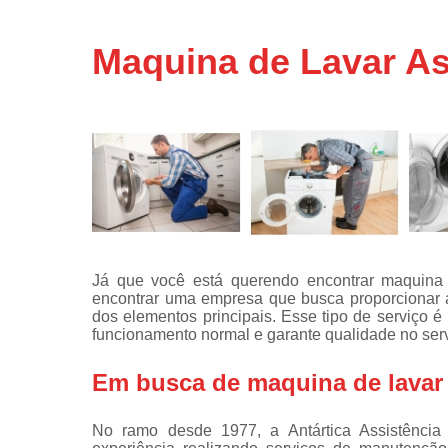
Assistência
técnicas d
Maquina de Lavar As
fogão
Assistência
técnicas d
microonda
Conserto d
máquinas d
lavar
Consertos 
adega
Já que você está querendo encontrar maquina d
Consertos 
encontrar uma empresa que busca proporcionar 
geladeiras
dos elementos principais. Esse tipo de serviço 
expositora
funcionamento normal e garante qualidade no serv
Instalação 
fogões
Em busca de maquina de lavar 
Instalação 
máquinas d
No ramo desde 1977, a Antártica Assistênci
lavar roup