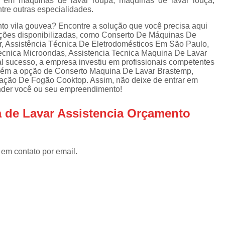
o em máquinas de lavar roupa, máquinas de lavar louça,
Assistencia Tecnica Refrigerador
As
ntre outras especialidades.
de
Assistencia Tecnica R
a
to vila gouvea? Encontre a solução que você precisa aqui
opções disponibilizadas, como Conserto De Máquinas De
Assistencia Tecnica Refrigerador Electrolux
s
r, Assistência Técnica De Eletrodomésticos Em São Paulo,
Tecnica Microondas, Assistencia Tecnica Maquina De Lavar
Refrigerador Assistencia Tecnica
R
l sucesso, a empresa investiu em profissionais competentes
s
ém a opção de Conserto Maquina De Lavar Brastemp,
Assistencia Tecnica Lavadora Secadora Sa
ação De Fogão Cooktop. Assim, não deixe de entrar em
ender você ou seu empreendimento!
Assistencia Tecnica Maquina Secadora d
Assistencia Tecnica Sa
 de Lavar Assistencia Orçamento
Assistencia Tecnica Samsung Seca
Assistencia Tecnica Secadora a Gas
 em contato por email.
Assistencia Tecnica Secadora Enxuta
Assistancia Tecnica para Fogão Co
Assistencia Tecnica de Fogão Br
Assistencia Tecnica Fogao a Gas