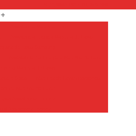
(11) 99652-1401
(11) 3673-1948
r
Assistencia Maquina Lavar
r
Assistencia Tecnica Maquina de Lavar
Maquina de Lavar Samsung
g
Assistencia Tecnica para Maquina de Lavar
Samsung Maquina de Lavar
avar e Secar
Maquina de Lavar Assistencia
Tecnica Maquina de Lavar
avar Assistencia Tecnica
atil Assistencia Tecnica
ondicionado Philco Portatil
Ar Condicionado Portatil