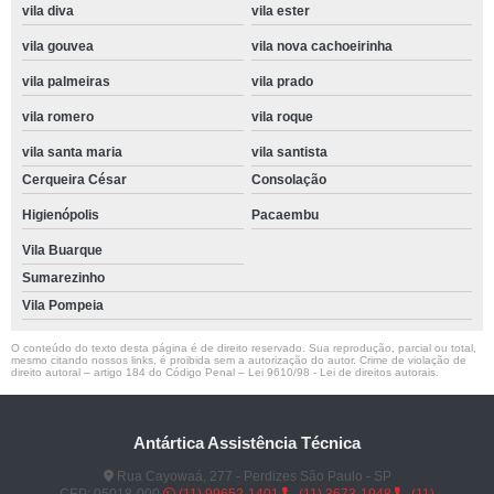
vila diva
vila ester
vila gouvea
vila nova cachoeirinha
vila palmeiras
vila prado
vila romero
vila roque
vila santa maria
vila santista
Cerqueira César
Consolação
Higienópolis
Pacaembu
Vila Buarque
Sumarezinho
Vila Pompeia
O conteúdo do texto desta página é de direito reservado. Sua reprodução, parcial ou total,
mesmo citando nossos links, é proibida sem a autorização do autor. Crime de violação de
direito autoral – artigo 184 do Código Penal –
Lei 9610/98 - Lei de direitos autorais
.
Antártica Assistência Técnica
Rua Cayowaá, 277 - Perdizes São Paulo - SP