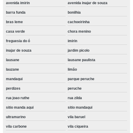
avenida imirin
avenida inajar de souza
barra funda
bonilhia
bras leme
cachoeirinha
casa verde
chora menino
freguesia do ó
imirin
inajar de souza
jardim picolo
lausane
lausane paulista
lauzane
limão
mandaqui
parque peruche
perdizes
peruche
rua joao ruthe
rua zilda
sitio manda aqui
sitio mandaqui
ultramarino
vila baruel
vila carbone
vila ciqueira