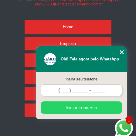
CEP: 05018-000
(11) 99652-1401
(11) 3673-1948
(11)
3865-6073
antarticatec@yahoo.com.br
Home
Empresa
Olá! Fale agora pelo WhatsApp
Missão
Serviços
Insira seu telefone
Contato
Iniciar conversa
Mapa do site
1