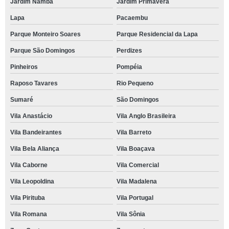
Jardim Namba
Jardim Primavera
Lapa
Pacaembu
Parque Monteiro Soares
Parque Residencial da Lapa
Parque São Domingos
Perdizes
Pinheiros
Pompéia
Raposo Tavares
Rio Pequeno
Sumaré
São Domingos
Vila Anastácio
Vila Anglo Brasileira
Vila Bandeirantes
Vila Barreto
Vila Bela Aliança
Vila Boaçava
Vila Caborne
Vila Comercial
Vila Leopoldina
Vila Madalena
Vila Pirituba
Vila Portugal
Vila Romana
Vila Sônia