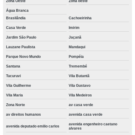
Zona Oeste
Zona oeste
Água Branca
Brasilândia
Cachoeirinha
Casa Verde
Imirim
Jardim São Paulo
Jaçanã
Lauzane Paulista
Mandaqui
Parque Novo Mundo
Pompéia
Santana
Tremembé
Tucuruvi
Vila Butantã
Vila Guilherme
Vila Gustavo
Vila Maria
Vila Medeiros
Zona Norte
av casa verde
av direitos humanos
avenida casa verde
avenida engenheiro caetano
avenida deputado emilio carlos
alvares