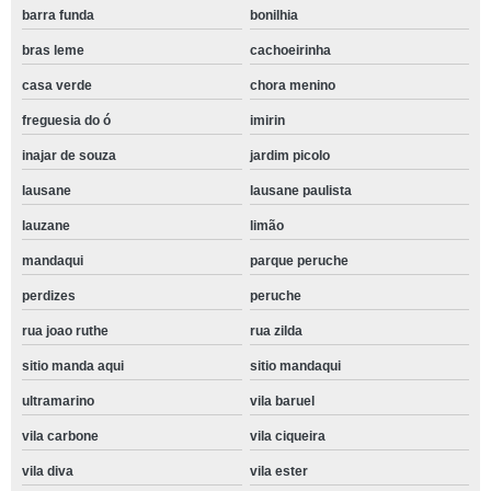
barra funda
bonilhia
bras leme
cachoeirinha
casa verde
chora menino
freguesia do ó
imirin
inajar de souza
jardim picolo
lausane
lausane paulista
lauzane
limão
mandaqui
parque peruche
perdizes
peruche
rua joao ruthe
rua zilda
sitio manda aqui
sitio mandaqui
ultramarino
vila baruel
vila carbone
vila ciqueira
vila diva
vila ester