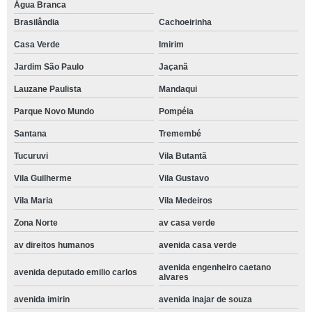
Água Branca
Brasilândia
Cachoeirinha
Casa Verde
Imirim
Jardim São Paulo
Jaçanã
Lauzane Paulista
Mandaqui
Parque Novo Mundo
Pompéia
Santana
Tremembé
Tucuruvi
Vila Butantã
Vila Guilherme
Vila Gustavo
Vila Maria
Vila Medeiros
Zona Norte
av casa verde
av direitos humanos
avenida casa verde
avenida engenheiro caetano
avenida deputado emilio carlos
alvares
avenida imirin
avenida inajar de souza