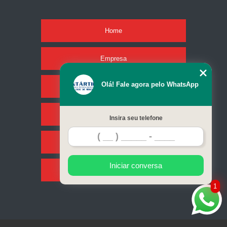
Home
Empresa
Olá! Fale agora pelo WhatsApp
Missão
Serviços
Insira seu telefone
Contato
Iniciar conversa
Mapa do site
1