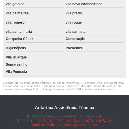
vila gouvea
vila nova cachoeirinha
vila palmeiras
vila prado
vila romero
vila roque
vila santa maria
vila santista
Cerqueira César
Consolação
Higienópolis
Pacaembu
Vila Buarque
Sumarezinho
Vila Pompeia
O conteúdo do texto desta página é de direito reservado. Sua reprodução, parcial ou total,
mesmo citando nossos links, é proibida sem a autorização do autor. Crime de violação de
direito autoral – artigo 184 do Código Penal –
Lei 9610/98 - Lei de direitos autorais
.
Antártica Assistência Técnica
Rua Cayowaá, 277 - Perdizes São Paulo - SP
CEP: 05018-000
(11) 99652-1401
(11) 3673-1948
(11)
3865-6073
antarticatec@yahoo.com.br