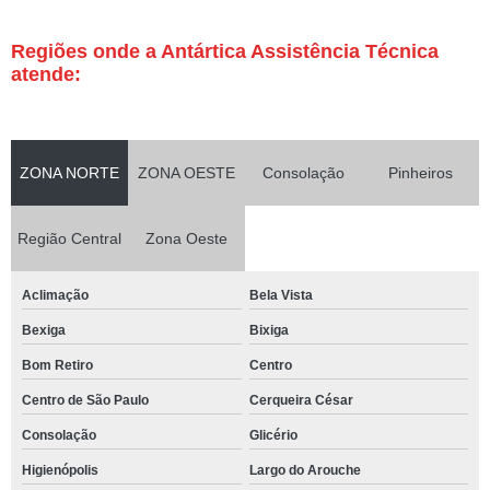
Regiões onde a Antártica Assistência Técnica
atende:
ZONA NORTE
ZONA OESTE
Consolação
Pinheiros
Região Central
Zona Oeste
Aclimação
Bela Vista
Bexiga
Bixiga
Bom Retiro
Centro
Centro de São Paulo
Cerqueira César
Consolação
Glicério
Higienópolis
Largo do Arouche