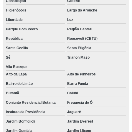
Consolação
Glicério
Higienópolis
Largo do Arouche
Liberdade
Luz
Parque Dom Pedro
Região Central
República
Roosevelt (CBTU)
Santa Cecília
Santa Efigênia
Sé
Trianon Masp
Vila Buarque
Alto da Lapa
Alto de Pinheiros
Bairro do Limão
Barra Funda
Butantã
Caiubi
Conjunto Residencial Butantã
Freguesia do Ó
Instituto da Previdência
Jaguaré
Jardim Bonfiglioli
Jardim Everest
Jardim Guedala
Jardim Libano