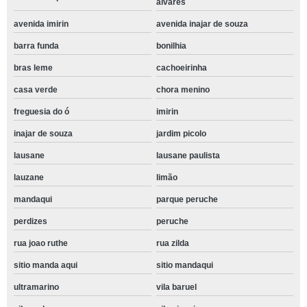
alvares
avenida imirin
avenida inajar de souza
barra funda
bonilhia
bras leme
cachoeirinha
casa verde
chora menino
freguesia do ó
imirin
inajar de souza
jardim picolo
lausane
lausane paulista
lauzane
limão
mandaqui
parque peruche
perdizes
peruche
rua joao ruthe
rua zilda
sitio manda aqui
sitio mandaqui
ultramarino
vila baruel