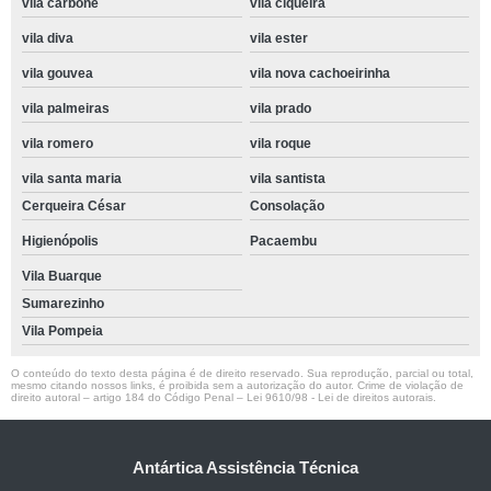
vila carbone
vila ciqueira
vila diva
vila ester
vila gouvea
vila nova cachoeirinha
vila palmeiras
vila prado
vila romero
vila roque
vila santa maria
vila santista
Cerqueira César
Consolação
Higienópolis
Pacaembu
Vila Buarque
Sumarezinho
Vila Pompeia
O conteúdo do texto desta página é de direito reservado. Sua reprodução, parcial ou total,
mesmo citando nossos links, é proibida sem a autorização do autor. Crime de violação de
direito autoral – artigo 184 do Código Penal –
Lei 9610/98 - Lei de direitos autorais
.
Antártica Assistência Técnica