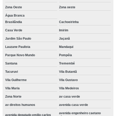
Zona Oeste
Zona oeste
Água Branca
Brasilândia
Cachoeirinha
Casa Verde
Imirim
Jardim São Paulo
Jaçanã
Lauzane Paulista
Mandaqui
Parque Novo Mundo
Pompéia
Santana
Tremembé
Tucuruvi
Vila Butantã
Vila Guilherme
Vila Gustavo
Vila Maria
Vila Medeiros
Zona Norte
av casa verde
av direitos humanos
avenida casa verde
avenida engenheiro caetano
avenida deputado emilio carlos