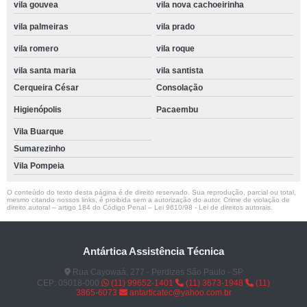
vila gouvea
vila nova cachoeirinha
vila palmeiras
vila prado
vila romero
vila roque
vila santa maria
vila santista
Cerqueira César
Consolação
Higienópolis
Pacaembu
Vila Buarque
Sumarezinho
Vila Pompeia
O conteúdo do texto desta página é de direito reservado. Sua reprodução, parcial ou total,
mesmo citando nossos links, é proibida sem a autorização do autor. Crime de violação de
direito autoral – artigo 184 do Código Penal –
Lei 9610/98 - Lei de direitos autorais
.
Antártica Assistência Técnica
Rua Cayowaá, 277 - Perdizes São Paulo - SP
CEP: 05018-000
(11) 99652-1401
(11) 3673-1948
(11)
3865-6073
antarticatec@yahoo.com.br