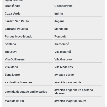
Água Branca
Brasilândia
Cachoeirinha
Casa Verde
Imirim
Jardim São Paulo
Jaçanã
Lauzane Paulista
Mandaqui
Parque Novo Mundo
Pompéia
Santana
Tremembé
Tucuruvi
Vila Butantã
Vila Guilherme
Vila Gustavo
Vila Maria
Vila Medeiros
Zona Norte
av casa verde
av direitos humanos
avenida casa verde
avenida engenheiro caetano
avenida deputado emilio carlos
alvares
avenida imirin
avenida inajar de souza