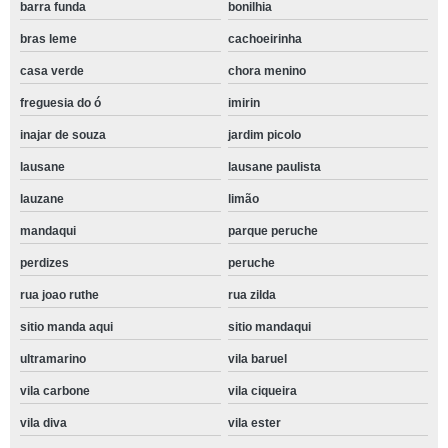
barra funda
bonilhia
bras leme
cachoeirinha
casa verde
chora menino
freguesia do ó
imirin
inajar de souza
jardim picolo
lausane
lausane paulista
lauzane
limão
mandaqui
parque peruche
perdizes
peruche
rua joao ruthe
rua zilda
sitio manda aqui
sitio mandaqui
ultramarino
vila baruel
vila carbone
vila ciqueira
vila diva
vila ester