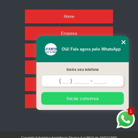
Home
Empresa
Olá! Fale agora pelo WhatsApp
Missão
Serviços
Insira seu telefone
Contato
Iniciar conversa
Mapa do site
1
Copyright © Antártica Assistência Técnica (Lei 9610 de 19/02/1998)