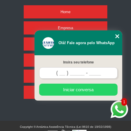
Home
Empresa
Olá! Fale agora pelo WhatsApp
Missão
Serviços
Insira seu telefone
Contato
Iniciar conversa
Mapa do site
1
Copyright © Antártica Assistência Técnica (Lei 9610 de 19/02/1998)