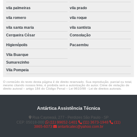
vila palmeiras
vila prado
vila romero
vila roque
vila santa maria
vila santista
Cerqueira César
Consolação
Higienópolis
Pacaembu
Vila Buarque
Sumarezinho
Vila Pompeia
O conteúdo do texto desta página é de direito reservado. Sua reprodução, parcial ou total,
mesmo citando nossos links, é proibida sem a autorização do autor. Crime de violação de
direito autoral – artigo 184 do Código Penal –
Lei 9610/98 - Lei de direitos autorais
.
Antártica Assistência Técnica
Rua Cayowaá, 277 - Perdizes São Paulo - SP
CEP: 05018-000
(11) 99652-1401
(11) 3673-1948
(11)
3865-6073
antarticatec@yahoo.com.br