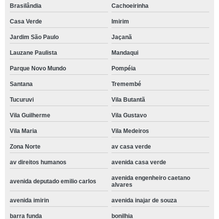
Brasilândia
Cachoeirinha
Casa Verde
Imirim
Jardim São Paulo
Jaçanã
Lauzane Paulista
Mandaqui
Parque Novo Mundo
Pompéia
Santana
Tremembé
Tucuruvi
Vila Butantã
Vila Guilherme
Vila Gustavo
Vila Maria
Vila Medeiros
Zona Norte
av casa verde
av direitos humanos
avenida casa verde
avenida engenheiro caetano
avenida deputado emilio carlos
alvares
avenida imirin
avenida inajar de souza
barra funda
bonilhia