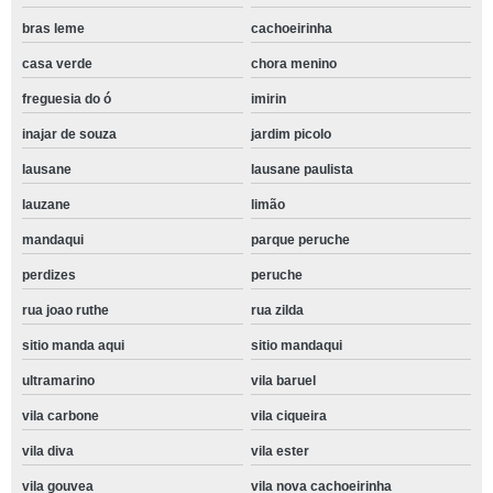
bras leme
cachoeirinha
casa verde
chora menino
freguesia do ó
imirin
inajar de souza
jardim picolo
lausane
lausane paulista
lauzane
limão
mandaqui
parque peruche
perdizes
peruche
rua joao ruthe
rua zilda
sitio manda aqui
sitio mandaqui
ultramarino
vila baruel
vila carbone
vila ciqueira
vila diva
vila ester
vila gouvea
vila nova cachoeirinha