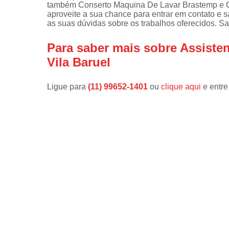
também Conserto Maquina De Lavar Brastemp e C
aproveite a sua chance para entrar em contato e 
Instalações 
as suas dúvidas sobre os trabalhos oferecidos. Sa
lava e sec
Manutençõe
Para saber mais sobre Assisten
de fogão
Vila Baruel
Manutençõe
em freezer
Ligue para
(11) 99652-1401
ou
clique aqui
e entre