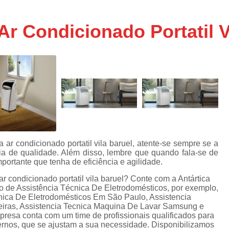
Assistencia Tecnica Ar C
s
e
Assistencia Tecnica Ar C
Ar Condicionado Portatil V
Assistencia Tecnica Ar 
s
e
Assistencia Tecnica de
s
Assistencia Tecnica de Ar
e
e
Assistencia Tecnica em
Assistencia Tecnica para Ar Condicionado 
de
Assistencia Tecnica de Geladeira Electrolu
ar condicionado portatil vila baruel, atente-se sempre se a
Assistencia Tecnica Geladeira
A
de
ia de qualidade. Além disso, lembre que quando fala-se de
mportante que tenha de eficiência e agilidade.
Assistencia Tecnica Resfriar Geladeira
s
r condicionado portatil vila baruel? Conte com a Antártica
Electrolux Geladeira Assistencia Te
de
mo de Assistência Técnica De Eletrodomésticos, por exemplo,
nica De Eletrodomésticos Em São Paulo, Assistencia
Geladeira Electrolux Assistencia Tecni
eiras, Assistencia Tecnica Maquina De Lavar Samsung e
de
resa conta com um time de profissionais qualificados para
Assistencia Tecnica de Refrigerador Electrolu
e
ernos, que se ajustam a sua necessidade. Disponibilizamos
a