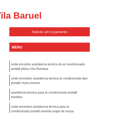
ondicionado Portatil Consul
ondicionado Portatil Philco
ila Baruel
Condicionado Tipo Portatil
 Ar Condicionado Portatil
Solicite um orçamento
 Condicionado Portatil Philco
 Ar Condicionado Portatil
MENU
Portatil
Assistencia Tecnica de Geladeira
x
Assistencia Tecnica Electrolux Geladeira
onde encontro assistencia tecnica de ar condicionado
portatil philco Vila Romana
ssistencia Tecnica Geladeira Electrolux
onde encontrar assistencia tecnica ar condicionado tipo
Electrolux Assistencia Tecnica Geladeira
portatil chora menino
cnica
Geladeira Assistencia Tecnica
assistencia tecnica para ar condicionado portatil
bonilhia
ca
Assistencia Tecnica de Refrigerador
x
Assistencia Tecnica Electrolux Refrigerador
onde encontrar assistencia tecnica para ar
condicionado portatil avenida inajar de souza