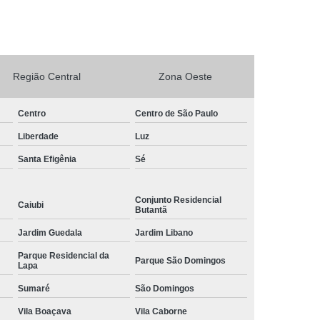
rto Adega Vinho
Conserto de Adega
Conserto de Adega Climatizada
de Adega Quebrada
Conserto Placa Adega
Região Central
Zona Oeste
xpositora
Conserto de Geladeira Expositora
Centro
Centro de São Paulo
as
Conserto de Geladeira Expositora Vertical
Liberdade
Luz
a de Geladeira Expositora
Santa Efigênia
Sé
sitora
Conserto em Geladeira Expositora
Conserto para Geladeira Expositora
Conjunto Residencial
Caiubi
Butantã
de Bar
Brastemp Instalação de Fogão
Jardim Guedala
Jardim Libano
ão de Fogão
Instalação de Fogão a Gas
Parque Residencial da
Parque São Domingos
Instalação de Fogão Cooktop
Lapa
ão de Fogão Gás Encanado
Instalação Fogão
Sumaré
São Domingos
Fogão Cooktop
Vila Boaçava
Instalação Fogão de Embutir
Vila Caborne