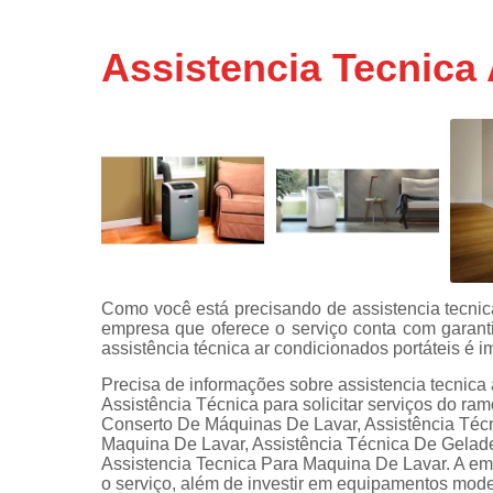
Assistência
técnicas d
Assistencia Tecnica 
fogão
Assistência
técnicas d
microonda
Conserto d
máquinas d
lavar
Consertos 
adega
Como você está precisando de assistencia tecnica 
Consertos 
empresa que oferece o serviço conta com garant
geladeiras
assistência técnica ar condicionados portáteis é i
expositora
Precisa de informações sobre assistencia tecnica a
Instalação 
Assistência Técnica para solicitar serviços do ra
fogões
Conserto De Máquinas De Lavar, Assistência Téc
Maquina De Lavar, Assistência Técnica De Gelad
Instalação 
Assistencia Tecnica Para Maquina De Lavar. A emp
máquinas d
o serviço, além de investir em equipamentos mod
lavar roup