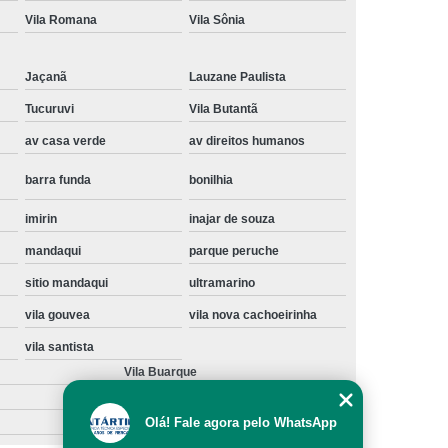
Vila Romana
Vila Sônia
Instalação de Maquina de Lavar Samsung
oupa
Instalação Maquina de Lavar Roupa
Jaçanã
Lauzane Paulista
ng
Instalação Maquina Lavar e Seca
Tucuruvi
Vila Butantã
pa
Instalar Maquina de Lavar Samsung
av casa verde
av direitos humanos
Maquina de Lavar Roupa Instalação
barra funda
bonilhia
 Lavar
Instalação de Lava e Seca
imirin
inajar de souza
Instalação de Maquina Lava e Seca
mandaqui
parque peruche
va e Seca Samsung
Instalação Lava Seca
sitio mandaqui
ultramarino
nstalação Maquina Lava e Seca Samsung
vila gouvea
vila nova cachoeirinha
Seca
Lava e Seca Instalação
vila santista
Samsung Instalação Lava e Seca
Vila Buarque
ogão a Gas
Manutenção de Fogão Cooktop
Olá! Fale agora pelo WhatsApp
olux
Manutenção em Fogão