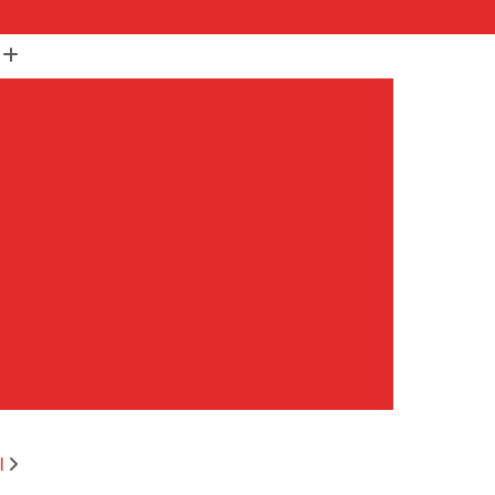
(11) 99652-1401
(11) 3673-1948
r
Assistencia Maquina Lavar
r
Assistencia Tecnica Maquina de Lavar
Maquina de Lavar Samsung
g
Assistencia Tecnica para Maquina de Lavar
Samsung Maquina de Lavar
avar e Secar
Maquina de Lavar Assistencia
Tecnica Maquina de Lavar
avar Assistencia Tecnica
atil Assistencia Tecnica
ondicionado Philco Portatil
l
Ar Condicionado Portatil