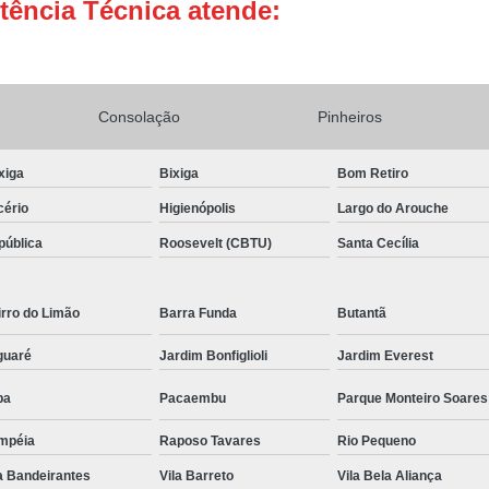
tência Técnica atende:
Conserto Adega de Vinho
Conse
Conserto de Adega Brastemp
Conserto de Adega de Vinho
Conserto 
Consolação
Pinheiros
Assistencia Tecnica e Conserto Geladeira E
xiga
Bixiga
Bom Retiro
Conserto de Geladeira Expositora de Bebid
cério
Higienópolis
Largo do Arouche
Conserto e Assistenci
pública
Roosevelt (CBTU)
Santa Cecília
Conserto e Manutenção de Geladeira Expo
Conserto Geladeira Expositora
rro do Limão
Barra Funda
Butantã
Conserto para Geladeira Expositora 
guaré
Jardim Bonfiglioli
Jardim Everest
Brastemp Instalação Fogão
Instalaç
pa
Pacaembu
Parque Monteiro Soares
Instalação de Fogão Brastemp
Instalação de Fogão de Embutir
Instalaç
mpéia
Raposo Tavares
Rio Pequeno
a Bandeirantes
Instalação Fogão Brastemp
Vila Barreto
Vila Bela Aliança
Instalação 