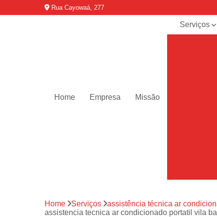
Rua Cayowaá, 277
Serviços
Assistênci
para
máquinas d
lavar
Assistênci
técnica ar
Home
Empresa
Missão
condicionad
portáteis
Assistênci
técnica de
geladeiras
Assistênci
técnica de
refrigerador
Assistênci
Home
Serviços
assistência técnica ar condicion
técnica de
assistencia tecnica ar condicionado portatil vila ba
secadoras