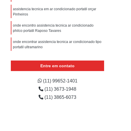
sistencia Tecnica Refrigerador com Defeito
assistencia tecnica em ar condicionado portatil orçar
efrigerador com Problema
Pinheiros
Assistencia Tecnica Refrigerador Não Liga
onde encontro assistencia tecnica ar condicionado
philco portatil Raposo Tavares
efrigerador Electrolux Assistencia Tecnica
msung
Assistencia Tecnica Maquina Secadora
onde encontrar assistencia tecnica ar condicionado tipo
portatil ultramarino
e Roupa
Assistencia Tecnica para Secadora
onde encontrar assistencia tecnica ar condicionado
msung Lavadora e Secadora
portatil consul Cerqueira César
Entre em contato
dora
Assistencia Tecnica Secadora
onde encontro assistencia tecnica para ar condicionado
portatil Instituto da Previdência
(11) 99652-1401
Assistencia Tecnica Secadora de Roupa
(11) 3673-1948
assistencia tecnica ar condicionado portatil philco
Assistencia Tecnica Secadora Samsung
cachoeirinha
(11) 3865-6073
oktop
Assistencia Tecnica de Fogão
astemp
Assistencia Tecnica Fogão
Assistencia Tecnica Fogão Brastemp