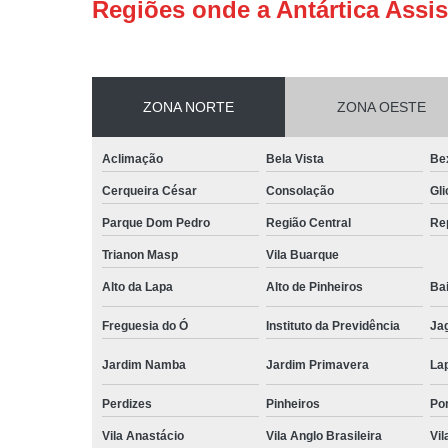
Regiões onde a Antártica Assis
ZONA NORTE
ZONA OESTE
Aclimação
Bela Vista
Be
Cerqueira César
Consolação
Gli
Parque Dom Pedro
Região Central
Re
Trianon Masp
Vila Buarque
Alto da Lapa
Alto de Pinheiros
Bai
Freguesia do Ó
Instituto da Previdência
Ja
Jardim Namba
Jardim Primavera
La
Perdizes
Pinheiros
Po
Vila Anastácio
Vila Anglo Brasileira
Vil