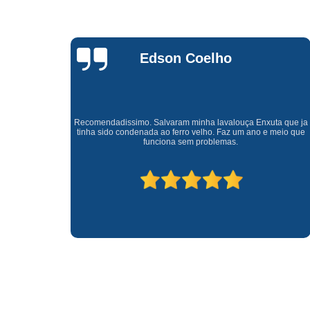
Waldirene
Monteiro
a que ja
Uma empresa á 41 anos no mercado que sempre valoriza o
meio que
cliente ótimo atendimento com garantia de todos o serviços.