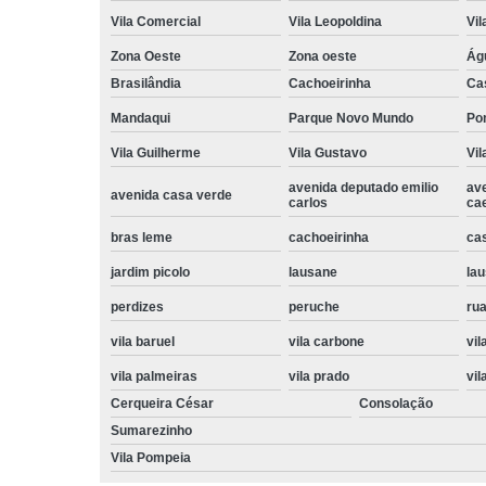
Vila Comercial
Vila Leopoldina
Vil
Zona Oeste
Zona oeste
Ág
Brasilândia
Cachoeirinha
Ca
Mandaqui
Parque Novo Mundo
Po
Vila Guilherme
Vila Gustavo
Vil
avenida deputado emilio
av
avenida casa verde
carlos
ca
bras leme
cachoeirinha
ca
jardim picolo
lausane
lau
perdizes
peruche
rua
vila baruel
vila carbone
vil
vila palmeiras
vila prado
vil
Cerqueira César
Consolação
Sumarezinho
Vila Pompeia