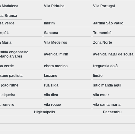
a Madalena
Vila Pirituba
Vila Portugal
Instalação de Maquina de Lavar Roupa
ua Branca
Instalação Eletrica Maquina de Lavar R
sa Verde
Imirim
Jardim São Paulo
Instalação Maquina de Lavar Samsu
mpéia
Santana
Tremembé
Instalação para Maquina de Lavar Rou
a Maria
Vila Medeiros
Zona Norte
Instalar Maquina Lavar Roupa
enida engenheiro
avenida imirin
avenida inajar de souza
etano alvares
Samsung Instalação Maquina de
sa verde
chora menino
freguesia do ó
Instalação de Lava e Seca Samsung
sane paulista
lauzane
limão
Instalação Lava e Seca
Instalação La
 joao ruthe
rua zilda
sitio manda aqui
Instalação Maquina Lava e Seca
I
a ciqueira
vila diva
vila ester
Instalação Samsung Lava e 
a romero
vila roque
vila santa maria
Lava e Seca Samsung Instalação
Higienópolis
Pacaembu
Manutenção de Fogão
Manutenção de F
Manutenção de Fogão Electr