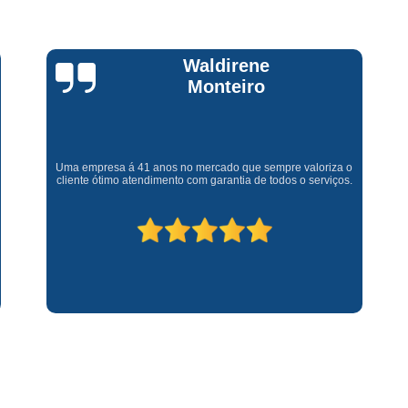
Assistencia Tecnica Fogao Cooktop
A
Brastemp Fogão Assistencia Tecnica
Assistencia Tecnica Brastemp Microon
Claúdia
Andrullis
Assistencia Tecnica
Assistencia Tecnica Forno Microondas 
Gostaria primeiramente de agradecer o bom atendimento
Assistencia Tecnica Microondas Bra
telefônico (q hj infelizmente é um problema), e a eficiência do
técnico Sr Henrique na solução do problema da minha lava e
Microondas Brastemp Assistencia Tecnica
seca q minha família não vive mais sem. #recomendo os
serviços.
Conserto de Maquina de Lavar
C
Conserto de Maquina de Lavar Ro
Conserto Maquina de Lavar
C
Conserto Maquina de Lavar Roupa
Conserto Maquina Lavar Roupa
C
Maquina de Lavar Conserto
Tec
Conserto Adega
Conserto Adega 