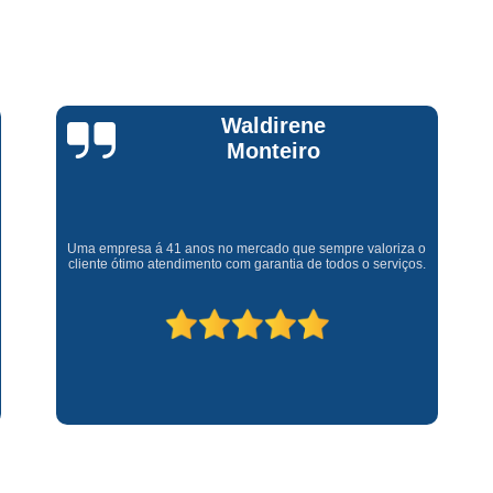
Assistencia Tecnica Fogao Cooktop
A
Brastemp Fogão Assistencia Tecnica
Assistencia Tecnica Brastemp Microon
Assistencia Tecnica
Claúdia
Andrullis
Assistencia Tecnica Forno Microondas 
Assistencia Tecnica Microondas Bra
Microondas Brastemp Assistencia Tecnica
Gostaria primeiramente de agradecer o bom atendimento
telefônico (q hj infelizmente é um problema), e a eficiência do
técnico Sr Henrique na solução do problema da minha lava e
Conserto de Maquina de Lavar
C
seca q minha família não vive mais sem. #recomendo os
serviços.
Conserto de Maquina de Lavar Ro
Conserto Maquina de Lavar
C
Conserto Maquina de Lavar Roupa
Conserto Maquina Lavar Roupa
C
Maquina de Lavar Conserto
Tec
Conserto Adega
Conserto Adega 