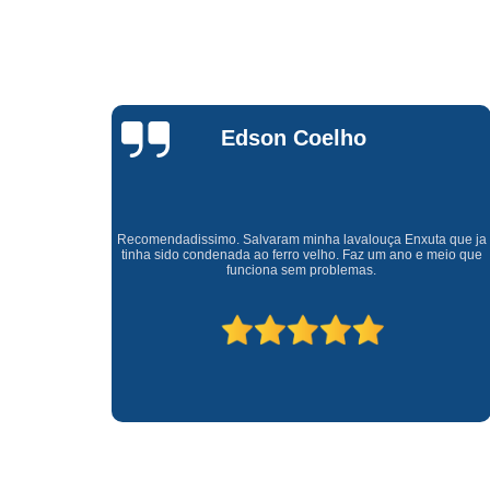
Waldirene
Monteiro
a que ja
Uma empresa á 41 anos no mercado que sempre valoriza o
meio que
cliente ótimo atendimento com garantia de todos o serviços.