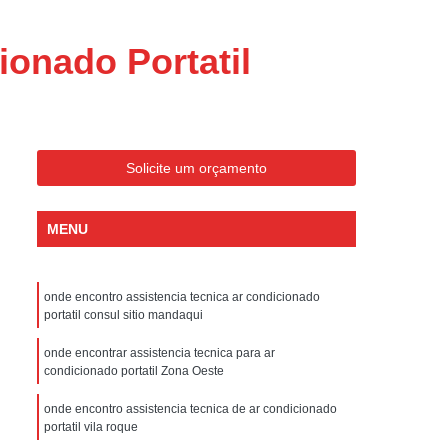
ondicionado Portatil Consul
ondicionado Portatil Philco
ionado Portatil
Condicionado Tipo Portatil
 Ar Condicionado Portatil
 Condicionado Portatil Philco
Solicite um orçamento
 Ar Condicionado Portatil
Portatil
Assistencia Tecnica de Geladeira
MENU
x
Assistencia Tecnica Electrolux Geladeira
ssistencia Tecnica Geladeira Electrolux
onde encontro assistencia tecnica ar condicionado
portatil consul sitio mandaqui
Electrolux Assistencia Tecnica Geladeira
cnica
Geladeira Assistencia Tecnica
onde encontrar assistencia tecnica para ar
condicionado portatil Zona Oeste
ca
Assistencia Tecnica de Refrigerador
onde encontro assistencia tecnica de ar condicionado
x
Assistencia Tecnica Electrolux Refrigerador
portatil vila roque