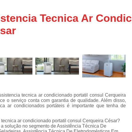
Assistencia Tecnica Ar C
s
e
Assistencia Tecnica Ar C
stencia Tecnica Ar Condic
Assistencia Tecnica Ar 
sar
s
e
Assistencia Tecnica de
s
Assistencia Tecnica de Ar
e
e
Assistencia Tecnica em
Assistencia Tecnica para Ar Condicionado 
de
Assistencia Tecnica de Geladeira Electrolu
Assistencia Tecnica Geladeira
A
de
Assistencia Tecnica Resfriar Geladeira
istencia tecnica ar condicionado portatil consul Cerqueira
s
ce o serviço conta com garantia de qualidade. Além disso,
Electrolux Geladeira Assistencia Te
de
ica ar condicionados portáteis é importante que tenha de
Geladeira Electrolux Assistencia Tecni
 tecnica ar condicionado portatil consul Cerqueira César?
de
Assistencia Tecnica de Refrigerador Electrolu
e a solução no segmento de Assistência Técnica De
e
Geladeiras, Assistência Técnica De Eletrodomésticos Em
a