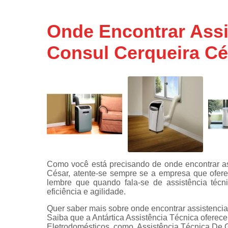
Assistência
técnicas d
Onde Encontrar Assi
fogão
Consul Cerqueira Cé
Assistência
técnicas d
microonda
Conserto d
máquinas d
lavar
Consertos 
adega
Consertos 
geladeiras
Como você está precisando de onde encontrar ass
expositora
César, atente-se sempre se a empresa que ofere
Instalação 
lembre que quando fala-se de assistência técn
fogões
eficiência e agilidade.
Quer saber mais sobre onde encontrar assistencia
Instalação 
Saiba que a Antártica Assistência Técnica oferec
máquinas d
Eletrodomésticos, como, Assistência Técnica De 
lavar roup