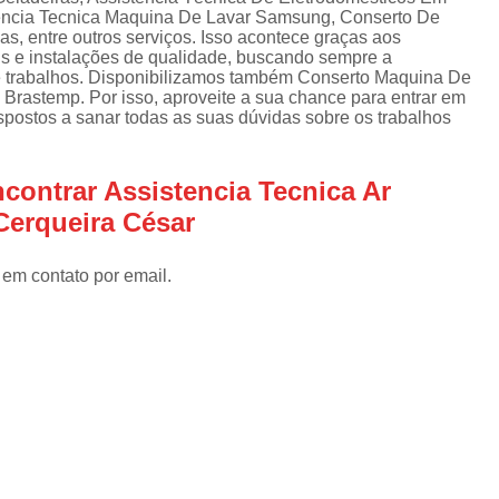
Assistencia Tecnica Refrigerador
As
tencia Tecnica Maquina De Lavar Samsung, Conserto De
de
s, entre outros serviços. Isso acontece graças aos
Assistencia Tecnica R
a
is e instalações de qualidade, buscando sempre a
s e trabalhos. Disponibilizamos também Conserto Maquina De
Assistencia Tecnica Refrigerador Electrolux
s
rastemp. Por isso, aproveite a sua chance para entrar em
spostos a sanar todas as suas dúvidas sobre os trabalhos
Refrigerador Assistencia Tecnica
R
s
Assistencia Tecnica Lavadora Secadora Sa
contrar Assistencia Tecnica Ar
Assistencia Tecnica Maquina Secadora d
Cerqueira César
Assistencia Tecnica Sa
Assistencia Tecnica Samsung Seca
 em contato por email.
Assistencia Tecnica Secadora a Gas
Assistencia Tecnica Secadora Enxuta
Assistancia Tecnica para Fogão Co
Assistencia Tecnica de Fogão Br
Assistencia Tecnica Fogao a Gas