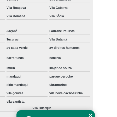
Instalação de Maquina de Lavar Samsung
Vila Boaçava
Vila Caborne
oupa
Instalação Maquina de Lavar Roupa
Vila Romana
Vila Sônia
ng
Instalação Maquina Lavar e Seca
Jaçanã
Lauzane Paulista
pa
Instalar Maquina de Lavar Samsung
Tucuruvi
Vila Butantã
Maquina de Lavar Roupa Instalação
av casa verde
av direitos humanos
 Lavar
Instalação de Lava e Seca
barra funda
bonilhia
Instalação de Maquina Lava e Seca
va e Seca Samsung
Instalação Lava Seca
imirin
inajar de souza
mandaqui
parque peruche
nstalação Maquina Lava e Seca Samsung
sitio mandaqui
ultramarino
Seca
Lava e Seca Instalação
vila gouvea
vila nova cachoeirinha
Samsung Instalação Lava e Seca
vila santista
ogão a Gas
Manutenção de Fogão Cooktop
Vila Buarque
olux
Manutenção em Fogão