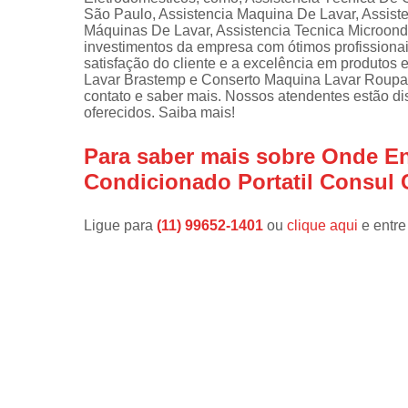
São Paulo, Assistencia Maquina De Lavar, Assis
Instalações 
Máquinas De Lavar, Assistencia Tecnica Microonda
lava e sec
investimentos da empresa com ótimos profissiona
satisfação do cliente e a excelência em produto
Manutençõe
Lavar Brastemp e Conserto Maquina Lavar Roupa B
de fogão
contato e saber mais. Nossos atendentes estão di
oferecidos. Saiba mais!
Manutençõe
em freezer
Para saber mais sobre Onde En
Condicionado Portatil Consul 
Ligue para
(11) 99652-1401
ou
clique aqui
e entre