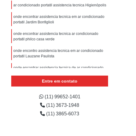
sistencia Tecnica Refrigerador com Defeito
ar condicionado portatil assistencia tecnica Higienópolis
efrigerador com Problema
onde encontrar assistencia tecnica em ar condicionado
portatil Jardim Bonfiglioli
Assistencia Tecnica Refrigerador Não Liga
efrigerador Electrolux Assistencia Tecnica
onde encontrar assistencia tecnica ar condicionado
portatil philco casa verde
msung
Assistencia Tecnica Maquina Secadora
onde encontro assistencia tecnica em ar condicionado
e Roupa
Assistencia Tecnica para Secadora
portatil Lauzane Paulista
msung Lavadora e Secadora
onde encontrar assistencia tecnica de ar condicionado
portatil philco Mandaqui
dora
Assistencia Tecnica Secadora
Entre em contato
Assistencia Tecnica Secadora de Roupa
onde encontrar assistencia tecnica para ar
condicionado portatil avenida inajar de souza
Assistencia Tecnica Secadora Samsung
(11) 99652-1401
assistencia tecnica em ar condicionado portatil peruche
(11) 3673-1948
oktop
Assistencia Tecnica de Fogão
(11) 3865-6073
astemp
Assistencia Tecnica Fogão
Assistencia Tecnica Fogão Brastemp