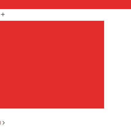
(11) 99652-1401
(11) 3673-1948
r
Assistencia Maquina Lavar
r
Assistencia Tecnica Maquina de Lavar
Maquina de Lavar Samsung
g
Assistencia Tecnica para Maquina de Lavar
Samsung Maquina de Lavar
avar e Secar
Maquina de Lavar Assistencia
Tecnica Maquina de Lavar
avar Assistencia Tecnica
atil Assistencia Tecnica
ondicionado Philco Portatil
l
Ar Condicionado Portatil