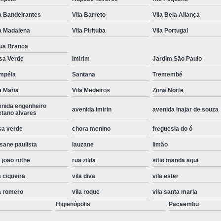
Instalação de Maquina de Lavar Roupa
a Bandeirantes
Vila Barreto
Vila Bela Aliança
Instalação Eletrica Maquina de Lavar R
a Madalena
Vila Pirituba
Vila Portugal
Instalação Maquina de Lavar Samsu
ua Branca
sa Verde
Imirim
Jardim São Paulo
Instalação para Maquina de Lavar Rou
mpéia
Santana
Tremembé
Instalar Maquina Lavar Roupa
a Maria
Vila Medeiros
Zona Norte
Samsung Instalação Maquina de
enida engenheiro
avenida imirin
avenida inajar de souza
Instalação de Lava e Seca Samsung
etano alvares
Instalação Lava e Seca
Instalação La
sa verde
chora menino
freguesia do ó
sane paulista
lauzane
limão
Instalação Maquina Lava e Seca
I
 joao ruthe
rua zilda
sitio manda aqui
Instalação Samsung Lava e 
a ciqueira
vila diva
vila ester
Lava e Seca Samsung Instalação
a romero
vila roque
vila santa maria
Manutenção de Fogão
Manutenção de F
Higienópolis
Pacaembu
Manutenção de Fogão Electr