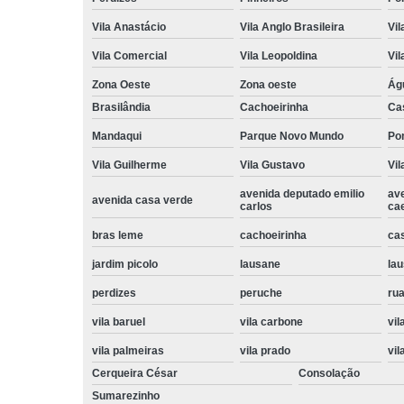
Vila Anastácio
Vila Anglo Brasileira
Vil
Vila Comercial
Vila Leopoldina
Vil
Zona Oeste
Zona oeste
Ág
Brasilândia
Cachoeirinha
Ca
Mandaqui
Parque Novo Mundo
Po
Vila Guilherme
Vila Gustavo
Vil
avenida deputado emilio
av
avenida casa verde
carlos
ca
bras leme
cachoeirinha
ca
jardim picolo
lausane
lau
perdizes
peruche
rua
vila baruel
vila carbone
vil
vila palmeiras
vila prado
vil
Cerqueira César
Consolação
Sumarezinho