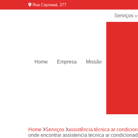
Rua Cayowaá, 277
Serviços
Assistênci
para
máquinas d
lavar
Assistênci
técnica ar
Home
Empresa
Missão
condicionad
portáteis
Assistênci
técnica de
geladeiras
Assistênci
técnica de
refrigerador
Assistênci
Home
Serviços
assistência técnica ar condicion
técnica de
onde encontrar assistencia tecnica ar condicionad
secadoras