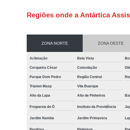
Regiões onde a Antártica Assis
ZONA NORTE
ZONA OESTE
Aclimação
Bela Vista
Be
Cerqueira César
Consolação
Gli
Parque Dom Pedro
Região Central
Re
Trianon Masp
Vila Buarque
Alto da Lapa
Alto de Pinheiros
Bai
Freguesia do Ó
Instituto da Previdência
Ja
Jardim Namba
Jardim Primavera
La
Perdizes
Pinheiros
Po