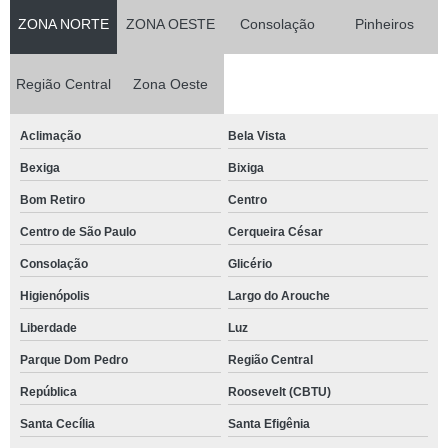
ZONA NORTE
ZONA OESTE
Consolação
Pinheiros
Região Central
Zona Oeste
Aclimação
Bela Vista
Bexiga
Bixiga
Bom Retiro
Centro
Centro de São Paulo
Cerqueira César
Consolação
Glicério
Higienópolis
Largo do Arouche
Liberdade
Luz
Parque Dom Pedro
Região Central
República
Roosevelt (CBTU)
Santa Cecília
Santa Efigênia