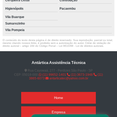
Cerqueira César
Consolação
Higienópolis
Pacaembu
Vila Buarque
Sumarezinho
Vila Pompeia
O conteúdo do texto desta página é de direito reservado. Sua reprodução, parcial ou total,
mesmo citando nossos links, é proibida sem a autorização do autor. Crime de violação de
direito autoral – artigo 184 do Código Penal –
Lei 9610/98 - Lei de direitos autorais
.
Antártica Assistência Técnica
Rua Cayowaá, 277 - Perdizes São Paulo - SP
CEP: 05018-000
(11) 99652-1401
(11) 3673-1948
(11)
3865-6073
antarticatec@yahoo.com.br
Home
Empresa