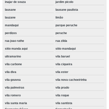
inajar de souza
jardim picolo
lausane
lausane paulista
lauzane
limão
mandaqui
parque peruche
perdizes
peruche
rua joao ruthe
rua zilda
sitio manda aqui
sitio mandaqui
ultramarino
vila baruel
vila carbone
vila ciqueira
vila diva
vila ester
vila gouvea
vila nova cachoeirinha
vila palmeiras
vila prado
vila romero
vila roque
vila santa maria
vila santista