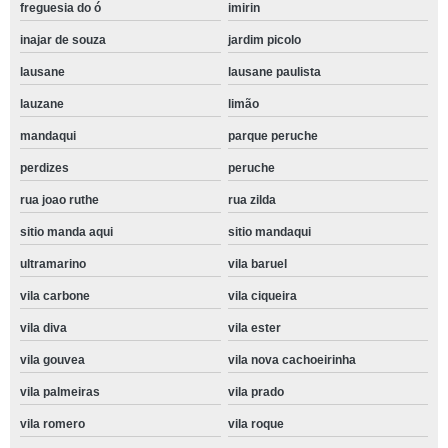
freguesia do ó
imirin
inajar de souza
jardim picolo
lausane
lausane paulista
lauzane
limão
mandaqui
parque peruche
perdizes
peruche
rua joao ruthe
rua zilda
sitio manda aqui
sitio mandaqui
ultramarino
vila baruel
vila carbone
vila ciqueira
vila diva
vila ester
vila gouvea
vila nova cachoeirinha
vila palmeiras
vila prado
vila romero
vila roque