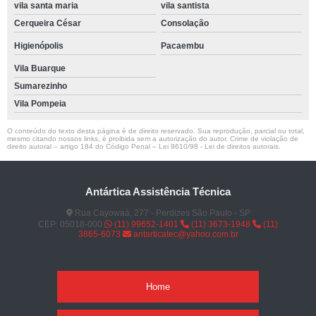
vila santa maria
vila santista
Cerqueira César
Consolação
Higienópolis
Pacaembu
Vila Buarque
Sumarezinho
Vila Pompeia
O conteúdo do texto desta página é de direito reservado. Sua reprodução, parcial ou total,
mesmo citando nossos links, é proibida sem a autorização do autor. Crime de violação de
direito autoral – artigo 184 do Código Penal –
Lei 9610/98 - Lei de direitos autorais
.
Antártica Assistência Técnica
Rua Cayowaá, 277 - Perdizes São Paulo - SP
CEP: 05018-000
(11) 99652-1401
(11) 3673-1948
(11)
3865-6073
antarticatec@yahoo.com.br
Home