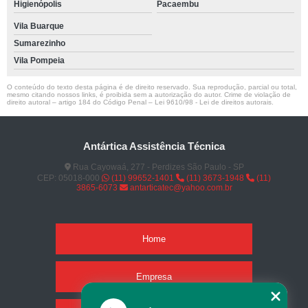
Higienópolis
Pacaembu
Vila Buarque
Sumarezinho
Vila Pompeia
O conteúdo do texto desta página é de direito reservado. Sua reprodução, parcial ou total,
mesmo citando nossos links, é proibida sem a autorização do autor. Crime de violação de
direito autoral – artigo 184 do Código Penal –
Lei 9610/98 - Lei de direitos autorais
.
Antártica Assistência Técnica
Rua Cayowaá, 277 - Perdizes São Paulo - SP
CEP: 05018-000
(11) 99652-1401
(11) 3673-1948
(11)
3865-6073
antarticatec@yahoo.com.br
Home
Empresa