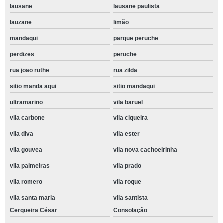
lausane
lausane paulista
lauzane
limão
mandaqui
parque peruche
perdizes
peruche
rua joao ruthe
rua zilda
sitio manda aqui
sitio mandaqui
ultramarino
vila baruel
vila carbone
vila ciqueira
vila diva
vila ester
vila gouvea
vila nova cachoeirinha
vila palmeiras
vila prado
vila romero
vila roque
vila santa maria
vila santista
Cerqueira César
Consolação