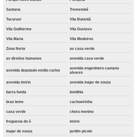
Santana
Tremembé
Tucuruvi
Vila Butantã
Vila Guilherme
Vila Gustavo
Vila Maria
Vila Medeiros
Zona Norte
av casa verde
av direitos humanos
avenida casa verde
avenida engenheiro caetano
avenida deputado emilio carlos
alvares
avenida imirin
avenida inajar de souza
barra funda
bonilhia
bras leme
cachoeirinha
casa verde
chora menino
freguesia do ó
imirin
inajar de souza
jardim picolo