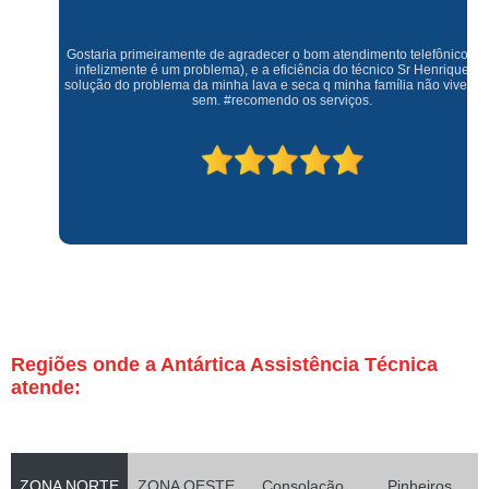
Gostaria primeiramente de agradecer o bom atendimento telefônico (q hj
infelizmente é um problema), e a eficiência do técnico Sr Henrique na
solução do problema da minha lava e seca q minha família não vive mais
sem. #recomendo os serviços.
Regiões onde a Antártica Assistência Técnica
atende:
ZONA NORTE
ZONA OESTE
Consolação
Pinheiros