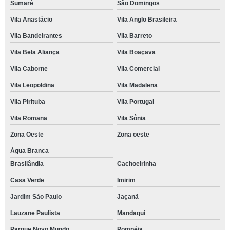
Sumaré
São Domingos
Vila Anastácio
Vila Anglo Brasileira
Vila Bandeirantes
Vila Barreto
Vila Bela Aliança
Vila Boaçava
Vila Caborne
Vila Comercial
Vila Leopoldina
Vila Madalena
Vila Pirituba
Vila Portugal
Vila Romana
Vila Sônia
Zona Oeste
Zona oeste
Água Branca
Brasilândia
Cachoeirinha
Casa Verde
Imirim
Jardim São Paulo
Jaçanã
Lauzane Paulista
Mandaqui
Parque Novo Mundo
Pompéia