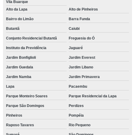
Vila Buarque
Alto da Lapa
Alto de Pinheiros
Bairro do Limão
Barra Funda
Butantã
Caiubi
Conjunto Residencial Butantã
Freguesia do Ó
Instituto da Previdência
Jaguaré
Jardim Bonfiglioli
Jardim Everest
Jardim Guedala
Jardim Libano
Jardim Namba
Jardim Primavera
Lapa
Pacaembu
Parque Monteiro Soares
Parque Residencial da Lapa
Parque São Domingos
Perdizes
Pinheiros
Pompéia
Raposo Tavares
Rio Pequeno
Sumaré
São Domingos