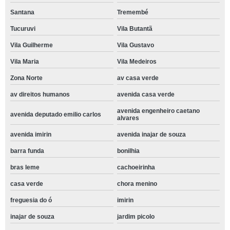
Santana
Tremembé
Tucuruvi
Vila Butantã
Vila Guilherme
Vila Gustavo
Vila Maria
Vila Medeiros
Zona Norte
av casa verde
av direitos humanos
avenida casa verde
avenida engenheiro caetano
avenida deputado emilio carlos
alvares
avenida imirin
avenida inajar de souza
barra funda
bonilhia
bras leme
cachoeirinha
casa verde
chora menino
freguesia do ó
imirin
inajar de souza
jardim picolo