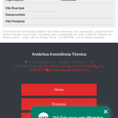
Vila Buarque
Sumarezinho
Vila Pompeia
O conteúdo do texto desta página é de direito reservado. Sua reprodução, parcial ou total,
mesmo citando nossos links, é proibida sem a autorização do autor. Crime de violação de
direito autoral – artigo 184 do Código Penal –
Lei 9610/98 - Lei de direitos autorais
.
Antártica Assistência Técnica
Rua Cayowaá, 277 - Perdizes São Paulo - SP
CEP: 05018-000
(11) 99652-1401
(11) 3673-1948
(11)
3865-6073
antarticatec@yahoo.com.br
Home
Empresa
Olá! Fale agora pelo WhatsApp