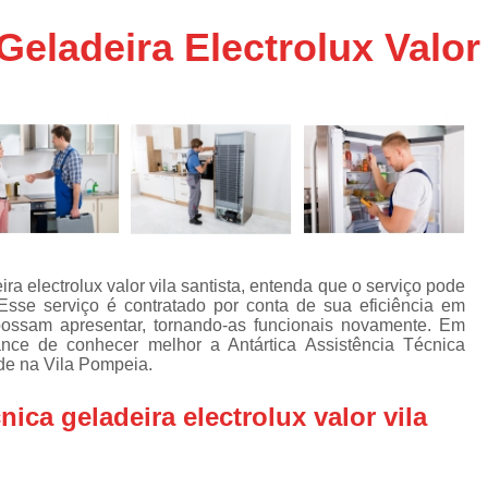
Assistencia Tecnica Ar C
s
Geladeira Electrolux Valor 
e
Assistencia Tecnica Ar C
Assistencia Tecnica Ar 
s
e
Assistencia Tecnica de
s
Assistencia Tecnica de Ar
e
e
Assistencia Tecnica em
Assistencia Tecnica para Ar Condicionado 
de
Assistencia Tecnica de Geladeira Electrolu
ra electrolux valor vila santista, entenda que o serviço pode
sse serviço é contratado por conta de sua eficiência em
Assistencia Tecnica Geladeira
A
de
possam apresentar, tornando-as funcionais novamente. Em
nce de conhecer melhor a Antártica Assistência Técnica
Assistencia Tecnica Resfriar Geladeira
s
de na Vila Pompeia.
Electrolux Geladeira Assistencia Te
de
nica geladeira electrolux valor vila
Geladeira Electrolux Assistencia Tecni
de
Assistencia Tecnica de Refrigerador Electrolu
e
a