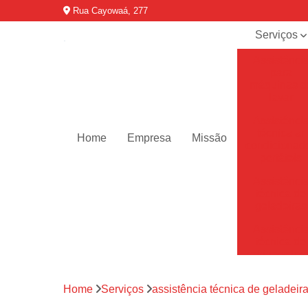
Rua Cayowaá, 277
Serviços
Assistênci
para
máquinas d
lavar
Assistênci
técnica ar
Home
Empresa
Missão
condicionad
portáteis
Assistênci
técnica de
geladeiras
Assistênci
técnica de
refrigerador
Assistênci
Home
Serviços
assistência técnica de geladeir
técnica de
secadoras