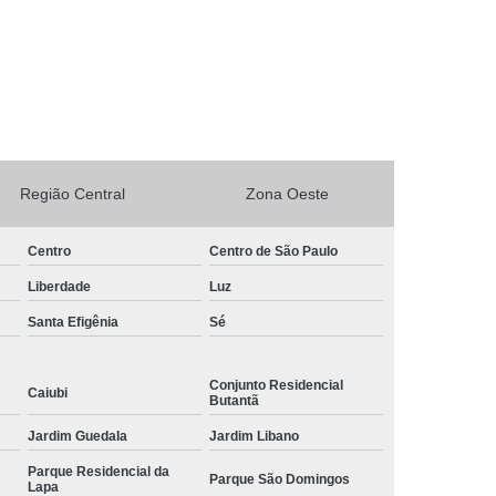
rto Adega Vinho
Conserto de Adega
Conserto de Adega Climatizada
de Adega Quebrada
Conserto Placa Adega
xpositora
Conserto de Geladeira Expositora
as
Conserto de Geladeira Expositora Vertical
Região Central
Zona Oeste
a de Geladeira Expositora
Centro
Centro de São Paulo
sitora
Conserto em Geladeira Expositora
Liberdade
Luz
Conserto para Geladeira Expositora
Santa Efigênia
Sé
de Bar
Brastemp Instalação de Fogão
ão de Fogão
Instalação de Fogão a Gas
Conjunto Residencial
Caiubi
Butantã
Instalação de Fogão Cooktop
Jardim Guedala
Jardim Libano
ão de Fogão Gás Encanado
Instalação Fogão
Parque Residencial da
Parque São Domingos
Fogão Cooktop
Instalação Fogão de Embutir
Lapa