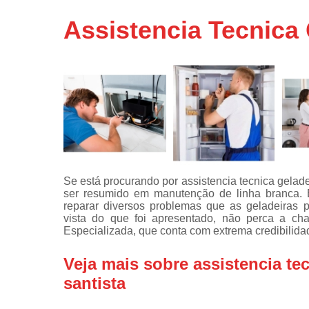
Assistência
Assistencia Tecnica 
técnicas d
fogão
Assistência
técnicas d
microonda
Conserto d
máquinas d
lavar
Consertos 
adega
Se está procurando por assistencia tecnica geladei
ser resumido em manutenção de linha branca. E
Consertos 
reparar diversos problemas que as geladeiras 
geladeiras
vista do que foi apresentado, não perca a cha
expositora
Especializada, que conta com extrema credibilida
Instalação 
fogões
Veja mais sobre assistencia tec
santista
Instalação 
máquinas d
lavar roup