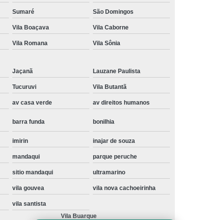
Instalação de Maquina de Lavar Samsung
Sumaré
São Domingos
Vila Boaçava
Vila Caborne
oupa
Instalação Maquina de Lavar Roupa
Vila Romana
Vila Sônia
ng
Instalação Maquina Lavar e Seca
pa
Instalar Maquina de Lavar Samsung
Jaçanã
Lauzane Paulista
Maquina de Lavar Roupa Instalação
Tucuruvi
Vila Butantã
 Lavar
Instalação de Lava e Seca
av casa verde
av direitos humanos
Instalação de Maquina Lava e Seca
barra funda
bonilhia
va e Seca Samsung
Instalação Lava Seca
imirin
inajar de souza
nstalação Maquina Lava e Seca Samsung
mandaqui
parque peruche
Seca
Lava e Seca Instalação
sitio mandaqui
ultramarino
Samsung Instalação Lava e Seca
vila gouvea
vila nova cachoeirinha
ogão a Gas
Manutenção de Fogão Cooktop
vila santista
olux
Manutenção em Fogão
Vila Buarque