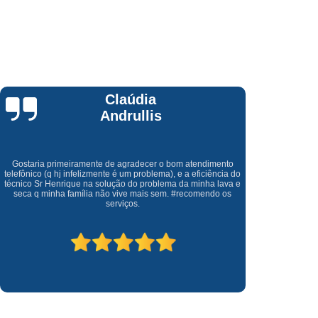
ssistencia Tecnica Fogão Cooktop Brastemp
Fogão Brastemp Assistencia Tecnica
das
Assistencia Tecnica de Microondas
 de Microondas Brastemp
Brastemp
Assistencia Tecnica Microondas
Edson Coelho
stemp
Microondas Assistencia Tecnica
Microondas Electrolux Assistencia Tecnica
onserto de Maquina de Lavar Brastemp
Recomendadissimo. Salvaram minha lavalouça Enxuta que ja
Uma em
tinha sido condenada ao ferro velho. Faz um ano e meio que
cliente
upa
Conserto em Maquina de Lavar
funciona sem problemas.
onserto Maquina de Lavar Brastemp
Conserto Maquina Lavar Brastemp
onserto Maquina Lavar Roupa Brastemp
nico em Conserto de Maquina de Lavar
Brastemp
Conserto Adega Climatizada