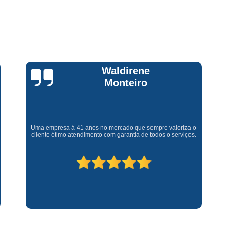
Assistencia Tecnica Fogao Cooktop
A
Brastemp Fogão Assistencia Tecnica
Assistencia Tecnica Brastemp Microon
Assistencia Tecnica
Claúdia
Assistencia Tecnica Forno Microondas 
Andrullis
Assistencia Tecnica Microondas Bra
Microondas Brastemp Assistencia Tecnica
Gostaria primeiramente de agradecer o bom atendimento
Conserto de Maquina de Lavar
C
telefônico (q hj infelizmente é um problema), e a eficiência do
técnico Sr Henrique na solução do problema da minha lava e
Conserto de Maquina de Lavar Ro
seca q minha família não vive mais sem. #recomendo os
serviços.
Conserto Maquina de Lavar
C
Conserto Maquina de Lavar Roupa
Conserto Maquina Lavar Roupa
C
Maquina de Lavar Conserto
Tec
Conserto Adega
Conserto Adega 