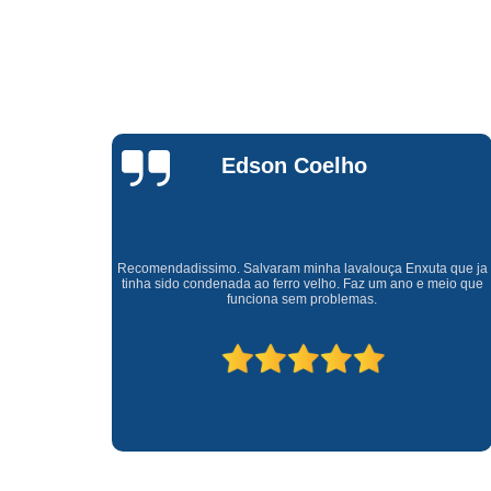
Waldirene
Monteiro
a que ja
Uma empresa á 41 anos no mercado que sempre valoriza o
meio que
cliente ótimo atendimento com garantia de todos o serviços.