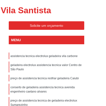
ondicionado Portatil Consul
Vila Santista
ondicionado Portatil Philco
Condicionado Tipo Portatil
Solicite um orçamento
 Ar Condicionado Portatil
 Condicionado Portatil Philco
MENU
 Ar Condicionado Portatil
Portatil
Assistencia Tecnica de Geladeira
assistencia tecnica electrolux geladeira vila carbone
x
Assistencia Tecnica Electrolux Geladeira
geladeira electrolux assistencia tecnica valor Centro de
ssistencia Tecnica Geladeira Electrolux
São Paulo
Electrolux Assistencia Tecnica Geladeira
preço de assistencia tecnica resfriar geladeira Caiubi
cnica
Geladeira Assistencia Tecnica
conserto de geladeira assistencia tecnica avenida
ca
Assistencia Tecnica de Refrigerador
engenheiro caetano alvares
x
Assistencia Tecnica Electrolux Refrigerador
preço de assistencia tecnica de geladeira electrolux
Sumarezinho