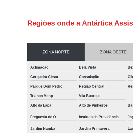
Regiões onde a Antártica Assis
ZONA NORTE
ZONA OESTE
Aclimação
Bela Vista
Be
Cerqueira César
Consolação
Gli
Parque Dom Pedro
Região Central
Re
Trianon Masp
Vila Buarque
Alto da Lapa
Alto de Pinheiros
Bai
Freguesia do Ó
Instituto da Previdência
Ja
Jardim Namba
Jardim Primavera
La