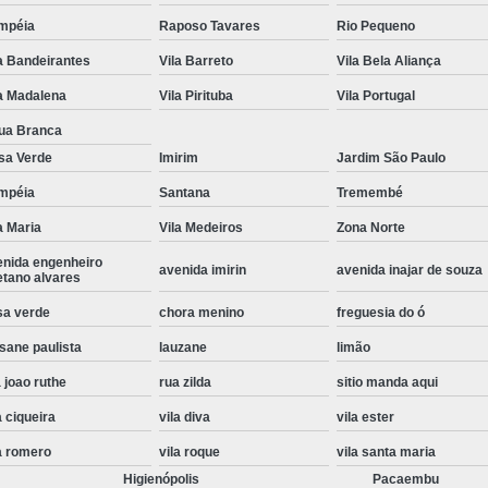
Instalação de Maquina de Lavar Roupa
mpéia
Raposo Tavares
Rio Pequeno
a Bandeirantes
Vila Barreto
Vila Bela Aliança
Instalação Eletrica Maquina de Lavar R
a Madalena
Vila Pirituba
Vila Portugal
Instalação Maquina de Lavar Samsu
ua Branca
Instalação para Maquina de Lavar Rou
sa Verde
Imirim
Jardim São Paulo
Instalar Maquina Lavar Roupa
mpéia
Santana
Tremembé
Samsung Instalação Maquina de
a Maria
Vila Medeiros
Zona Norte
Instalação de Lava e Seca Samsung
enida engenheiro
avenida imirin
avenida inajar de souza
etano alvares
Instalação Lava e Seca
Instalação La
sa verde
chora menino
freguesia do ó
Instalação Maquina Lava e Seca
I
sane paulista
lauzane
limão
Instalação Samsung Lava e 
 joao ruthe
rua zilda
sitio manda aqui
Lava e Seca Samsung Instalação
a ciqueira
vila diva
vila ester
Manutenção de Fogão
Manutenção de F
a romero
vila roque
vila santa maria
Manutenção de Fogão Electr
Higienópolis
Pacaembu