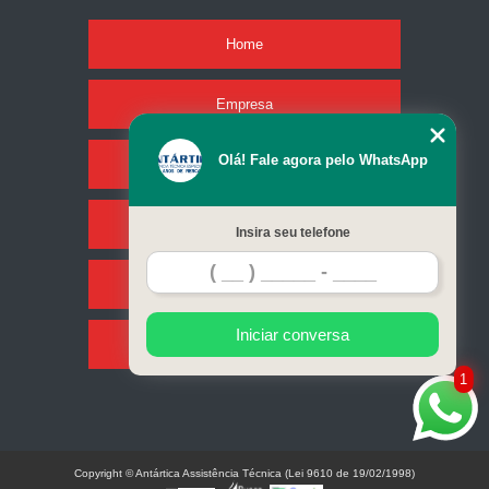
Home
Empresa
Olá! Fale agora pelo WhatsApp
Missão
Serviços
Insira seu telefone
Contato
Iniciar conversa
Mapa do site
1
Copyright © Antártica Assistência Técnica (Lei 9610 de 19/02/1998)