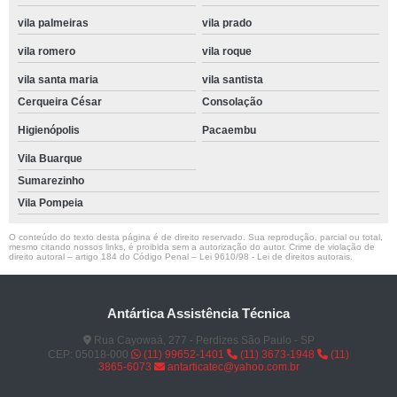
vila palmeiras
vila prado
vila romero
vila roque
vila santa maria
vila santista
Cerqueira César
Consolação
Higienópolis
Pacaembu
Vila Buarque
Sumarezinho
Vila Pompeia
O conteúdo do texto desta página é de direito reservado. Sua reprodução, parcial ou total,
mesmo citando nossos links, é proibida sem a autorização do autor. Crime de violação de
direito autoral – artigo 184 do Código Penal –
Lei 9610/98 - Lei de direitos autorais
.
Antártica Assistência Técnica
Rua Cayowaá, 277 - Perdizes São Paulo - SP
CEP: 05018-000
(11) 99652-1401
(11) 3673-1948
(11)
3865-6073
antarticatec@yahoo.com.br