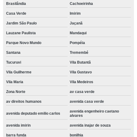
Brasilândia
Cachoeirinha
Casa Verde
Imirim
Jardim São Paulo
Jaçanã
Lauzane Paulista
Mandaqui
Parque Novo Mundo
Pompéia
Santana
Tremembé
Tucuruvi
Vila Butantã
Vila Guilherme
Vila Gustavo
Vila Maria
Vila Medeiros
Zona Norte
av casa verde
av direitos humanos
avenida casa verde
avenida engenheiro caetano
avenida deputado emilio carlos
alvares
avenida imirin
avenida inajar de souza
barra funda
bonilhia