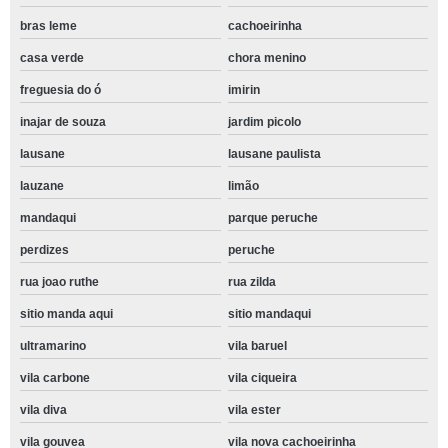
bras leme
cachoeirinha
casa verde
chora menino
freguesia do ó
imirin
inajar de souza
jardim picolo
lausane
lausane paulista
lauzane
limão
mandaqui
parque peruche
perdizes
peruche
rua joao ruthe
rua zilda
sitio manda aqui
sitio mandaqui
ultramarino
vila baruel
vila carbone
vila ciqueira
vila diva
vila ester
vila gouvea
vila nova cachoeirinha