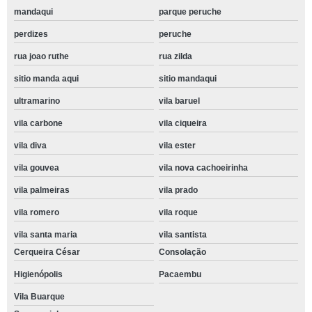
mandaqui
parque peruche
perdizes
peruche
rua joao ruthe
rua zilda
sitio manda aqui
sitio mandaqui
ultramarino
vila baruel
vila carbone
vila ciqueira
vila diva
vila ester
vila gouvea
vila nova cachoeirinha
vila palmeiras
vila prado
vila romero
vila roque
vila santa maria
vila santista
Cerqueira César
Consolação
Higienópolis
Pacaembu
Vila Buarque