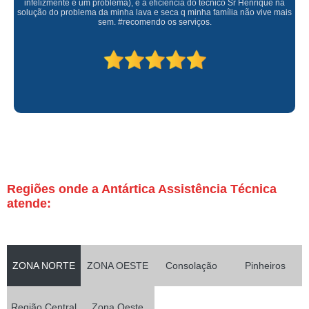
infelizmente é um problema), e a eficiência do técnico Sr Henrique na
solução do problema da minha lava e seca q minha família não vive mais
sem. #recomendo os serviços.
Regiões onde a Antártica Assistência Técnica
atende:
ZONA NORTE
ZONA OESTE
Consolação
Pinheiros
Região Central
Zona Oeste