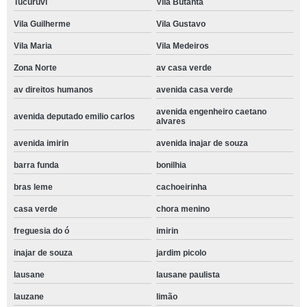
Tucuruvi
Vila Butantã
Vila Guilherme
Vila Gustavo
Vila Maria
Vila Medeiros
Zona Norte
av casa verde
av direitos humanos
avenida casa verde
avenida engenheiro caetano
avenida deputado emilio carlos
alvares
avenida imirin
avenida inajar de souza
barra funda
bonilhia
bras leme
cachoeirinha
casa verde
chora menino
freguesia do ó
imirin
inajar de souza
jardim picolo
lausane
lausane paulista
lauzane
limão