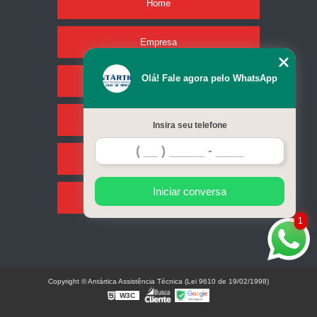
Home
Empresa
Olá! Fale agora pelo WhatsApp
Missão
Serviços
Insira seu telefone
Contato
Iniciar conversa
Mapa do site
1
Copyright © Antártica Assistência Técnica (Lei 9610 de 19/02/1998)
W3C