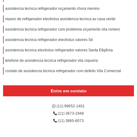
assistencia tecnica refrigerador orçamento chora menino
reparo de refrigerador electrolux assistencia tecnica av casa verde
assistencia tecnica refrigerador com problema orçamento vila romero
assistencia tecnica refrigerador electrolux valores Sé
assistencia tecnica electrolux refrigerador valores Santa Efigênia
telefone de assistencia tecnica refrigerador vila ciqueira
contato de assistencia tecnica refrigerador com defeito Vila Comercial
Entre em contato
(11) 99652-1401
(11) 3673-1948
(11) 3865-6073