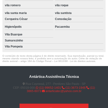
vila romero
vila roque
vila santa maria
vila santista
Cerqueira César
Consolação
Higienópolis
Pacaembu
Vila Buarque
Sumarezinho
Vila Pompeia
O conteúdo do texto desta página é de direito reservado. Sua reprodução, parcial ou total,
mesmo citando nossos links, é proibida sem a autorização do autor. Crime de violação de
direito autoral – artigo 184 do Código Penal –
Lei 9610/98 - Lei de direitos autorais
.
Antártica Assistência Técnica
Rua Cayowaá, 277 - Perdizes São Paulo - SP
CEP: 05018-000
(11) 99652-1401
(11) 3673-1948
(11)
3865-6073
antarticatec@yahoo.com.br