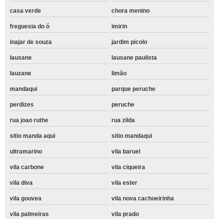
casa verde
chora menino
freguesia do ó
imirin
inajar de souza
jardim picolo
lausane
lausane paulista
lauzane
limão
mandaqui
parque peruche
perdizes
peruche
rua joao ruthe
rua zilda
sitio manda aqui
sitio mandaqui
ultramarino
vila baruel
vila carbone
vila ciqueira
vila diva
vila ester
vila gouvea
vila nova cachoeirinha
vila palmeiras
vila prado