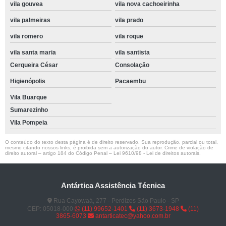
vila gouvea
vila nova cachoeirinha
vila palmeiras
vila prado
vila romero
vila roque
vila santa maria
vila santista
Cerqueira César
Consolação
Higienópolis
Pacaembu
Vila Buarque
Sumarezinho
Vila Pompeia
O conteúdo do texto desta página é de direito reservado. Sua reprodução, parcial ou total,
mesmo citando nossos links, é proibida sem a autorização do autor. Crime de violação de
direito autoral – artigo 184 do Código Penal –
Lei 9610/98 - Lei de direitos autorais
.
Antártica Assistência Técnica
Rua Cayowaá, 277 - Perdizes São Paulo - SP
CEP: 05018-000
(11) 99652-1401
(11) 3673-1948
(11)
3865-6073
antarticatec@yahoo.com.br