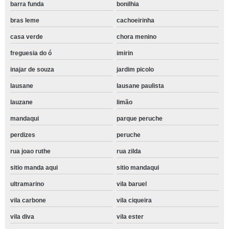
barra funda
bonilhia
bras leme
cachoeirinha
casa verde
chora menino
freguesia do ó
imirin
inajar de souza
jardim picolo
lausane
lausane paulista
lauzane
limão
mandaqui
parque peruche
perdizes
peruche
rua joao ruthe
rua zilda
sitio manda aqui
sitio mandaqui
ultramarino
vila baruel
vila carbone
vila ciqueira
vila diva
vila ester