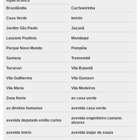
Água Branca
Brasilândia
Cachoeirinha
Casa Verde
Imirim
Jardim São Paulo
Jaçanã
Lauzane Paulista
Mandaqui
Parque Novo Mundo
Pompéia
Santana
Tremembé
Tucuruvi
Vila Butantã
Vila Guilherme
Vila Gustavo
Vila Maria
Vila Medeiros
Zona Norte
av casa verde
av direitos humanos
avenida casa verde
avenida engenheiro caetano
avenida deputado emilio carlos
alvares
avenida imirin
avenida inajar de souza