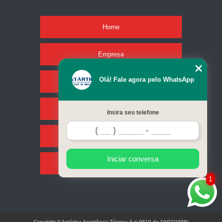
Home
Empresa
Olá! Fale agora pelo WhatsApp
Missão
Serviços
Insira seu telefone
Contato
Iniciar conversa
Mapa do site
1
Copyright © Antártica Assistência Técnica (Lei 9610 de 19/02/1998)