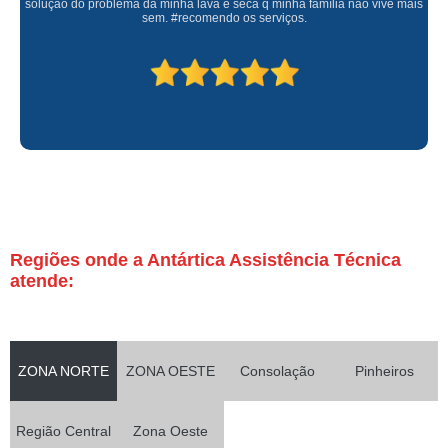
solução do problema da minha lava e seca q minha família não vive mais
sem. #recomendo os serviços.
Regiões onde a Antártica Assistência Técnica
atende:
ZONA NORTE
ZONA OESTE
Consolação
Pinheiros
Região Central
Zona Oeste