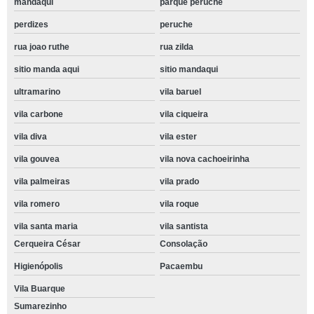
mandaqui
parque peruche
perdizes
peruche
rua joao ruthe
rua zilda
sitio manda aqui
sitio mandaqui
ultramarino
vila baruel
vila carbone
vila ciqueira
vila diva
vila ester
vila gouvea
vila nova cachoeirinha
vila palmeiras
vila prado
vila romero
vila roque
vila santa maria
vila santista
Cerqueira César
Consolação
Higienópolis
Pacaembu
Vila Buarque
Sumarezinho