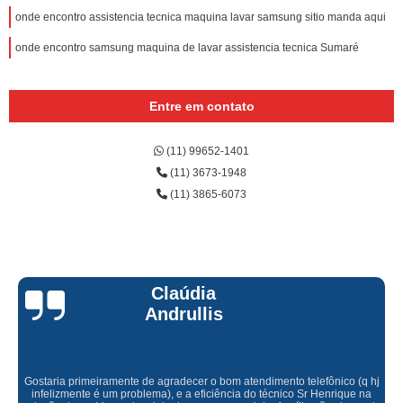
onde encontro assistencia tecnica maquina lavar samsung sitio manda aqui
onde encontro samsung maquina de lavar assistencia tecnica Sumaré
Entre em contato
(11) 99652-1401
(11) 3673-1948
(11) 3865-6073
Claúdia
Andrullis
Gostaria primeiramente de agradecer o bom atendimento telefônico (q hj
infelizmente é um problema), e a eficiência do técnico Sr Henrique na