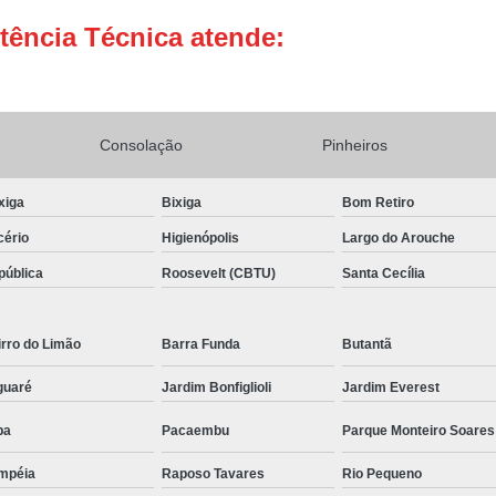
tência Técnica atende:
Conserto Adega de Vinho
Conse
Conserto de Adega Brastemp
Conserto de Adega de Vinho
Conserto 
Consolação
Assistencia Tecnica e Conserto Geladeira E
Pinheiros
Conserto de Geladeira Expositora de Bebid
xiga
Bixiga
Bom Retiro
Conserto e Assistenci
cério
Higienópolis
Largo do Arouche
Conserto e Manutenção de Geladeira Expo
pública
Roosevelt (CBTU)
Santa Cecília
Conserto Geladeira Expositora
Conserto para Geladeira Expositora 
rro do Limão
Barra Funda
Butantã
Brastemp Instalação Fogão
Instalaç
guaré
Jardim Bonfiglioli
Jardim Everest
Instalação de Fogão Brastemp
pa
Pacaembu
Parque Monteiro Soares
Instalação de Fogão de Embutir
Instalaç
mpéia
Raposo Tavares
Rio Pequeno
Instalação Fogão Brastemp
Instalação 