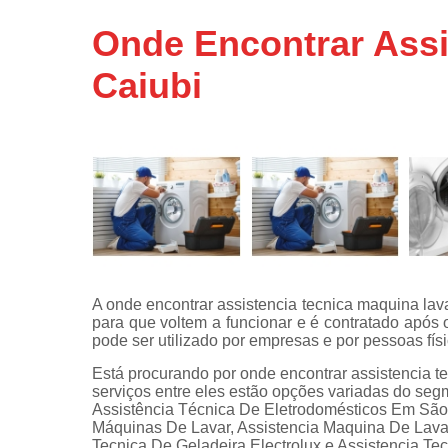
Assistência
Onde Encontrar Ass
técnicas d
fogão
Caiubi
Assistência
técnicas d
microonda
Conserto d
máquinas d
lavar
Consertos 
adega
Consertos 
A onde encontrar assistencia tecnica maquina la
geladeiras
para que voltem a funcionar e é contratado após 
expositora
pode ser utilizado por empresas e por pessoas fís
Instalação 
Está procurando por onde encontrar assistencia
fogões
serviços entre eles estão opções variadas do se
Assistência Técnica De Eletrodomésticos Em São 
Instalação 
Máquinas De Lavar, Assistencia Maquina De Lavar
máquinas d
Tecnica De Geladeira Electrolux e Assistencia T
lavar roup