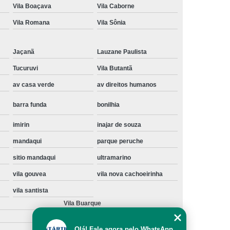
Vila Boaçava
Vila Caborne
Instalação de Maquina de Lavar Samsung
Vila Romana
Vila Sônia
oupa
Instalação Maquina de Lavar Roupa
ng
Instalação Maquina Lavar e Seca
Jaçanã
Lauzane Paulista
pa
Instalar Maquina de Lavar Samsung
Tucuruvi
Vila Butantã
Maquina de Lavar Roupa Instalação
av casa verde
av direitos humanos
 Lavar
Instalação de Lava e Seca
barra funda
bonilhia
Instalação de Maquina Lava e Seca
imirin
inajar de souza
va e Seca Samsung
Instalação Lava Seca
mandaqui
parque peruche
nstalação Maquina Lava e Seca Samsung
sitio mandaqui
ultramarino
Seca
Lava e Seca Instalação
vila gouvea
vila nova cachoeirinha
Samsung Instalação Lava e Seca
vila santista
ogão a Gas
Manutenção de Fogão Cooktop
Vila Buarque
olux
Manutenção em Fogão
Olá! Fale agora pelo WhatsApp