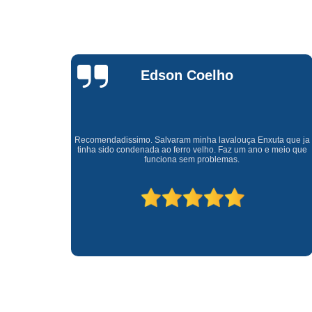
Waldirene
Monteiro
a que ja
Uma empresa á 41 anos no mercado que sempre valoriza o
meio que
cliente ótimo atendimento com garantia de todos o serviços.