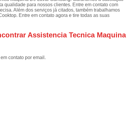
Assistencia Tecnica Refrigerador
As
ta qualidade para nossos clientes. Entre em contato com
de
recisa. Além dos serviços já citados, também trabalhamos
Assistencia Tecnica R
a
oktop. Entre em contato agora e tire todas as suas
Assistencia Tecnica Refrigerador Electrolux
s
Refrigerador Assistencia Tecnica
R
contrar Assistencia Tecnica Maquina
s
Assistencia Tecnica Lavadora Secadora Sa
Assistencia Tecnica Maquina Secadora d
 em contato por email.
Assistencia Tecnica Sa
Assistencia Tecnica Samsung Seca
Assistencia Tecnica Secadora a Gas
Assistencia Tecnica Secadora Enxuta
Assistancia Tecnica para Fogão Co
Assistencia Tecnica de Fogão Br
Assistencia Tecnica Fogao a Gas