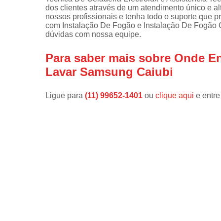
dos clientes através de um atendimento único e al
Instalações 
nossos profissionais e tenha todo o suporte que p
lava e sec
com Instalação De Fogão e Instalação De Fogão Co
dúvidas com nossa equipe.
Manutençõe
de fogão
Para saber mais sobre Onde En
Manutençõe
Lavar Samsung Caiubi
em freezer
Ligue para
(11) 99652-1401
ou
clique aqui
e entre