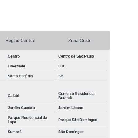
rto Adega Vinho
Conserto de Adega
Conserto de Adega Climatizada
de Adega Quebrada
Conserto Placa Adega
xpositora
Região Central
Conserto de Geladeira Expositora
Zona Oeste
as
Conserto de Geladeira Expositora Vertical
Centro
Centro de São Paulo
a de Geladeira Expositora
Liberdade
Luz
sitora
Conserto em Geladeira Expositora
Santa Efigênia
Sé
Conserto para Geladeira Expositora
de Bar
Brastemp Instalação de Fogão
Conjunto Residencial
Caiubi
Butantã
ão de Fogão
Instalação de Fogão a Gas
Jardim Guedala
Jardim Libano
Instalação de Fogão Cooktop
Parque Residencial da
Parque São Domingos
Lapa
ão de Fogão Gás Encanado
Instalação Fogão
Sumaré
São Domingos
Fogão Cooktop
Instalação Fogão de Embutir