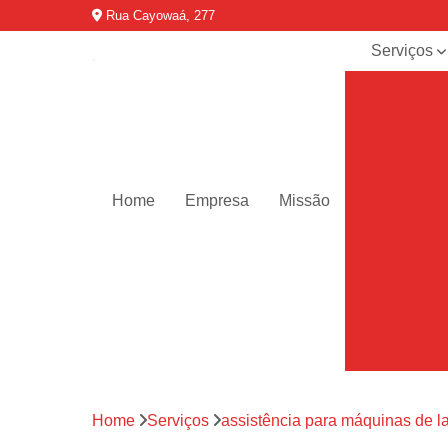
Rua Cayowaá, 277
Serviços
Assistênci
para
máquinas d
lavar
Assistênci
técnica ar
Home
Empresa
Missão
condicionad
portáteis
Assistênci
técnica de
geladeiras
Assistênci
técnica de
refrigerador
Assistênci
Home
Serviços
assistência para máquinas de l
técnica de
secadoras