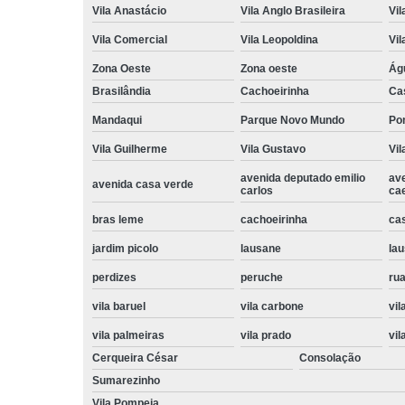
Vila Anastácio
Vila Anglo Brasileira
Vil
Vila Comercial
Vila Leopoldina
Vil
Zona Oeste
Zona oeste
Ág
Brasilândia
Cachoeirinha
Ca
Mandaqui
Parque Novo Mundo
Po
Vila Guilherme
Vila Gustavo
Vil
avenida deputado emilio
av
avenida casa verde
carlos
ca
bras leme
cachoeirinha
ca
jardim picolo
lausane
lau
perdizes
peruche
rua
vila baruel
vila carbone
vil
vila palmeiras
vila prado
vil
Cerqueira César
Consolação
Sumarezinho
Vila Pompeia