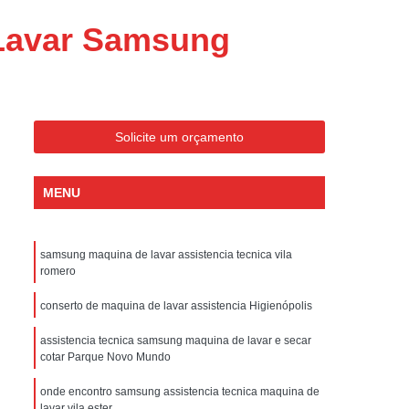
ondicionado Portatil Consul
 Lavar Samsung
ondicionado Portatil Philco
Condicionado Tipo Portatil
 Ar Condicionado Portatil
 Condicionado Portatil Philco
Solicite um orçamento
 Ar Condicionado Portatil
MENU
Portatil
Assistencia Tecnica de Geladeira
x
Assistencia Tecnica Electrolux Geladeira
samsung maquina de lavar assistencia tecnica vila
ssistencia Tecnica Geladeira Electrolux
romero
Electrolux Assistencia Tecnica Geladeira
conserto de maquina de lavar assistencia Higienópolis
cnica
Geladeira Assistencia Tecnica
assistencia tecnica samsung maquina de lavar e secar
ca
Assistencia Tecnica de Refrigerador
cotar Parque Novo Mundo
x
Assistencia Tecnica Electrolux Refrigerador
onde encontro samsung assistencia tecnica maquina de
lavar vila ester