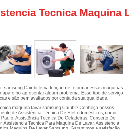
Assistencia Tecnica Ar C
s
istencia Tecnica Maquina
e
Assistencia Tecnica Ar C
Assistencia Tecnica Ar 
s
e
Assistencia Tecnica de
s
Assistencia Tecnica de Ar
e
e
Assistencia Tecnica em
Assistencia Tecnica para Ar Condicionado 
de
Assistencia Tecnica de Geladeira Electrolu
Assistencia Tecnica Geladeira
A
de
var samsung Caiubi tema função de reformar essas máquinas
Assistencia Tecnica Resfriar Geladeira
o aparelho apresentar algum problema. Esse tipo de serviço
s
icas e são bem avaliados por conta da sua qualidade.
Electrolux Geladeira Assistencia Te
de
 tecnica maquina lavar samsung Caiubi? Conheça nossos
Geladeira Electrolux Assistencia Tecni
gmento de Assistência Técnica De Eletrodomésticos, como
Paulo, Assistência Técnica De Geladeiras, Conserto De
de
Assistencia Tecnica de Refrigerador Electrolu
, Assistencia Tecnica Para Maquina De Lavar, Assistencia
e
ecnica Maquina De Lavar Samsung. Garantimos a satisfação
a