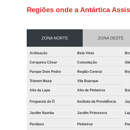
Regiões onde a Antártica Assis
ZONA NORTE
ZONA OESTE
Aclimação
Bela Vista
Be
Cerqueira César
Consolação
Gli
Parque Dom Pedro
Região Central
Re
Trianon Masp
Vila Buarque
Alto da Lapa
Alto de Pinheiros
Bai
Freguesia do Ó
Instituto da Previdência
Ja
Jardim Namba
Jardim Primavera
La
Perdizes
Pinheiros
Po