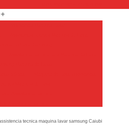
(11) 99652-1401
(11) 3673-1948
r
Assistencia Maquina Lavar
r
Assistencia Tecnica Maquina de Lavar
Maquina de Lavar Samsung
g
Assistencia Tecnica para Maquina de Lavar
Samsung Maquina de Lavar
avar e Secar
Maquina de Lavar Assistencia
Tecnica Maquina de Lavar
avar Assistencia Tecnica
atil Assistencia Tecnica
ondicionado Philco Portatil
assistencia tecnica maquina lavar samsung Caiubi
Ar Condicionado Portatil