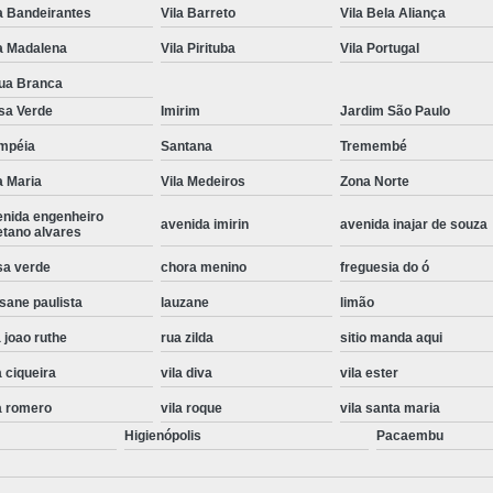
a Bandeirantes
Vila Barreto
Vila Bela Aliança
Instalação de Maquina de Lavar Roupa
a Madalena
Vila Pirituba
Vila Portugal
Instalação Eletrica Maquina de Lavar R
ua Branca
Instalação Maquina de Lavar Samsu
sa Verde
Imirim
Jardim São Paulo
Instalação para Maquina de Lavar Rou
mpéia
Santana
Tremembé
Instalar Maquina Lavar Roupa
a Maria
Vila Medeiros
Zona Norte
Samsung Instalação Maquina de
enida engenheiro
avenida imirin
avenida inajar de souza
etano alvares
Instalação de Lava e Seca Samsung
sa verde
chora menino
freguesia do ó
Instalação Lava e Seca
Instalação La
sane paulista
lauzane
limão
Instalação Maquina Lava e Seca
I
 joao ruthe
rua zilda
sitio manda aqui
Instalação Samsung Lava e 
a ciqueira
vila diva
vila ester
Lava e Seca Samsung Instalação
a romero
vila roque
vila santa maria
Higienópolis
Manutenção de Fogão
Manutenção de F
Pacaembu
Manutenção de Fogão Electr