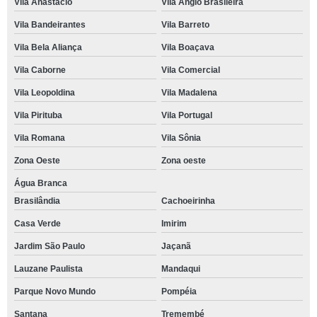
Vila Anastácio
Vila Anglo Brasileira
Vila Bandeirantes
Vila Barreto
Vila Bela Aliança
Vila Boaçava
Vila Caborne
Vila Comercial
Vila Leopoldina
Vila Madalena
Vila Pirituba
Vila Portugal
Vila Romana
Vila Sônia
Zona Oeste
Zona oeste
Água Branca
Brasilândia
Cachoeirinha
Casa Verde
Imirim
Jardim São Paulo
Jaçanã
Lauzane Paulista
Mandaqui
Parque Novo Mundo
Pompéia
Santana
Tremembé