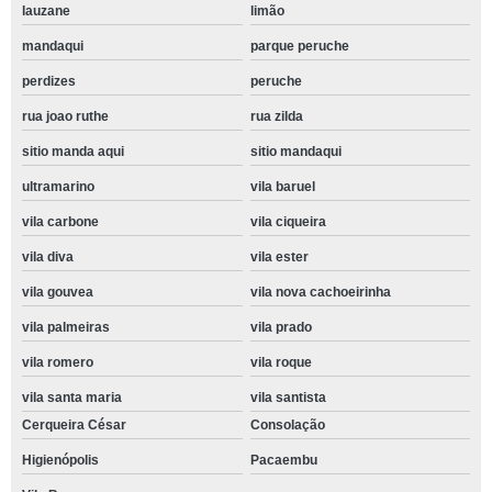
lauzane
limão
mandaqui
parque peruche
perdizes
peruche
rua joao ruthe
rua zilda
sitio manda aqui
sitio mandaqui
ultramarino
vila baruel
vila carbone
vila ciqueira
vila diva
vila ester
vila gouvea
vila nova cachoeirinha
vila palmeiras
vila prado
vila romero
vila roque
vila santa maria
vila santista
Cerqueira César
Consolação
Higienópolis
Pacaembu