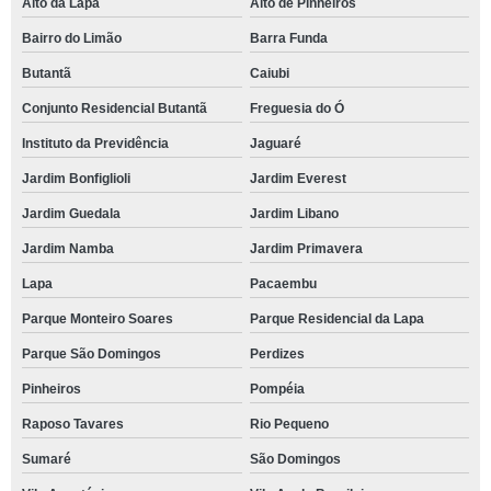
Alto da Lapa
Alto de Pinheiros
Bairro do Limão
Barra Funda
Butantã
Caiubi
Conjunto Residencial Butantã
Freguesia do Ó
Instituto da Previdência
Jaguaré
Jardim Bonfiglioli
Jardim Everest
Jardim Guedala
Jardim Libano
Jardim Namba
Jardim Primavera
Lapa
Pacaembu
Parque Monteiro Soares
Parque Residencial da Lapa
Parque São Domingos
Perdizes
Pinheiros
Pompéia
Raposo Tavares
Rio Pequeno
Sumaré
São Domingos