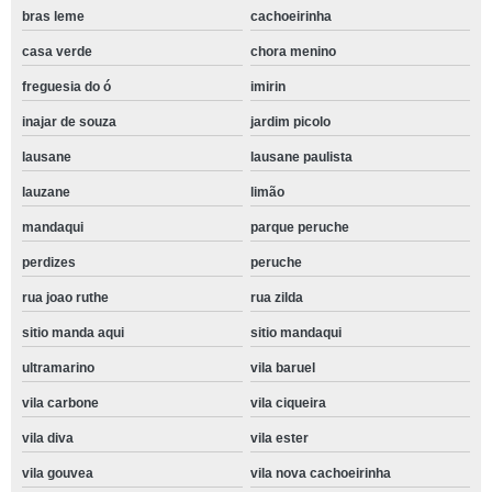
bras leme
cachoeirinha
casa verde
chora menino
freguesia do ó
imirin
inajar de souza
jardim picolo
lausane
lausane paulista
lauzane
limão
mandaqui
parque peruche
perdizes
peruche
rua joao ruthe
rua zilda
sitio manda aqui
sitio mandaqui
ultramarino
vila baruel
vila carbone
vila ciqueira
vila diva
vila ester
vila gouvea
vila nova cachoeirinha