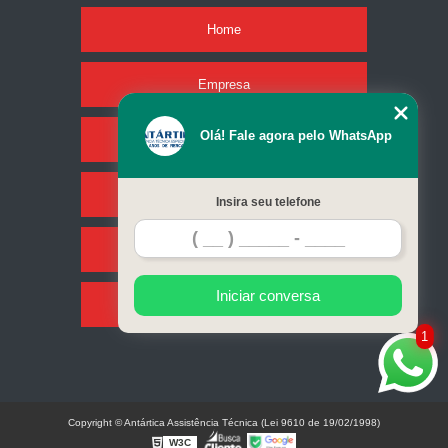
Home
Empresa
Olá! Fale agora pelo WhatsApp
Missão
Serviços
Insira seu telefone
Contato
Iniciar conversa
Mapa do site
1
Copyright © Antártica Assistência Técnica (Lei 9610 de 19/02/1998)
W3C