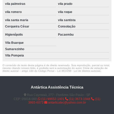
vila palmeiras
vila prado
vila romero
vila roque
vila santa maria
vila santista
Cerqueira César
Consolação
Higienópolis
Pacaembu
Vila Buarque
Sumarezinho
Vila Pompeia
O conteúdo do texto desta página é de direito reservado. Sua reprodução, parcial ou total,
mesmo citando nossos links, é proibida sem a autorização do autor. Crime de violação de
direito autoral – artigo 184 do Código Penal –
Lei 9610/98 - Lei de direitos autorais
.
Antártica Assistência Técnica
Rua Cayowaá, 277 - Perdizes São Paulo - SP
CEP: 05018-000
(11) 99652-1401
(11) 3673-1948
(11)
3865-6073
antarticatec@yahoo.com.br