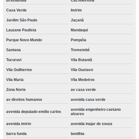
Brasilândia
Cachoeirinha
Casa Verde
Imirim
Jardim São Paulo
Jaçanã
Lauzane Paulista
Mandaqui
Parque Novo Mundo
Pompéia
Santana
Tremembé
Tucuruvi
Vila Butantã
Vila Guilherme
Vila Gustavo
Vila Maria
Vila Medeiros
Zona Norte
av casa verde
av direitos humanos
avenida casa verde
avenida engenheiro caetano
avenida deputado emilio carlos
alvares
avenida imirin
avenida inajar de souza
barra funda
bonilhia