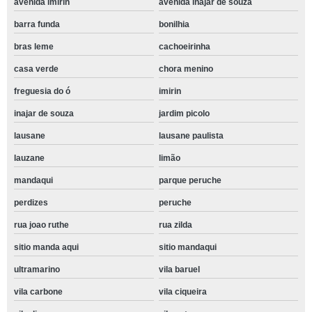
avenida imirin
avenida inajar de souza
barra funda
bonilhia
bras leme
cachoeirinha
casa verde
chora menino
freguesia do ó
imirin
inajar de souza
jardim picolo
lausane
lausane paulista
lauzane
limão
mandaqui
parque peruche
perdizes
peruche
rua joao ruthe
rua zilda
sitio manda aqui
sitio mandaqui
ultramarino
vila baruel
vila carbone
vila ciqueira