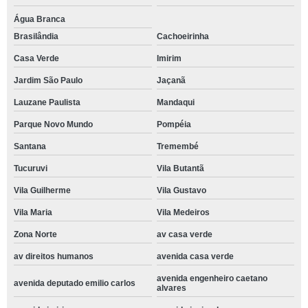
Água Branca
Brasilândia
Cachoeirinha
Casa Verde
Imirim
Jardim São Paulo
Jaçanã
Lauzane Paulista
Mandaqui
Parque Novo Mundo
Pompéia
Santana
Tremembé
Tucuruvi
Vila Butantã
Vila Guilherme
Vila Gustavo
Vila Maria
Vila Medeiros
Zona Norte
av casa verde
av direitos humanos
avenida casa verde
avenida engenheiro caetano
avenida deputado emilio carlos
alvares