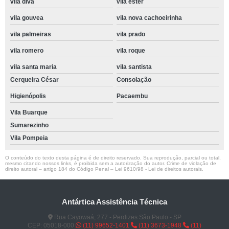
vila diva
vila ester
vila gouvea
vila nova cachoeirinha
vila palmeiras
vila prado
vila romero
vila roque
vila santa maria
vila santista
Cerqueira César
Consolação
Higienópolis
Pacaembu
Vila Buarque
Sumarezinho
Vila Pompeia
O conteúdo do texto desta página é de direito reservado. Sua reprodução, parcial ou total,
mesmo citando nossos links, é proibida sem a autorização do autor. Crime de violação de
direito autoral – artigo 184 do Código Penal –
Lei 9610/98 - Lei de direitos autorais
.
Antártica Assistência Técnica
Rua Cayowaá, 277 - Perdizes São Paulo - SP
CEP: 05018-000
(11) 99652-1401
(11) 3673-1948
(11)