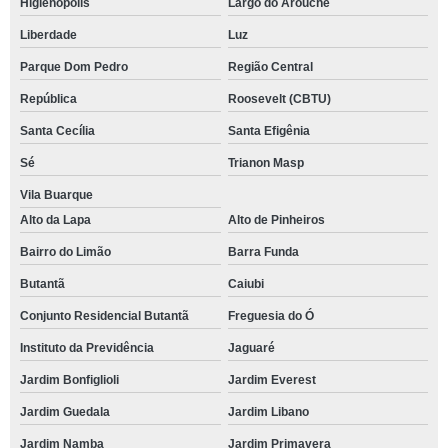
Higienópolis
Largo do Arouche
Liberdade
Luz
Parque Dom Pedro
Região Central
República
Roosevelt (CBTU)
Santa Cecília
Santa Efigênia
Sé
Trianon Masp
Vila Buarque
Alto da Lapa
Alto de Pinheiros
Bairro do Limão
Barra Funda
Butantã
Caiubi
Conjunto Residencial Butantã
Freguesia do Ó
Instituto da Previdência
Jaguaré
Jardim Bonfiglioli
Jardim Everest
Jardim Guedala
Jardim Libano
Jardim Namba
Jardim Primavera