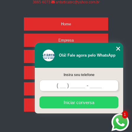
3865-6073
antarticatec@yahoo.com.br
Home
Empresa
Olá! Fale agora pelo WhatsApp
Missão
Serviços
Insira seu telefone
Contato
Iniciar conversa
Mapa do site
1