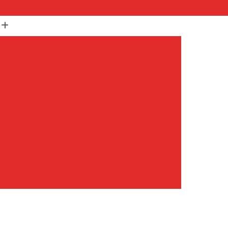
(11) 99652-1401
(11) 3673-1948
r
Assistencia Maquina Lavar
r
Assistencia Tecnica Maquina de Lavar
Maquina de Lavar Samsung
g
Assistencia Tecnica para Maquina de Lavar
Samsung Maquina de Lavar
avar e Secar
Maquina de Lavar Assistencia
Tecnica Maquina de Lavar
avar Assistencia Tecnica
atil Assistencia Tecnica
ondicionado Philco Portatil
Ar Condicionado Portatil