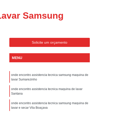
ondicionado Portatil Consul
ondicionado Portatil Philco
 Lavar Samsung
Condicionado Tipo Portatil
 Ar Condicionado Portatil
 Condicionado Portatil Philco
Solicite um orçamento
 Ar Condicionado Portatil
Portatil
Assistencia Tecnica de Geladeira
MENU
x
Assistencia Tecnica Electrolux Geladeira
ssistencia Tecnica Geladeira Electrolux
onde encontro assistencia tecnica samsung maquina de
lavar Sumarezinho
Electrolux Assistencia Tecnica Geladeira
cnica
Geladeira Assistencia Tecnica
onde encontro assistencia tecnica maquina de lavar
Santana
ca
Assistencia Tecnica de Refrigerador
onde encontro assistencia tecnica samsung maquina de
x
Assistencia Tecnica Electrolux Refrigerador
lavar e secar Vila Boaçava