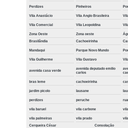
Perdizes
Pinheiros
Po
Vila Anastácio
Vila Anglo Brasileira
Vil
Vila Comercial
Vila Leopoldina
Vil
Zona Oeste
Zona oeste
Ág
Brasilândia
Cachoeirinha
Ca
Mandaqui
Parque Novo Mundo
Po
Vila Guilherme
Vila Gustavo
Vil
avenida deputado emilio
av
avenida casa verde
carlos
ca
bras leme
cachoeirinha
ca
jardim picolo
lausane
lau
perdizes
peruche
rua
vila baruel
vila carbone
vil
vila palmeiras
vila prado
vil
Cerqueira César
Consolação