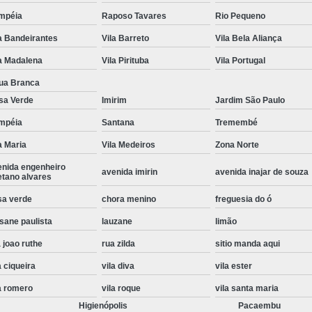
Instalação de Maquina de Lavar Roupa
mpéia
Raposo Tavares
Rio Pequeno
a Bandeirantes
Vila Barreto
Vila Bela Aliança
Instalação Eletrica Maquina de Lavar R
a Madalena
Vila Pirituba
Vila Portugal
Instalação Maquina de Lavar Samsu
ua Branca
Instalação para Maquina de Lavar Rou
sa Verde
Imirim
Jardim São Paulo
Instalar Maquina Lavar Roupa
mpéia
Santana
Tremembé
Samsung Instalação Maquina de
a Maria
Vila Medeiros
Zona Norte
Instalação de Lava e Seca Samsung
enida engenheiro
avenida imirin
avenida inajar de souza
etano alvares
Instalação Lava e Seca
Instalação La
sa verde
chora menino
freguesia do ó
Instalação Maquina Lava e Seca
I
sane paulista
lauzane
limão
Instalação Samsung Lava e 
 joao ruthe
rua zilda
sitio manda aqui
Lava e Seca Samsung Instalação
a ciqueira
vila diva
vila ester
Manutenção de Fogão
Manutenção de F
a romero
vila roque
vila santa maria
Manutenção de Fogão Electr
Higienópolis
Pacaembu