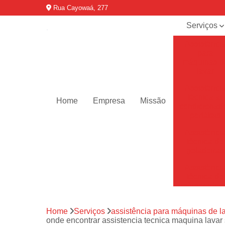
Rua Cayowaá, 277
Serviços
Assistênci
para
máquinas d
lavar
Assistênci
técnica ar
Home
Empresa
Missão
condicionad
portáteis
Assistênci
técnica de
geladeiras
Assistênci
técnica de
refrigerador
Assistênci
Home
Serviços
assistência para máquinas de l
técnica de
onde encontrar assistencia tecnica maquina lava
secadoras