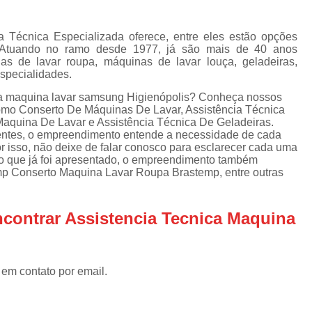
Assistencia Tecnica Refrigerador
As
de
Assistencia Tecnica R
a
a Técnica Especializada oferece, entre eles estão opções
. Atuando no ramo desde 1977, já são mais de 40 anos
Assistencia Tecnica Refrigerador Electrolux
s
s de lavar roupa, máquinas de lavar louça, geladeiras,
especialidades.
Refrigerador Assistencia Tecnica
R
s
ica maquina lavar samsung Higienópolis? Conheça nossos
Assistencia Tecnica Lavadora Secadora Sa
omo Conserto De Máquinas De Lavar, Assistência Técnica
aquina De Lavar e Assistência Técnica De Geladeiras.
Assistencia Tecnica Maquina Secadora d
ientes, o empreendimento entende a necessidade de cada
or isso, não deixe de falar conosco para esclarecer cada uma
Assistencia Tecnica Sa
o que já foi apresentado, o empreendimento também
Assistencia Tecnica Samsung Seca
p Conserto Maquina Lavar Roupa Brastemp, entre outras
Assistencia Tecnica Secadora a Gas
contrar Assistencia Tecnica Maquina
Assistencia Tecnica Secadora Enxuta
Assistancia Tecnica para Fogão Co
Assistencia Tecnica de Fogão Br
 em contato por email.
Assistencia Tecnica Fogao a Gas