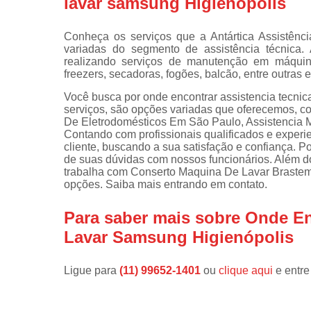
lavar samsung Higienópolis
Instalações 
lava e sec
Conheça os serviços que a Antártica Assistênci
variadas do segmento de assistência técnica
Manutençõe
realizando serviços de manutenção em máquina
de fogão
freezers, secadoras, fogões, balcão, entre outras 
Manutençõe
Você busca por onde encontrar assistencia tecn
em freezer
serviços, são opções variadas que oferecemos, c
De Eletrodomésticos Em São Paulo, Assistencia M
Contando com profissionais qualificados e exper
cliente, buscando a sua satisfação e confiança. P
de suas dúvidas com nossos funcionários. Além d
trabalha com Conserto Maquina De Lavar Brastem
opções. Saiba mais entrando em contato.
Para saber mais sobre Onde En
Lavar Samsung Higienópolis
Ligue para
(11) 99652-1401
ou
clique aqui
e entre