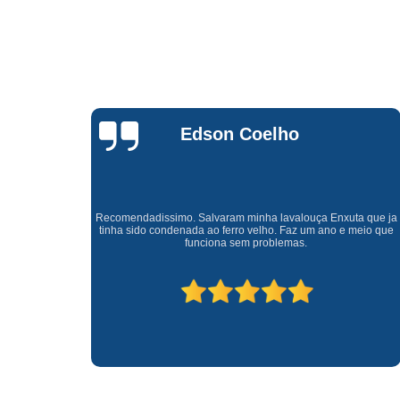
Waldirene
Monteiro
a que ja
Uma empresa á 41 anos no mercado que sempre valoriza o
meio que
cliente ótimo atendimento com garantia de todos o serviços.