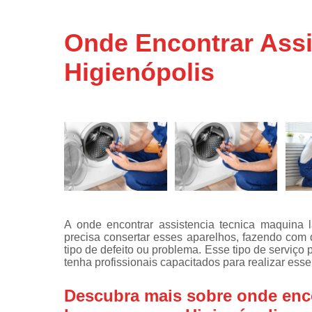
Assistência
técnicas d
Onde Encontrar Ass
fogão
Higienópolis
Assistência
técnicas d
microonda
Conserto d
máquinas d
lavar
Consertos 
adega
Consertos 
geladeiras
A onde encontrar assistencia tecnica maquina 
expositora
precisa consertar esses aparelhos, fazendo co
Instalação 
tipo de defeito ou problema. Esse tipo de serviço 
fogões
tenha profissionais capacitados para realizar esse
Instalação 
Descubra mais sobre onde enco
máquinas d
lavar roup