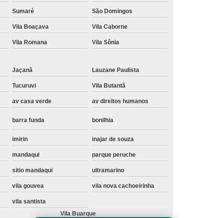
Instalação de Maquina de Lavar Samsung
Sumaré
São Domingos
Vila Boaçava
Vila Caborne
oupa
Instalação Maquina de Lavar Roupa
Vila Romana
Vila Sônia
ng
Instalação Maquina Lavar e Seca
pa
Instalar Maquina de Lavar Samsung
Jaçanã
Lauzane Paulista
Maquina de Lavar Roupa Instalação
Tucuruvi
Vila Butantã
 Lavar
Instalação de Lava e Seca
av casa verde
av direitos humanos
Instalação de Maquina Lava e Seca
barra funda
bonilhia
va e Seca Samsung
Instalação Lava Seca
imirin
inajar de souza
nstalação Maquina Lava e Seca Samsung
mandaqui
parque peruche
Seca
Lava e Seca Instalação
sitio mandaqui
ultramarino
Samsung Instalação Lava e Seca
vila gouvea
vila nova cachoeirinha
ogão a Gas
Manutenção de Fogão Cooktop
vila santista
olux
Manutenção em Fogão
Vila Buarque