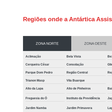
Regiões onde a Antártica Assis
ZONA NORTE
ZONA OESTE
Aclimação
Bela Vista
Be
Cerqueira César
Consolação
Gli
Parque Dom Pedro
Região Central
Re
Trianon Masp
Vila Buarque
Alto da Lapa
Alto de Pinheiros
Bai
Freguesia do Ó
Instituto da Previdência
Ja
Jardim Namba
Jardim Primavera
La