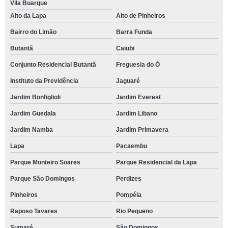
Vila Buarque
Alto da Lapa
Alto de Pinheiros
Bairro do Limão
Barra Funda
Butantã
Caiubi
Conjunto Residencial Butantã
Freguesia do Ó
Instituto da Previdência
Jaguaré
Jardim Bonfiglioli
Jardim Everest
Jardim Guedala
Jardim Libano
Jardim Namba
Jardim Primavera
Lapa
Pacaembu
Parque Monteiro Soares
Parque Residencial da Lapa
Parque São Domingos
Perdizes
Pinheiros
Pompéia
Raposo Tavares
Rio Pequeno
Sumaré
São Domingos