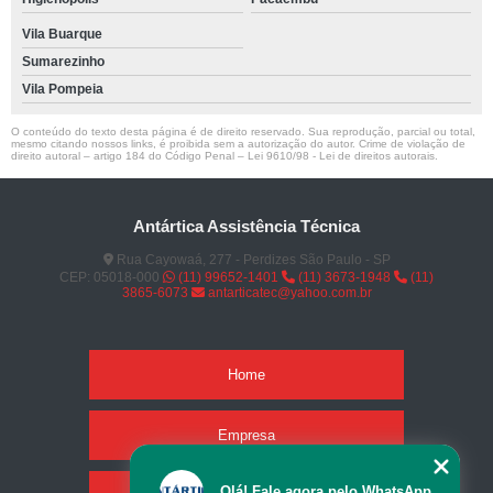
Vila Buarque
Sumarezinho
Vila Pompeia
O conteúdo do texto desta página é de direito reservado. Sua reprodução, parcial ou total,
mesmo citando nossos links, é proibida sem a autorização do autor. Crime de violação de
direito autoral – artigo 184 do Código Penal –
Lei 9610/98 - Lei de direitos autorais
.
Antártica Assistência Técnica
Rua Cayowaá, 277 - Perdizes São Paulo - SP
CEP: 05018-000
(11) 99652-1401
(11) 3673-1948
(11)
3865-6073
antarticatec@yahoo.com.br
Home
Empresa
Olá! Fale agora pelo WhatsApp