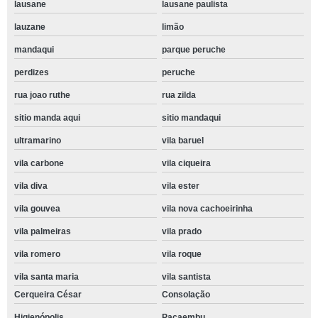
lausane
lausane paulista
lauzane
limão
mandaqui
parque peruche
perdizes
peruche
rua joao ruthe
rua zilda
sitio manda aqui
sitio mandaqui
ultramarino
vila baruel
vila carbone
vila ciqueira
vila diva
vila ester
vila gouvea
vila nova cachoeirinha
vila palmeiras
vila prado
vila romero
vila roque
vila santa maria
vila santista
Cerqueira César
Consolação
Higienópolis
Pacaembu