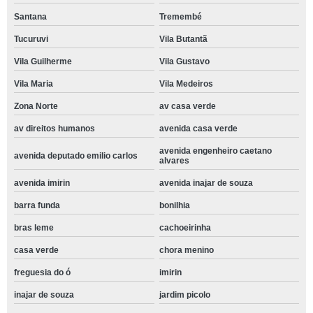
Santana
Tremembé
Tucuruvi
Vila Butantã
Vila Guilherme
Vila Gustavo
Vila Maria
Vila Medeiros
Zona Norte
av casa verde
av direitos humanos
avenida casa verde
avenida engenheiro caetano
avenida deputado emilio carlos
alvares
avenida imirin
avenida inajar de souza
barra funda
bonilhia
bras leme
cachoeirinha
casa verde
chora menino
freguesia do ó
imirin
inajar de souza
jardim picolo