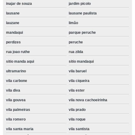
inajar de souza
jardim picolo
lausane
lausane paulista
lauzane
limão
mandaqui
parque peruche
perdizes
peruche
rua joao ruthe
rua zilda
sitio manda aqui
sitio mandaqui
ultramarino
vila baruel
vila carbone
vila ciqueira
vila diva
vila ester
vila gouvea
vila nova cachoeirinha
vila palmeiras
vila prado
vila romero
vila roque
vila santa maria
vila santista