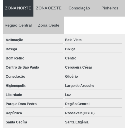
ZONA NORTE
ZONA OESTE
Consolação
Pinheiros
Região Central
Zona Oeste
Aclimação
Bela Vista
Bexiga
Bixiga
Bom Retiro
Centro
Centro de São Paulo
Cerqueira César
Consolação
Glicério
Higienópolis
Largo do Arouche
Liberdade
Luz
Parque Dom Pedro
Região Central
República
Roosevelt (CBTU)
Santa Cecília
Santa Efigênia