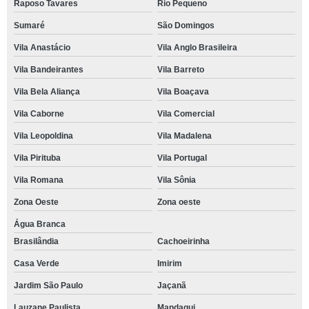
Raposo Tavares
Rio Pequeno
Sumaré
São Domingos
Vila Anastácio
Vila Anglo Brasileira
Vila Bandeirantes
Vila Barreto
Vila Bela Aliança
Vila Boaçava
Vila Caborne
Vila Comercial
Vila Leopoldina
Vila Madalena
Vila Pirituba
Vila Portugal
Vila Romana
Vila Sônia
Zona Oeste
Zona oeste
Água Branca
Brasilândia
Cachoeirinha
Casa Verde
Imirim
Jardim São Paulo
Jaçanã
Lauzane Paulista
Mandaqui