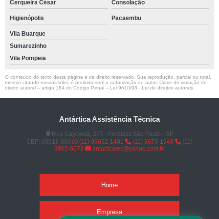
Cerqueira César
Consolação
Higienópolis
Pacaembu
Vila Buarque
Sumarezinho
Vila Pompeia
O conteúdo do texto desta página é de direito reservado. Sua reprodução, parcial ou total,
mesmo citando nossos links, é proibida sem a autorização do autor. Crime de violação de
direito autoral – artigo 184 do Código Penal –
Lei 9610/98 - Lei de direitos autorais
.
Antártica Assistência Técnica
Rua Cayowaá, 277 - Perdizes São Paulo - SP
CEP: 05018-000
(11) 99652-1401
(11) 3673-1948
(11)
3865-6073
antarticatec@yahoo.com.br
Home
Empresa