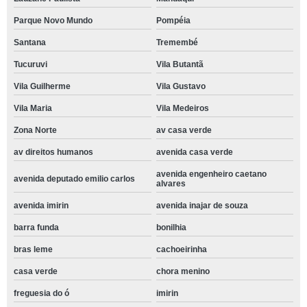
Parque Novo Mundo
Pompéia
Santana
Tremembé
Tucuruvi
Vila Butantã
Vila Guilherme
Vila Gustavo
Vila Maria
Vila Medeiros
Zona Norte
av casa verde
av direitos humanos
avenida casa verde
avenida engenheiro caetano
avenida deputado emilio carlos
alvares
avenida imirin
avenida inajar de souza
barra funda
bonilhia
bras leme
cachoeirinha
casa verde
chora menino
freguesia do ó
imirin