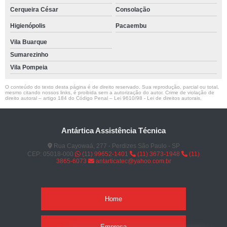
Cerqueira César
Consolação
Higienópolis
Pacaembu
Vila Buarque
Sumarezinho
Vila Pompeia
O conteúdo do texto desta página é de direito reservado. Sua reprodução, parcial ou total,
mesmo citando nossos links, é proibida sem a autorização do autor. Crime de violação de
direito autoral – artigo 184 do Código Penal –
Lei 9610/98 - Lei de direitos autorais
.
Antártica Assistência Técnica
Rua Cayowaá, 277 - Perdizes São Paulo - SP
CEP: 05018-000
(11) 99652-1401
(11) 3673-1948
(11)
3865-6073
antarticatec@yahoo.com.br
Home
Empresa