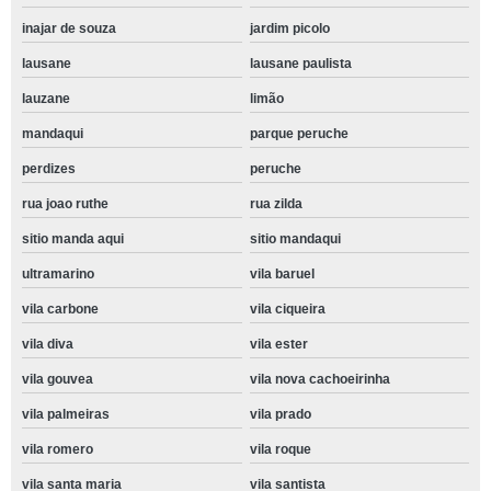
inajar de souza
jardim picolo
lausane
lausane paulista
lauzane
limão
mandaqui
parque peruche
perdizes
peruche
rua joao ruthe
rua zilda
sitio manda aqui
sitio mandaqui
ultramarino
vila baruel
vila carbone
vila ciqueira
vila diva
vila ester
vila gouvea
vila nova cachoeirinha
vila palmeiras
vila prado
vila romero
vila roque
vila santa maria
vila santista