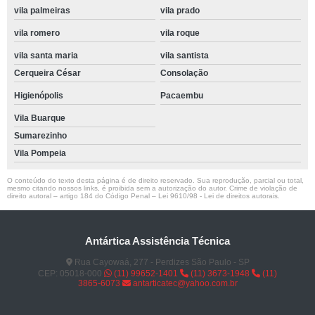
vila palmeiras
vila prado
vila romero
vila roque
vila santa maria
vila santista
Cerqueira César
Consolação
Higienópolis
Pacaembu
Vila Buarque
Sumarezinho
Vila Pompeia
O conteúdo do texto desta página é de direito reservado. Sua reprodução, parcial ou total,
mesmo citando nossos links, é proibida sem a autorização do autor. Crime de violação de
direito autoral – artigo 184 do Código Penal –
Lei 9610/98 - Lei de direitos autorais
.
Antártica Assistência Técnica
Rua Cayowaá, 277 - Perdizes São Paulo - SP
CEP: 05018-000
(11) 99652-1401
(11) 3673-1948
(11)
3865-6073
antarticatec@yahoo.com.br