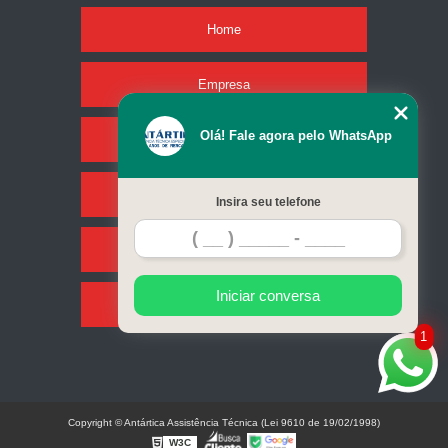
Home
Empresa
Olá! Fale agora pelo WhatsApp
Missão
Serviços
Insira seu telefone
Contato
Iniciar conversa
Mapa do site
1
Copyright © Antártica Assistência Técnica (Lei 9610 de 19/02/1998)
W3C