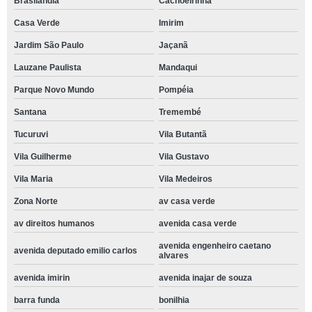
Brasilândia
Cachoeirinha
Casa Verde
Imirim
Jardim São Paulo
Jaçanã
Lauzane Paulista
Mandaqui
Parque Novo Mundo
Pompéia
Santana
Tremembé
Tucuruvi
Vila Butantã
Vila Guilherme
Vila Gustavo
Vila Maria
Vila Medeiros
Zona Norte
av casa verde
av direitos humanos
avenida casa verde
avenida engenheiro caetano
avenida deputado emilio carlos
alvares
avenida imirin
avenida inajar de souza
barra funda
bonilhia