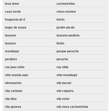
bras leme
cachoeirinha
casa verde
chora menino
freguesia do ó
imirin
inajar de souza
jardim picolo
lausane
lausane paulista
lauzane
limão
mandaqui
parque peruche
perdizes
peruche
rua joao ruthe
rua zilda
sitio manda aqui
sitio mandaqui
ultramarino
vila baruel
vila carbone
vila ciqueira
vila diva
vila ester
vila gouvea
vila nova cachoeirinha