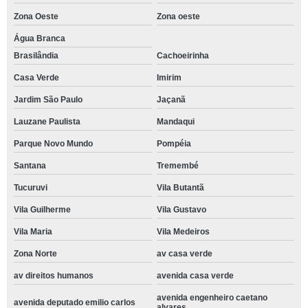
Zona Oeste
Zona oeste
Água Branca
Brasilândia
Cachoeirinha
Casa Verde
Imirim
Jardim São Paulo
Jaçanã
Lauzane Paulista
Mandaqui
Parque Novo Mundo
Pompéia
Santana
Tremembé
Tucuruvi
Vila Butantã
Vila Guilherme
Vila Gustavo
Vila Maria
Vila Medeiros
Zona Norte
av casa verde
av direitos humanos
avenida casa verde
avenida engenheiro caetano
avenida deputado emilio carlos
alvares