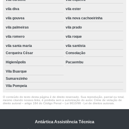
vila diva
vila ester
vila gouvea
vila nova cachoeirinha
vila palmeiras
vila prado
vila romero
vila roque
vila santa maria
vila santista
Cerqueira César
Consolação
Higienópolis
Pacaembu
Vila Buarque
Sumarezinho
Vila Pompeia
O conteúdo do texto desta página é de direito reservado. Sua reprodução, parcial ou total,
mesmo citando nossos links, é proibida sem a autorização do autor. Crime de violação de
direito autoral – artigo 184 do Código Penal –
Lei 9610/98 - Lei de direitos autorais
.
Antártica Assistência Técnica