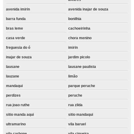
avenida imirin
avenida inajar de souza
barra funda
bonilhia
bras leme
cachoeirinha
casa verde
chora menino
freguesia do ó
imirin
inajar de souza
jardim picolo
lausane
lausane paulista
lauzane
limão
mandaqui
parque peruche
perdizes
peruche
rua joao ruthe
rua zilda
sitio manda aqui
sitio mandaqui
ultramarino
vila baruel
vila carbone
vila ciqueira