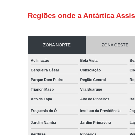
Regiões onde a Antártica Assis
ZONA NORTE
ZONA OESTE
Aclimação
Bela Vista
Be
Cerqueira César
Consolação
Gli
Parque Dom Pedro
Região Central
Re
Trianon Masp
Vila Buarque
Alto da Lapa
Alto de Pinheiros
Bai
Freguesia do Ó
Instituto da Previdência
Ja
Jardim Namba
Jardim Primavera
La
Perdizes
Pinheiros
Po