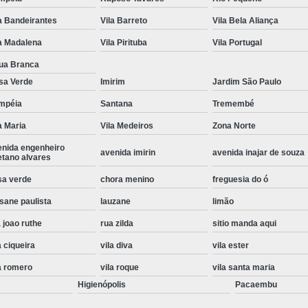
Instalação de Maquina de Lavar Roupa
a Bandeirantes
Vila Barreto
Vila Bela Aliança
Instalação Eletrica Maquina de Lavar R
a Madalena
Vila Pirituba
Vila Portugal
Instalação Maquina de Lavar Samsu
ua Branca
sa Verde
Imirim
Jardim São Paulo
Instalação para Maquina de Lavar Rou
mpéia
Santana
Tremembé
Instalar Maquina Lavar Roupa
a Maria
Vila Medeiros
Zona Norte
Samsung Instalação Maquina de
enida engenheiro
avenida imirin
avenida inajar de souza
Instalação de Lava e Seca Samsung
etano alvares
Instalação Lava e Seca
Instalação La
sa verde
chora menino
freguesia do ó
sane paulista
lauzane
limão
Instalação Maquina Lava e Seca
I
 joao ruthe
rua zilda
sitio manda aqui
Instalação Samsung Lava e 
a ciqueira
vila diva
vila ester
Lava e Seca Samsung Instalação
a romero
vila roque
vila santa maria
Manutenção de Fogão
Manutenção de F
Higienópolis
Pacaembu
Manutenção de Fogão Electr