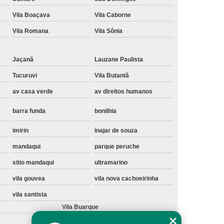
Instalação de Maquina de Lavar Samsung
Vila Boaçava
Vila Caborne
oupa
Instalação Maquina de Lavar Roupa
Vila Romana
Vila Sônia
ng
Instalação Maquina Lavar e Seca
Jaçanã
Lauzane Paulista
pa
Instalar Maquina de Lavar Samsung
Tucuruvi
Vila Butantã
Maquina de Lavar Roupa Instalação
av casa verde
av direitos humanos
 Lavar
Instalação de Lava e Seca
barra funda
bonilhia
Instalação de Maquina Lava e Seca
va e Seca Samsung
Instalação Lava Seca
imirin
inajar de souza
mandaqui
parque peruche
nstalação Maquina Lava e Seca Samsung
sitio mandaqui
ultramarino
Seca
Lava e Seca Instalação
vila gouvea
vila nova cachoeirinha
Samsung Instalação Lava e Seca
vila santista
ogão a Gas
Manutenção de Fogão Cooktop
Vila Buarque
olux
Manutenção em Fogão