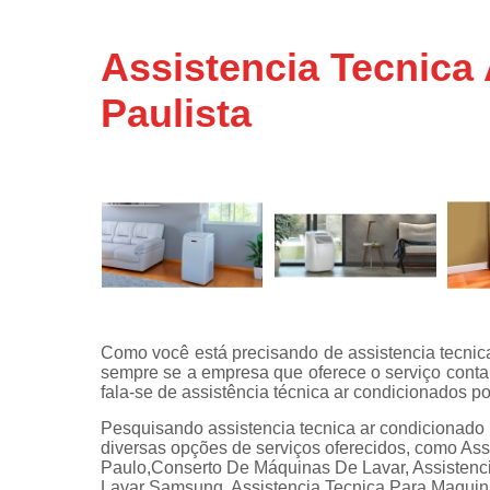
Assistência
técnicas d
Assistencia Tecnica 
fogão
Paulista
Assistência
técnicas d
microonda
Conserto d
máquinas d
lavar
Consertos 
adega
Consertos 
geladeiras
Como você está precisando de assistencia tecnica 
expositora
sempre se a empresa que oferece o serviço conta
Instalação 
fala-se de assistência técnica ar condicionados po
fogões
Pesquisando assistencia tecnica ar condicionado 
diversas opções de serviços oferecidos, como As
Instalação 
Paulo,Conserto De Máquinas De Lavar, Assistenc
máquinas d
Lavar Samsung, Assistencia Tecnica Para Maquina
lavar roup