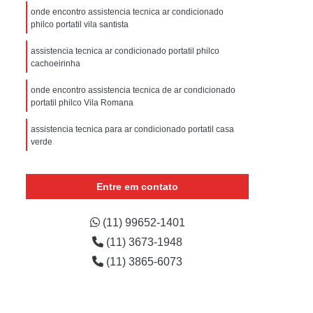
sistencia Tecnica Refrigerador com Defeito
onde encontro assistencia tecnica ar condicionado
philco portatil vila santista
efrigerador com Problema
assistencia tecnica ar condicionado portatil philco
Assistencia Tecnica Refrigerador Não Liga
cachoeirinha
efrigerador Electrolux Assistencia Tecnica
onde encontro assistencia tecnica de ar condicionado
msung
Assistencia Tecnica Maquina Secadora
portatil philco Vila Romana
e Roupa
Assistencia Tecnica para Secadora
assistencia tecnica para ar condicionado portatil casa
verde
msung Lavadora e Secadora
assistencia tecnica de ar condicionado portatil Jardim
dora
Assistencia Tecnica Secadora
Guedala
Entre em contato
Assistencia Tecnica Secadora de Roupa
onde encontrar assistencia tecnica ar condicionado
Assistencia Tecnica Secadora Samsung
philco portatil Vila Barreto
(11) 99652-1401
(11) 3673-1948
oktop
Assistencia Tecnica de Fogão
assistencia tecnica de ar condicionado portatil vila santa
maria
(11) 3865-6073
astemp
Assistencia Tecnica Fogão
Assistencia Tecnica Fogão Brastemp