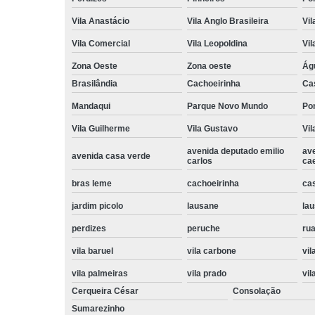
Vila Anastácio
Vila Anglo Brasileira
Vil
Vila Comercial
Vila Leopoldina
Vil
Zona Oeste
Zona oeste
Ág
Brasilândia
Cachoeirinha
Ca
Mandaqui
Parque Novo Mundo
Po
Vila Guilherme
Vila Gustavo
Vil
avenida deputado emilio
av
avenida casa verde
carlos
ca
bras leme
cachoeirinha
ca
jardim picolo
lausane
lau
perdizes
peruche
rua
vila baruel
vila carbone
vil
vila palmeiras
vila prado
vil
Cerqueira César
Consolação
Sumarezinho