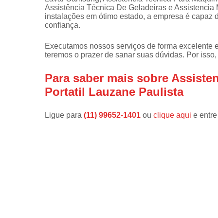
Assistência Técnica De Geladeiras e Assistenci
Instalações 
instalações em ótimo estado, a empresa é capaz d
lava e sec
confiança.
Manutençõe
Executamos nossos serviços de forma excelente 
de fogão
teremos o prazer de sanar suas dúvidas. Por isso,
Manutençõe
em freezer
Para saber mais sobre Assiste
Portatil Lauzane Paulista
Ligue para
(11) 99652-1401
ou
clique aqui
e entre