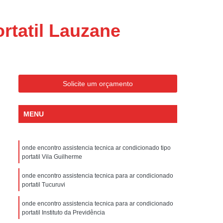
ondicionado Portatil Consul
ondicionado Portatil Philco
rtatil Lauzane
Condicionado Tipo Portatil
 Ar Condicionado Portatil
 Condicionado Portatil Philco
Solicite um orçamento
 Ar Condicionado Portatil
Portatil
Assistencia Tecnica de Geladeira
MENU
x
Assistencia Tecnica Electrolux Geladeira
ssistencia Tecnica Geladeira Electrolux
onde encontro assistencia tecnica ar condicionado tipo
portatil Vila Guilherme
Electrolux Assistencia Tecnica Geladeira
cnica
Geladeira Assistencia Tecnica
onde encontro assistencia tecnica para ar condicionado
portatil Tucuruvi
ca
Assistencia Tecnica de Refrigerador
onde encontro assistencia tecnica para ar condicionado
x
Assistencia Tecnica Electrolux Refrigerador
portatil Instituto da Previdência