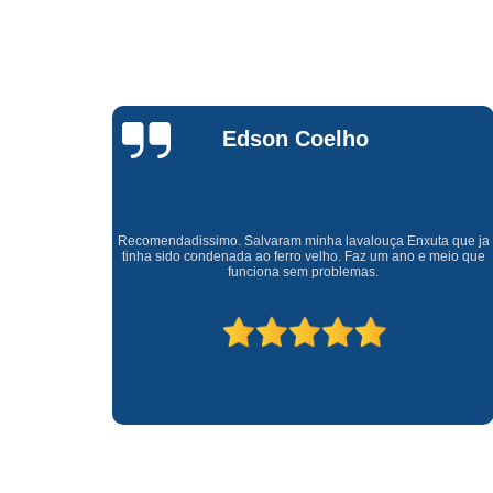
Waldirene
Monteiro
a que ja
Uma empresa á 41 anos no mercado que sempre valoriza o
meio que
cliente ótimo atendimento com garantia de todos o serviços.