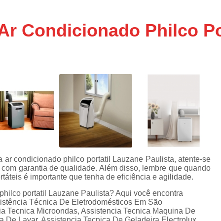
Assistencia Tecnica Ar C
s
e
Assistencia Tecnica Ar C
Ar Condicionado Philco Po
Assistencia Tecnica Ar 
s
e
Assistencia Tecnica de
s
Assistencia Tecnica de Ar
e
e
Assistencia Tecnica em
Assistencia Tecnica para Ar Condicionado 
de
Assistencia Tecnica de Geladeira Electrolu
Assistencia Tecnica Geladeira
A
de
Assistencia Tecnica Resfriar Geladeira
ar condicionado philco portatil Lauzane Paulista, atente-se
s
 com garantia de qualidade. Além disso, lembre que quando
Electrolux Geladeira Assistencia Te
de
rtáteis é importante que tenha de eficiência e agilidade.
Geladeira Electrolux Assistencia Tecni
philco portatil Lauzane Paulista? Aqui você encontra
sistência Técnica De Eletrodomésticos Em São
de
Assistencia Tecnica de Refrigerador Electrolu
ia Tecnica Microondas, Assistencia Tecnica Maquina De
e
 De Lavar, Assistencia Tecnica De Geladeira Electrolux,
a