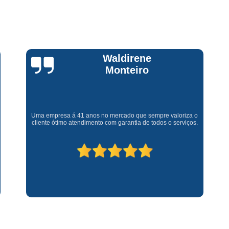
Assistencia Tecnica Fogao Cooktop
A
Brastemp Fogão Assistencia Tecnica
Assistencia Tecnica Brastemp Microon
Assistencia Tecnica
Claúdia
Andrullis
Assistencia Tecnica Forno Microondas 
Assistencia Tecnica Microondas Bra
Microondas Brastemp Assistencia Tecnica
Gostaria primeiramente de agradecer o bom atendimento
telefônico (q hj infelizmente é um problema), e a eficiência do
técnico Sr Henrique na solução do problema da minha lava e
Conserto de Maquina de Lavar
C
seca q minha família não vive mais sem. #recomendo os
serviços.
Conserto de Maquina de Lavar Ro
Conserto Maquina de Lavar
C
Conserto Maquina de Lavar Roupa
Conserto Maquina Lavar Roupa
C
Maquina de Lavar Conserto
Tec
Conserto Adega
Conserto Adega 