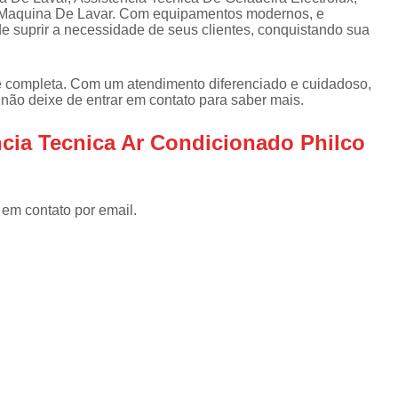
Assistencia Tecnica Refrigerador
As
a Maquina De Lavar. Com equipamentos modernos, e
de
e suprir a necessidade de seus clientes, conquistando sua
Assistencia Tecnica R
a
Assistencia Tecnica Refrigerador Electrolux
s
e completa. Com um atendimento diferenciado e cuidadoso,
Refrigerador Assistencia Tecnica
R
 não deixe de entrar em contato para saber mais.
s
Assistencia Tecnica Lavadora Secadora Sa
ncia Tecnica Ar Condicionado Philco
Assistencia Tecnica Maquina Secadora d
Assistencia Tecnica Sa
 em contato por email.
Assistencia Tecnica Samsung Seca
Assistencia Tecnica Secadora a Gas
Assistencia Tecnica Secadora Enxuta
Assistancia Tecnica para Fogão Co
Assistencia Tecnica de Fogão Br
Assistencia Tecnica Fogao a Gas