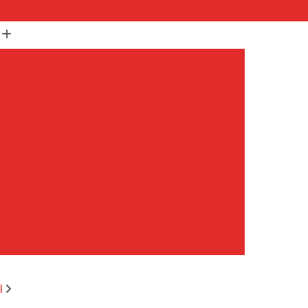
(11) 99652-1401
(11) 3673-1948
r
Assistencia Maquina Lavar
r
Assistencia Tecnica Maquina de Lavar
Maquina de Lavar Samsung
g
Assistencia Tecnica para Maquina de Lavar
Samsung Maquina de Lavar
avar e Secar
Maquina de Lavar Assistencia
Tecnica Maquina de Lavar
avar Assistencia Tecnica
atil Assistencia Tecnica
ondicionado Philco Portatil
l
Ar Condicionado Portatil