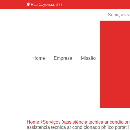
Rua Cayowaá, 277
Serviços
Assistênci
para
máquinas d
lavar
Assistênci
técnica ar
Home
Empresa
Missão
condicionad
portáteis
Assistênci
técnica de
geladeiras
Assistênci
técnica de
refrigerador
Assistênci
Home
Serviços
assistência técnica ar condicion
técnica de
assistencia tecnica ar condicionado philco portati
secadoras