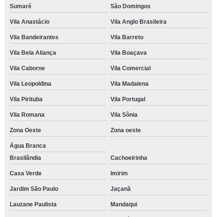
Sumaré
São Domingos
Vila Anastácio
Vila Anglo Brasileira
Vila Bandeirantes
Vila Barreto
Vila Bela Aliança
Vila Boaçava
Vila Caborne
Vila Comercial
Vila Leopoldina
Vila Madalena
Vila Pirituba
Vila Portugal
Vila Romana
Vila Sônia
Zona Oeste
Zona oeste
Água Branca
Brasilândia
Cachoeirinha
Casa Verde
Imirim
Jardim São Paulo
Jaçanã
Lauzane Paulista
Mandaqui