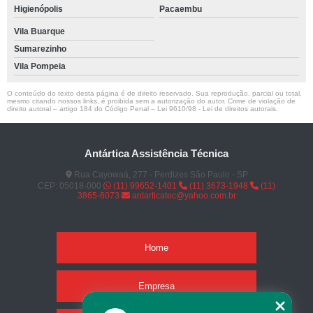
Higienópolis
Pacaembu
Vila Buarque
Sumarezinho
Vila Pompeia
O conteúdo do texto desta página é de direito reservado. Sua reprodução, parcial ou total,
mesmo citando nossos links, é proibida sem a autorização do autor. Crime de violação de
direito autoral – artigo 184 do Código Penal –
Lei 9610/98 - Lei de direitos autorais
.
Antártica Assistência Técnica
Rua Cayowaá, 277 - Perdizes São Paulo - SP
CEP: 05018-000
(11) 99652-1401
(11) 3673-1948
(11)
3865-6073
antarticatec@yahoo.com.br
Home
Empresa