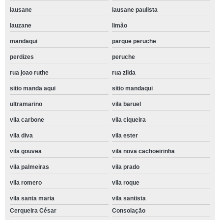
lausane
lausane paulista
lauzane
limão
mandaqui
parque peruche
perdizes
peruche
rua joao ruthe
rua zilda
sitio manda aqui
sitio mandaqui
ultramarino
vila baruel
vila carbone
vila ciqueira
vila diva
vila ester
vila gouvea
vila nova cachoeirinha
vila palmeiras
vila prado
vila romero
vila roque
vila santa maria
vila santista
Cerqueira César
Consolação