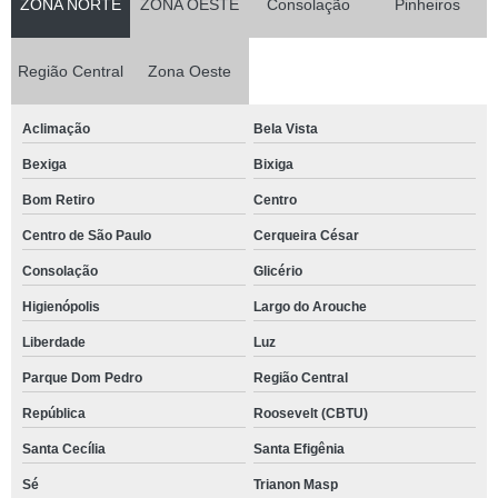
ZONA NORTE
ZONA OESTE
Consolação
Pinheiros
Região Central
Zona Oeste
Aclimação
Bela Vista
Bexiga
Bixiga
Bom Retiro
Centro
Centro de São Paulo
Cerqueira César
Consolação
Glicério
Higienópolis
Largo do Arouche
Liberdade
Luz
Parque Dom Pedro
Região Central
República
Roosevelt (CBTU)
Santa Cecília
Santa Efigênia
Sé
Trianon Masp