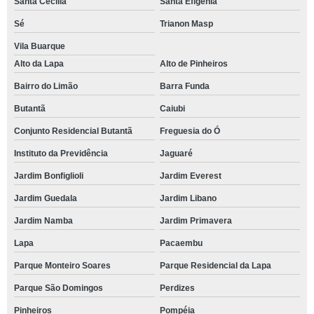
Santa Cecília
Santa Efigênia
Sé
Trianon Masp
Vila Buarque
Alto da Lapa
Alto de Pinheiros
Bairro do Limão
Barra Funda
Butantã
Caiubi
Conjunto Residencial Butantã
Freguesia do Ó
Instituto da Previdência
Jaguaré
Jardim Bonfiglioli
Jardim Everest
Jardim Guedala
Jardim Libano
Jardim Namba
Jardim Primavera
Lapa
Pacaembu
Parque Monteiro Soares
Parque Residencial da Lapa
Parque São Domingos
Perdizes
Pinheiros
Pompéia