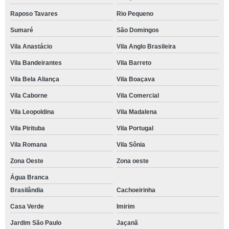
Raposo Tavares
Rio Pequeno
Sumaré
São Domingos
Vila Anastácio
Vila Anglo Brasileira
Vila Bandeirantes
Vila Barreto
Vila Bela Aliança
Vila Boaçava
Vila Caborne
Vila Comercial
Vila Leopoldina
Vila Madalena
Vila Pirituba
Vila Portugal
Vila Romana
Vila Sônia
Zona Oeste
Zona oeste
Água Branca
Brasilândia
Cachoeirinha
Casa Verde
Imirim
Jardim São Paulo
Jaçanã