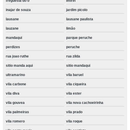
freguesia do ó
imirin
inajar de souza
jardim picolo
lausane
lausane paulista
lauzane
limão
mandaqui
parque peruche
perdizes
peruche
rua joao ruthe
rua zilda
sitio manda aqui
sitio mandaqui
ultramarino
vila baruel
vila carbone
vila ciqueira
vila diva
vila ester
vila gouvea
vila nova cachoeirinha
vila palmeiras
vila prado
vila romero
vila roque