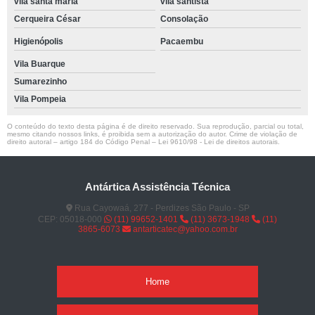
vila santa maria
vila santista
Cerqueira César
Consolação
Higienópolis
Pacaembu
Vila Buarque
Sumarezinho
Vila Pompeia
O conteúdo do texto desta página é de direito reservado. Sua reprodução, parcial ou total,
mesmo citando nossos links, é proibida sem a autorização do autor. Crime de violação de
direito autoral – artigo 184 do Código Penal –
Lei 9610/98 - Lei de direitos autorais
.
Antártica Assistência Técnica
Rua Cayowaá, 277 - Perdizes São Paulo - SP
CEP: 05018-000
(11) 99652-1401
(11) 3673-1948
(11)
3865-6073
antarticatec@yahoo.com.br
Home