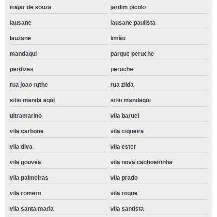
inajar de souza
jardim picolo
lausane
lausane paulista
lauzane
limão
mandaqui
parque peruche
perdizes
peruche
rua joao ruthe
rua zilda
sitio manda aqui
sitio mandaqui
ultramarino
vila baruel
vila carbone
vila ciqueira
vila diva
vila ester
vila gouvea
vila nova cachoeirinha
vila palmeiras
vila prado
vila romero
vila roque
vila santa maria
vila santista