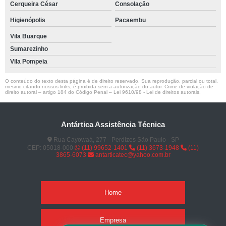
Cerqueira César
Consolação
Higienópolis
Pacaembu
Vila Buarque
Sumarezinho
Vila Pompeia
O conteúdo do texto desta página é de direito reservado. Sua reprodução, parcial ou total,
mesmo citando nossos links, é proibida sem a autorização do autor. Crime de violação de
direito autoral – artigo 184 do Código Penal –
Lei 9610/98 - Lei de direitos autorais
.
Antártica Assistência Técnica
Rua Cayowaá, 277 - Perdizes São Paulo - SP
CEP: 05018-000
(11) 99652-1401
(11) 3673-1948
(11)
3865-6073
antarticatec@yahoo.com.br
Home
Empresa