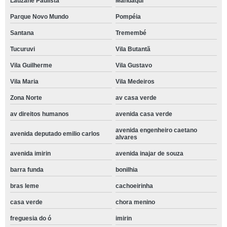
Lauzane Paulista
Mandaqui
Parque Novo Mundo
Pompéia
Santana
Tremembé
Tucuruvi
Vila Butantã
Vila Guilherme
Vila Gustavo
Vila Maria
Vila Medeiros
Zona Norte
av casa verde
av direitos humanos
avenida casa verde
avenida engenheiro caetano
avenida deputado emilio carlos
alvares
avenida imirin
avenida inajar de souza
barra funda
bonilhia
bras leme
cachoeirinha
casa verde
chora menino
freguesia do ó
imirin