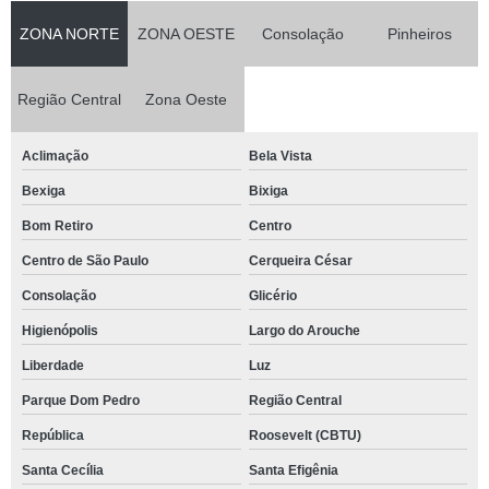
ZONA NORTE
ZONA OESTE
Consolação
Pinheiros
Região Central
Zona Oeste
Aclimação
Bela Vista
Bexiga
Bixiga
Bom Retiro
Centro
Centro de São Paulo
Cerqueira César
Consolação
Glicério
Higienópolis
Largo do Arouche
Liberdade
Luz
Parque Dom Pedro
Região Central
República
Roosevelt (CBTU)
Santa Cecília
Santa Efigênia