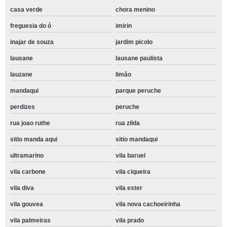
casa verde
chora menino
freguesia do ó
imirin
inajar de souza
jardim picolo
lausane
lausane paulista
lauzane
limão
mandaqui
parque peruche
perdizes
peruche
rua joao ruthe
rua zilda
sitio manda aqui
sitio mandaqui
ultramarino
vila baruel
vila carbone
vila ciqueira
vila diva
vila ester
vila gouvea
vila nova cachoeirinha
vila palmeiras
vila prado