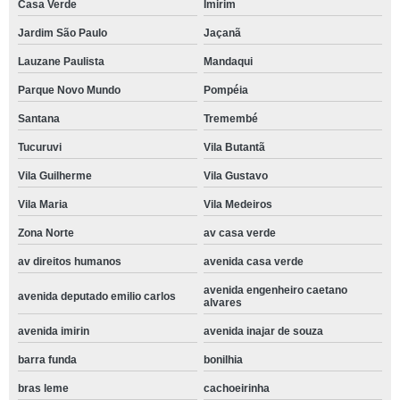
Casa Verde
Imirim
Jardim São Paulo
Jaçanã
Lauzane Paulista
Mandaqui
Parque Novo Mundo
Pompéia
Santana
Tremembé
Tucuruvi
Vila Butantã
Vila Guilherme
Vila Gustavo
Vila Maria
Vila Medeiros
Zona Norte
av casa verde
av direitos humanos
avenida casa verde
avenida engenheiro caetano
avenida deputado emilio carlos
alvares
avenida imirin
avenida inajar de souza
barra funda
bonilhia
bras leme
cachoeirinha