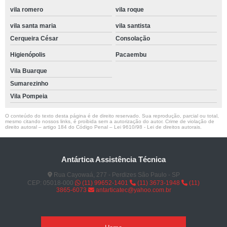
vila romero
vila roque
vila santa maria
vila santista
Cerqueira César
Consolação
Higienópolis
Pacaembu
Vila Buarque
Sumarezinho
Vila Pompeia
O conteúdo do texto desta página é de direito reservado. Sua reprodução, parcial ou total,
mesmo citando nossos links, é proibida sem a autorização do autor. Crime de violação de
direito autoral – artigo 184 do Código Penal –
Lei 9610/98 - Lei de direitos autorais
.
Antártica Assistência Técnica
Rua Cayowaá, 277 - Perdizes São Paulo - SP
CEP: 05018-000
(11) 99652-1401
(11) 3673-1948
(11)
3865-6073
antarticatec@yahoo.com.br