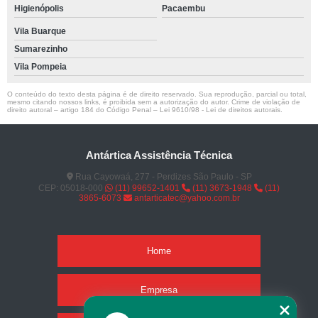
Higienópolis
Pacaembu
Vila Buarque
Sumarezinho
Vila Pompeia
O conteúdo do texto desta página é de direito reservado. Sua reprodução, parcial ou total,
mesmo citando nossos links, é proibida sem a autorização do autor. Crime de violação de
direito autoral – artigo 184 do Código Penal –
Lei 9610/98 - Lei de direitos autorais
.
Antártica Assistência Técnica
Rua Cayowaá, 277 - Perdizes São Paulo - SP
CEP: 05018-000
(11) 99652-1401
(11) 3673-1948
(11)
3865-6073
antarticatec@yahoo.com.br
Home
Empresa