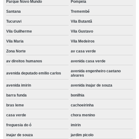
Parque Novo Mundo
Pompéia
Santana
Tremembé
Tucuruvi
Vila Butantã
Vila Guilherme
Vila Gustavo
Vila Maria
Vila Medeiros
Zona Norte
av casa verde
av direitos humanos
avenida casa verde
avenida engenheiro caetano
avenida deputado emilio carlos
alvares
avenida imirin
avenida inajar de souza
barra funda
bonilhia
bras leme
cachoeirinha
casa verde
chora menino
freguesia do ó
imirin
inajar de souza
jardim picolo