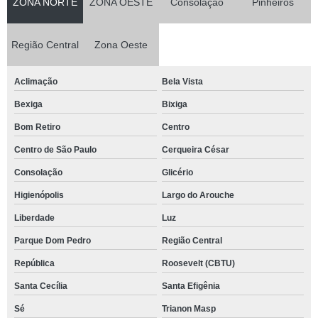
ZONA NORTE
ZONA OESTE
Consolação
Pinheiros
Região Central
Zona Oeste
Aclimação
Bela Vista
Bexiga
Bixiga
Bom Retiro
Centro
Centro de São Paulo
Cerqueira César
Consolação
Glicério
Higienópolis
Largo do Arouche
Liberdade
Luz
Parque Dom Pedro
Região Central
República
Roosevelt (CBTU)
Santa Cecília
Santa Efigênia
Sé
Trianon Masp